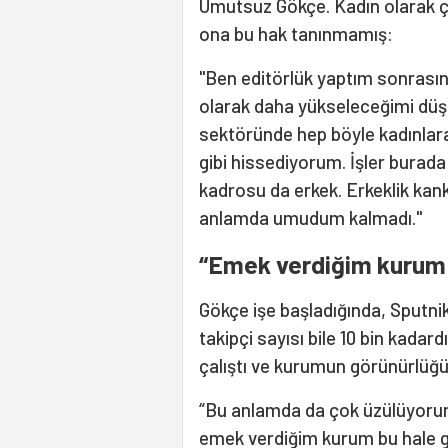
Umutsuz Gökçe. Kadın olarak ço
ona bu hak tanınmamış:
"Ben editörlük yaptım sonrası
olarak daha yükseleceğimi dü
sektöründe hep böyle kadınlara
gibi hissediyorum. İşler burada
kadrosu da erkek. Erkeklik kanka
anlamda umudum kalmadı."
“Emek verdiğim kurum n
Gökçe işe başladığında, Sputni
takipçi sayısı bile 10 bin kadar
çalıştı ve kurumun görünürlüğün
“Bu anlamda da çok üzülüyorum.
emek verdiğim kurum bu hale get