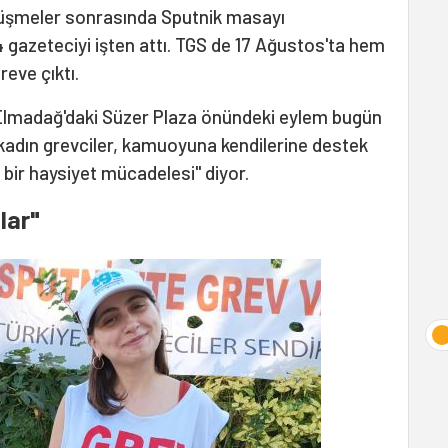
üşmeler sonrasında Sputnik masayı
 gazeteciyi işten attı. TGS de 17 Ağustos'ta hem
eve çıktı.
 Elmadağ'daki Süzer Plaza önündeki eylem bugün
kadın grevciler, kamuoyuna kendilerine destek
 bir haysiyet mücadelesi" diyor.
lar"