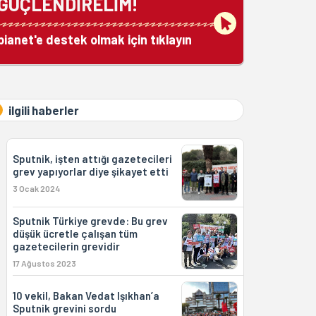
GÜÇLENDİRELİM!
bianet'e destek olmak için tıklayın
ilgili haberler
Sputnik, işten attığı gazetecileri
grev yapıyorlar diye şikayet etti
3 Ocak 2024
Sputnik Türkiye grevde: Bu grev
düşük ücretle çalışan tüm
gazetecilerin grevidir
17 Ağustos 2023
10 vekil, Bakan Vedat Işıkhan’a
Sputnik grevini sordu