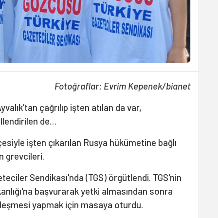
Fotoğraflar: Evrim Kepenek/bianet
lık’tan çağrılıp işten atılan da var,
llendirilen de…
kçesiyle işten çıkarılan Rusya hükümetine bağlı
 grevcileri.
eteciler Sendikası'nda (TGS) örgütlendi. TGS'nin
anlığı'na başvurarak yetki almasından sonra
özleşmesi yapmak için masaya oturdu.