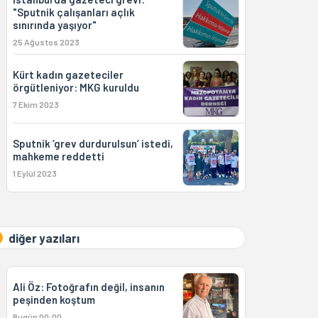
"Sputnik çalışanları açlık
sınırında yaşıyor"
25 Ağustos 2023
Kürt kadın gazeteciler
örgütleniyor: MKG kuruldu
7 Ekim 2023
Sputnik ‘grev durdurulsun’ istedi,
mahkeme reddetti
1 Eylül 2023
diğer yazıları
Ali Öz: Fotoğrafın değil, insanın
peşinden koştum
Bugün 00:00