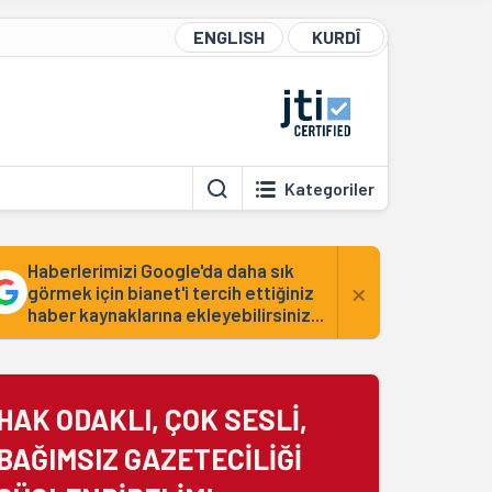
ENGLISH
KURDÎ
Kategoriler
Haberlerimizi Google'da daha sık
×
görmek için bianet'i tercih ettiğiniz
haber kaynaklarına ekleyebilirsiniz...
HAK ODAKLI, ÇOK SESLİ,
BAĞIMSIZ GAZETECİLİĞİ