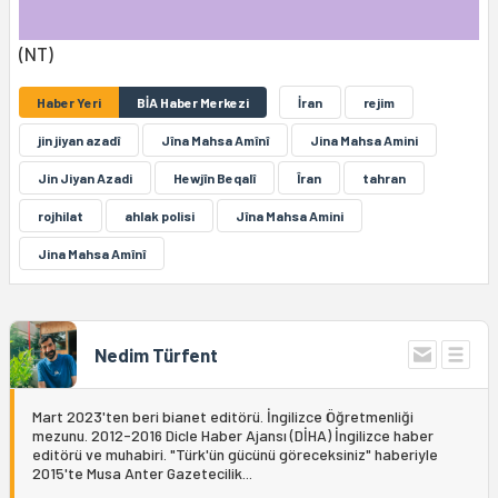
(NT)
Haber Yeri
BİA Haber Merkezi
İran
rejim
jin jiyan azadî
Jîna Mahsa Amînî
Jina Mahsa Amini
Jin Jiyan Azadi
Hewjîn Beqalî
Îran
tahran
rojhilat
ahlak polisi
Jîna Mahsa Amini
Jina Mahsa Amînî
Nedim Türfent
Mart 2023'ten beri bianet editörü. İngilizce Öğretmenliği
mezunu. 2012-2016 Dicle Haber Ajansı (DİHA) İngilizce haber
editörü ve muhabiri. "Türk'ün gücünü göreceksiniz" haberiyle
2015'te Musa Anter Gazetecilik...