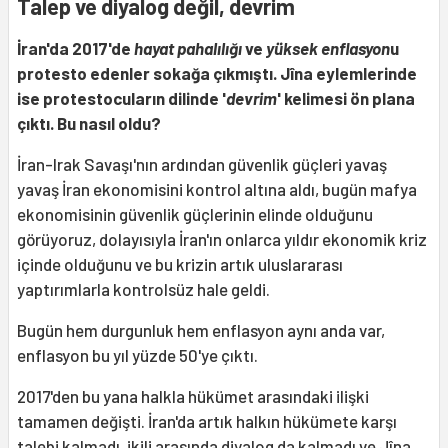
Talep ve diyalog değil, devrim
İran'da 2017'de
hayat pahalılığı
ve
yüksek enflasyon
u
protesto edenler sokağa çıkmıştı. Jîna eylemlerinde
ise protestocuların dilinde '
devrim
' kelimesi ön plana
çıktı. Bu nasıl oldu?
İran-Irak Savaşı'nın ardından güvenlik güçleri yavaş
yavaş İran ekonomisini kontrol altına aldı, bugün mafya
ekonomisinin güvenlik güçlerinin elinde olduğunu
görüyoruz, dolayısıyla İran'ın onlarca yıldır ekonomik kriz
içinde olduğunu ve bu krizin artık uluslararası
yaptırımlarla kontrolsüz hale geldi.
Bugün hem durgunluk hem enflasyon aynı anda var,
enflasyon bu yıl yüzde 50'ye çıktı.
2017'den bu yana halkla hükümet arasındaki ilişki
tamamen değişti. İran'da artık halkın hükümete karşı
talebi kalmadı, ikili arasında diyalog da kalmadı ve Jîna