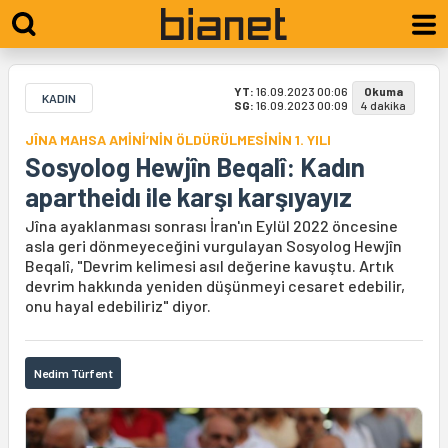
YT:
16.09.2023 00:06
Okuma
KADIN
SG:
16.09.2023 00:09
4 dakika
JÎNA MAHSA AMİNİ’NİN ÖLDÜRÜLMESİNİN 1. YILI
Sosyolog Hewjîn Beqalî: Kadın
apartheidı ile karşı karşıyayız
Jîna ayaklanması sonrası İran'ın Eylül 2022 öncesine
asla geri dönmeyeceğini vurgulayan Sosyolog Hewjîn
Beqalî, "Devrim kelimesi asıl değerine kavuştu. Artık
devrim hakkında yeniden düşünmeyi cesaret edebilir,
onu hayal edebiliriz" diyor.
Nedim Türfent