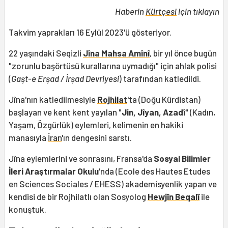
Haberin
Kürtçesi
için tıklayın
Takvim yaprakları 16 Eylül 2023'ü gösteriyor.
22 yaşındaki Seqizli
Jîna Mahsa Amînî
, bir yıl önce bugün
"zorunlu başörtüsü kurallarına uymadığı" için
ahlak polisi
(
Gaşt-e Erşad / İrşad Devriyesi
) tarafından katledildi.
Jîna'nın katledilmesiyle
Rojhilat
'ta (Doğu Kürdistan)
başlayan ve kent kent yayılan "
Jin, Jîyan, Azadî
" (Kadın,
Yaşam, Özgürlük) eylemleri, kelimenin en hakiki
manasıyla
İran
'ın dengesini sarstı.
Jîna eylemlerini ve sonrasını, Fransa'da
Sosyal Bilimler
İleri Araştırmalar Okulu
'nda (Ecole des Hautes Etudes
en Sciences Sociales / EHESS) akademisyenlik yapan ve
kendisi de bir Rojhilatlı olan Sosyolog
Hewjîn Beqalî
ile
konuştuk.