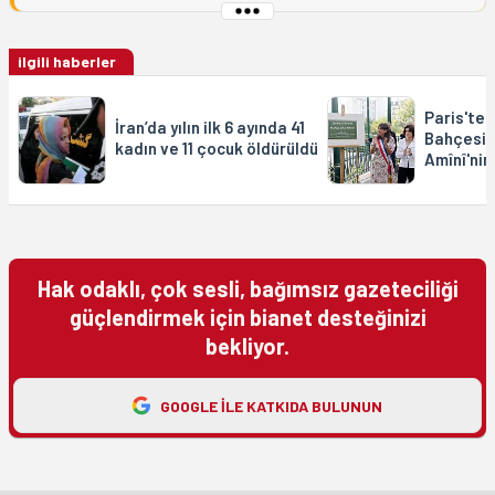
ilgili haberler
Paris'tek
İran’da yılın ilk 6 ayında 41
Bahçesi'
kadın ve 11 çocuk öldürüldü
Amînî'nin 
Hak odaklı, çok sesli, bağımsız gazeteciliği
güçlendirmek için bianet desteğinizi
bekliyor.
GOOGLE ILE KATKIDA BULUNUN