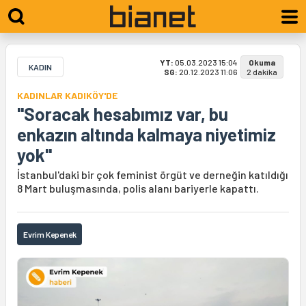
YT:
05.03.2023 15:04
Okuma
KADIN
SG:
20.12.2023 11:06
2 dakika
KADINLAR KADIKÖY'DE
"Soracak hesabımız var, bu
enkazın altında kalmaya niyetimiz
yok"
İstanbul'daki bir çok feminist örgüt ve derneğin katıldığı
8 Mart buluşmasında, polis alanı bariyerle kapattı.
Evrim Kepenek