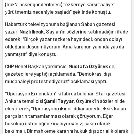
(Irak'a asker gönderilmesi) tezkereye karşı faaliyet
yürütmemiz nedeniyle başladı" şeklinde konuştu.
Habertürk televizyonuna bağlanan Sabah gazetesi
yazarı
Nazlı Ilıcak,
Saylan'ın sözlerine katılmadığını ifade
ederek, "Birçok yazar tezkere hayır dedi; ondan dolayı
olduğunu düşünmüyorum. Ama kurunun yanında yaş da
yanmıştır" diye konuştu.
CHP Genel Başkan yardımcısı
Mustafa Özyürek
de,
gazetecilere yaptığı açıklamada, "Demokrasi dışı
müdahaleyi protest ediyoruz" açıklaması yaptı.
"Operasyon Ergenekon" kitabı da bulunan Star gazetesi
Ankara temsilcisi
Şamil Tayyar,
Özyürek'in sözlerini de
eleştirerek, "Operasyonu ikinci iddianamede eksik kalan
parçaların tamamlanması olarak görüyorum. Eğer
hukukun üstünlüğüne inanıyorsanız, sakin olarak
bakılmalı. Bir mahkeme kararını hukuk dışı zorlalık olarak