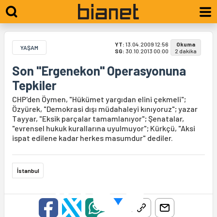
YT:
13.04.2009 12:56
Okuma
YAŞAM
SG:
30.10.2013 00:00
2 dakika
Son "Ergenekon" Operasyonuna
Tepkiler
CHP'den Öymen, "Hükümet yargıdan elini çekmeli";
Özyürek, "Demokrasi dışı müdahaleyi kınıyoruz"; yazar
Tayyar, "Eksik parçalar tamamlanıyor"; Şenatalar,
"evrensel hukuk kurallarına uyulmuyor"; Kürkçü, "Aksi
ispat edilene kadar herkes masumdur" dediler.
İstanbul