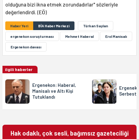
olduğuna bizi ikna etmek zorundadırlar" sözleriyle
değerlendirdi. (EÖ)
Haber Yeri
BİA Haber Merkezi
Türkan Saylan
ergenekon soruşturması
Mehmet Haberal
Erol Manisalı
Ergenekon davası
ilgili haberler
Ergenekon: Haberal,
Ergeneko
Manisalı ve Altı Kişi
Serbest, 
Tutuklandı
Hak odaklı, çok sesli, bağımsız gazeteciliği