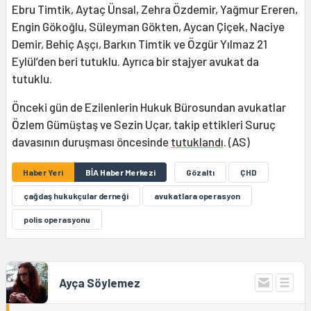
Ebru Timtik, Aytaç Ünsal, Zehra Özdemir, Yağmur Ereren,
Engin Gökoğlu, Süleyman Gökten, Aycan Çiçek, Naciye
Demir, Behiç Aşçı, Barkın Timtik ve Özgür Yılmaz 21
Eylül’den beri tutuklu. Ayrıca bir stajyer avukat da
tutuklu.
Önceki gün de Ezilenlerin Hukuk Bürosundan avukatlar
Özlem Gümüştaş ve Sezin Uçar, takip ettikleri Suruç
davasının duruşması öncesinde
tutuklandı
. (AS)
Haber Yeri
BİA Haber Merkezi
Gözaltı
ÇHD
çağdaş hukukçular derneği
avukatlara operasyon
polis operasyonu
Ayça Söylemez