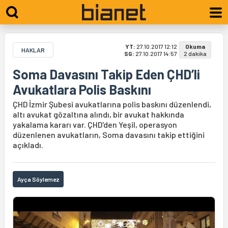
YT:
27.10.2017 12:12
Okuma
HAKLAR
SG:
27.10.2017 14:57
2 dakika
Soma Davasını Takip Eden ÇHD’li
Avukatlara Polis Baskını
ÇHD İzmir Şubesi avukatlarına polis baskını düzenlendi,
altı avukat gözaltına alındı, bir avukat hakkında
yakalama kararı var. ÇHD'den Yeşil, operasyon
düzenlenen avukatların, Soma davasını takip ettiğini
açıkladı.
Ayça Söylemez