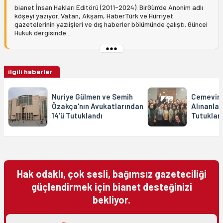
bianet İnsan Hakları Editörü (2011-2024). BirGün’de Anonim adlı
köşeyi yazıyor. Vatan, Akşam, HaberTürk ve Hürriyet
gazetelerinin yazıişleri ve dış haberler bölümünde çalıştı. Güncel
Hukuk dergisinde...
ilgili haberler
Nuriye Gülmen ve Semih
Cemevind
Özakça'nın Avukatlarından
Alınanlar
14'ü Tutuklandı
Tutuklan
Hak odaklı, çok sesli, bağımsız gazeteciliği
güçlendirmek için bianet desteğinizi
bekliyor.