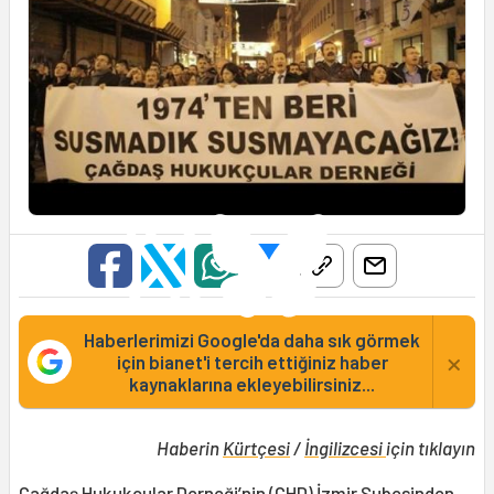
Haberlerimizi Google'da daha sık görmek
×
için bianet'i tercih ettiğiniz haber
kaynaklarına ekleyebilirsiniz...
Haberin
Kürtçesi
/
İngilizcesi
için tıklayın
Çağdaş Hukukçular Derneği
’nin (
ÇHD
) İzmir Şubesinden