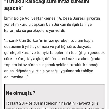
“Tutuklu kalacağı süre infaz süresini
aşacak”
İzmir Bölge Adliye Mahkemesi 14. Ceza Dairesi, şirketin
yönetim kurulu başkanı Can Gürkan ile ilgili tahliye
kararında şu gerekçelere yer verdi:
“... sanık Can Gürkan’ın infazı gereken toplam hapis
cezasının 5 yıl 6 ay olması ve yattığı süre, dosyada
gerekçeli karar ve temyiz taleplerinin tebliği için geçecek
süre ile Yargıtay'a gidiş dönüş süresi nazara alındığında
toplam infaz süresini aşacak şekilde tutuklu kalacağı
anlaşıldığından yurt dışı yasağı uygulanarak tahliye
edilmesine ...”
Ne olmuştu?
13 Mart 2014’te 301 madencinin hayatını kaybettiği iş