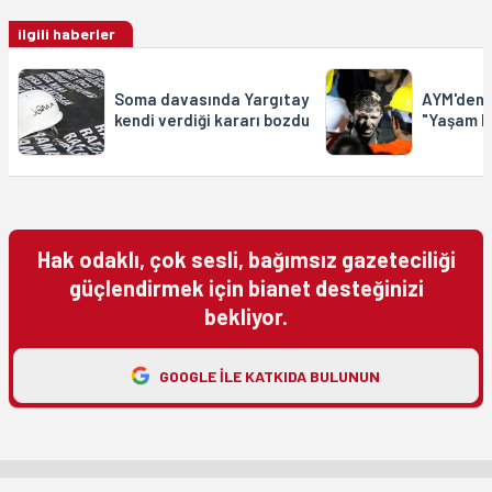
ilgili haberler
Soma davasında Yargıtay
AYM'den,
kendi verdiği kararı bozdu
"Yaşam Ha
Hak odaklı, çok sesli, bağımsız gazeteciliği
güçlendirmek için bianet desteğinizi
bekliyor.
GOOGLE ILE KATKIDA BULUNUN