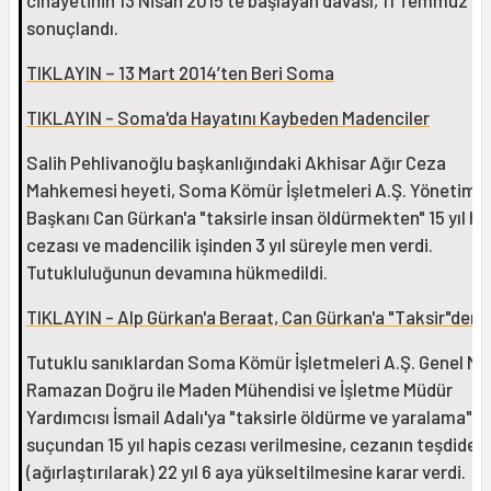
cinayetinin 13 Nisan 2015’te başlayan davası, 11 Temmuz 20
sonuçlandı.
TIKLAYIN – 13 Mart 2014’ten Beri Soma
TIKLAYIN - Soma'da Hayatını Kaybeden Madenciler
Salih Pehlivanoğlu başkanlığındaki Akhisar Ağır Ceza
Mahkemesi heyeti, Soma Kömür İşletmeleri A.Ş. Yönetim K
Başkanı Can Gürkan'a "taksirle insan öldürmekten" 15 yıl ha
cezası ve madencilik işinden 3 yıl süreyle men verdi.
Tutukluluğunun devamına hükmedildi.
TIKLAYIN - Alp Gürkan'a Beraat, Can Gürkan'a "Taksir"den
Tutuklu sanıklardan Soma Kömür İşletmeleri A.Ş. Genel M
Ramazan Doğru ile Maden Mühendisi ve İşletme Müdür
Yardımcısı İsmail Adalı'ya "taksirle öldürme ve yaralama"
suçundan 15 yıl hapis cezası verilmesine, cezanın teşdiden
(ağırlaştırılarak) 22 yıl 6 aya yükseltilmesine karar verdi.