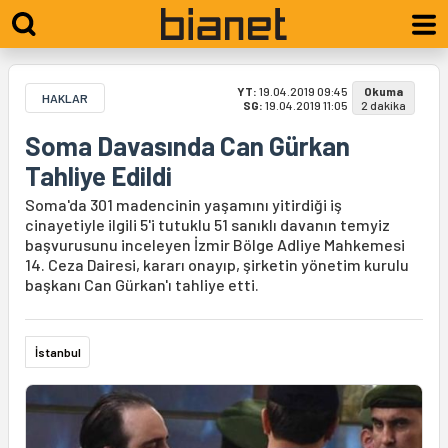
YT:
19.04.2019 09:45
Okuma
HAKLAR
SG:
19.04.2019 11:05
2 dakika
Soma Davasında Can Gürkan
Tahliye Edildi
Soma'da 301 madencinin yaşamını yitirdiği iş
cinayetiyle ilgili 5'i tutuklu 51 sanıklı davanın temyiz
başvurusunu inceleyen İzmir Bölge Adliye Mahkemesi
14. Ceza Dairesi, kararı onayıp, şirketin yönetim kurulu
başkanı Can Gürkan'ı tahliye etti.
İstanbul