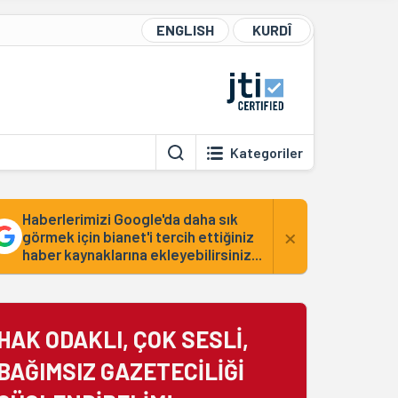
ENGLISH
KURDÎ
Kategoriler
Haberlerimizi Google'da daha sık
×
görmek için bianet'i tercih ettiğiniz
haber kaynaklarına ekleyebilirsiniz...
HAK ODAKLI, ÇOK SESLİ,
BAĞIMSIZ GAZETECİLİĞİ