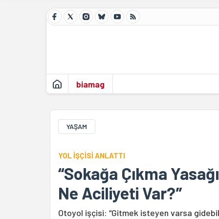
biamag
YAŞAM
YOL İŞÇİSİ ANLATTI
“Sokağa Çıkma Yasağın
Ne Aciliyeti Var?”
Otoyol işçisi: “Gitmek isteyen varsa gidebil