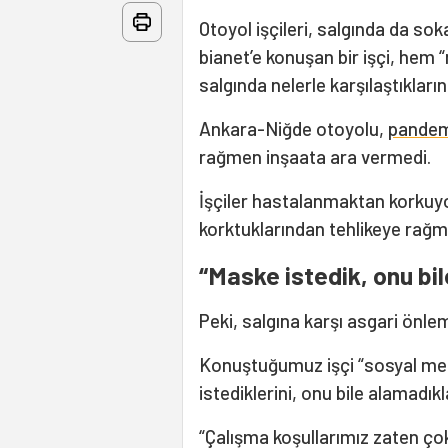
Otoyol işçileri, salgında da s
bianet’e konuşan bir işçi, hem
salgında nelerle karşılaştıklarını
Ankara-Niğde otoyolu,
pandem
rağmen inşaata ara vermedi.
İşçiler hastalanmaktan korkuy
korktuklarından tehlikeye rağme
“Maske istedik, onu bi
Peki, salgına karşı asgari önlem
Konuştuğumuz işçi “sosyal me
istediklerini, onu bile alamadıkl
“Çalışma koşullarımız zaten ço