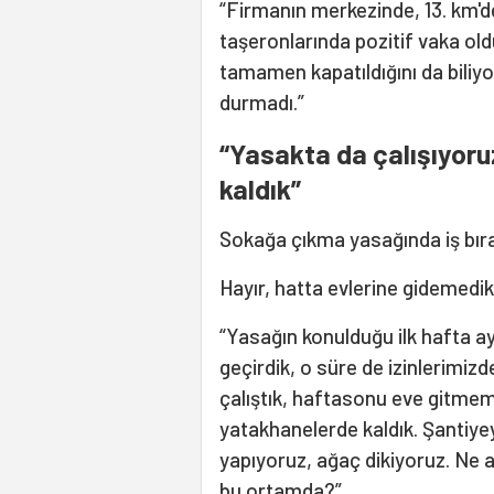
“Firmanın merkezinde, 13. km'de
taşeronlarında pozitif vaka ol
tamamen kapatıldığını da biliyo
durmadı.”
“Yasakta da çalışıyor
kaldık”
Sokağa çıkma yasağında iş bıra
Hayır, hatta evlerine gidemedik
“Yasağın konulduğu ilk hafta ay
geçirdik, o süre de izinlerimizd
çalıştık, haftasonu eve gitmem
yatakhanelerde kaldık. Şantiy
yapıyoruz, ağaç dikiyoruz. Ne a
bu ortamda?”