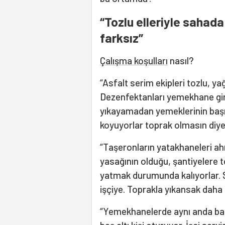
“Tozlu elleriyle sahad
farksız”
Çalışma koşulları
nasıl?
“Asfalt serim ekipleri tozlu, ya
Dezenfektanları yemekhane giriş
yıkayamadan yemeklerinin başın
koyuyorlar toprak olmasın diye
“Taşeronların yatakhaneleri ahı
yasağının olduğu, şantiyelere t
yatmak durumunda kalıyorlar. Sı
işçiye. Toprakla yıkansak daha h
“Yemekhanelerde aynı anda baze