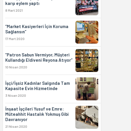
karşı eylem yaptı
8 Mart 2021
“Market Kasiyerleri İçin Koruma
Sağlansın”
17 Mart 2020
“Patron Sabun Vermiyor, Müşteri
Kullandığı Eldiveni Reyona Atıyor”
10 Nisan 2020
İşçi/İşsiz Kadınlar Salgında Tam
Kapasite Evin Hizmetinde
3 Nisan 2020
İnşaat İşçileri Yusuf ve Emre:
Müteahhit Hastalık Yokmuş Gibi
Davranıyor
21 Nisan 2020