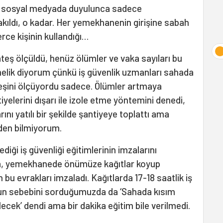
ğu sosyal medyada duyulunca sadece
ıldı, o kadar. Her yemekhanenin girişine sabah
rce kişinin kullandığı…
teş ölçüldü, henüz ölümler ve vaka sayıları bu
lik diyorum çünkü iş güvenlik uzmanları sahada
ateşini ölçüyordu sadece. Ölümler artmaya
yelerini dışarı ile izole etme yöntemini denedi,
rını yatılı bir şekilde şantiyeye toplattı ama
den bilmiyorum.
iği iş güvenliği eğitimlerinin imzalarını
a, yemekhanede önümüze kağıtlar koyup
bu evrakları imzaladı. Kağıtlarda 17-18 saatlik iş
unun sebebini sorduğumuzda da ‘Sahada kısım
lecek’ dendi ama bir dakika eğitim bile verilmedi.