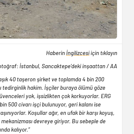
Haberin
İngilizcesi
için tıklayın
otoğraf: İstanbul, Sancaktepe’deki inşaattan / AA
şık 40 taşeron şirket ve toplamda 4 bin 200
ı tedirginlik hakim. İşçiler buraya ölümü göze
üvenceleri yok, işsizlikten çok korkuyorlar. ERG
bin 500 civarı işçi bulunuyor, geri kalanı ise
şınıyorlar. Koşullar ağır, en ufak bir karşı koyuş,
 mekanizması devreye giriyor. Bu sebeple de
nda kalıyor.”