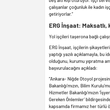
beş altı kişi oturuyor. İşçi servi
çalışanlar çoğunluk ile kadın iş
getiriyorlar.”
ERG İnşaat: Maksatlı, k
Yol işçileri taşerona bağlı çalış
ERG İnşaat, işçilerin şikayetl
yaptığı yazılı açıklamayla, bu id
olduğunu, kurumu yıpratma amacı
başvurulacağını açıkladı:
“Ankara- Niğde Otoyol projesin
Bakanlığı’mızın, Bilim Kurulu’m
Hizmetler Bakanlığı’mızın ‘İşye
Gereken Önlemler’ bildirgesind
kapsamda firmamız her türlü ö