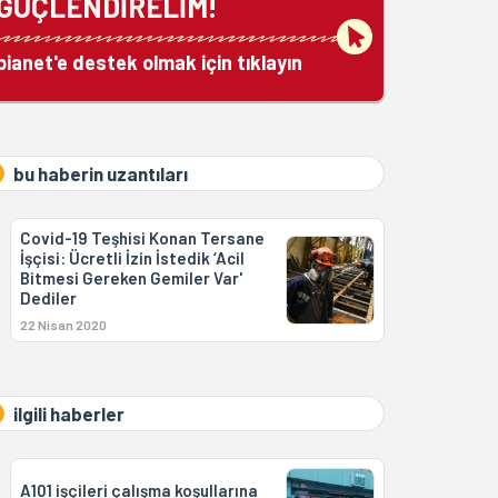
GÜÇLENDİRELİM!
bianet'e destek olmak için tıklayın
bu haberin uzantıları
Covid-19 Teşhisi Konan Tersane
İşçisi: Ücretli İzin İstedik ‘Acil
Bitmesi Gereken Gemiler Var'
Dediler
22 Nisan 2020
ilgili haberler
A101 işçileri çalışma koşullarına