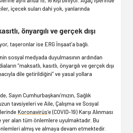
slerine aynı anda 15, 16 kişi biniyor. Ağaç işlerinde
çiler, içecek suları dahi yok, yanlarında
asıtlı, önyargılı ve gerçek dışı
ıyor, taşeronlar ise ERG İnşaat’a bağlı.
erinin sosyal medyada duyulmasının ardından
diaların “maksatlı, kasıtlı, önyargılı ve gerçek dışı
yla dile getirildiğini” ve yasal yollara
de, Sayın Cumhurbaşkanı’mızın, Sağlık
uzun tavsiyeleri ve Aile, Çalışma ve Sosyal
rlerinde
Koronavirüs
’e (COVID-19) Karşı Alınması
e yer alan tüm önlemlere uyulmaktadır. Bu
nlemleri almış ve almaya devam etmektedir.