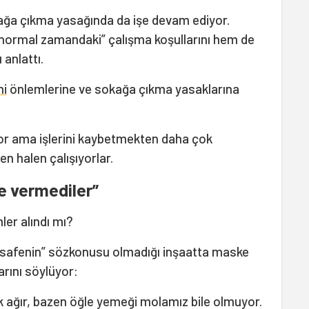
okağa çıkma yasağında da işe devam ediyor.
 “normal zamandaki” çalışma koşullarını hem de
 anlattı.
i
önlemlerine ve sokağa çıkma yasaklarına
or ama işlerini kaybetmekten daha çok
n halen çalışıyorlar.
le vermediler”
ler alındı mı?
safenin” sözkonusu olmadığı inşaatta maske
arını söylüyor:
k ağır, bazen öğle yemeği molamız bile olmuyor.