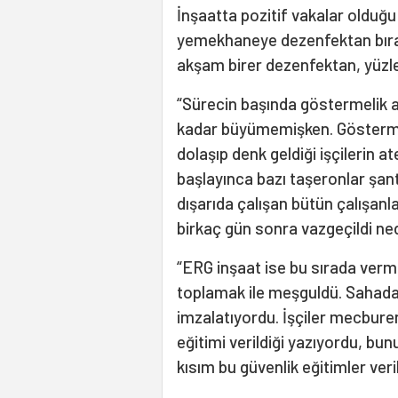
İnşaatta pozitif vakalar oldu
yemekhaneye dezenfektan bırak
akşam birer dezenfektan, yüzle
“Sürecin başında göstermelik a
kadar büyümemişken. Gösterme
dolaşıp denk geldiği işçilerin 
başlayınca bazı taşeronlar şanti
dışarıda çalışan bütün çalışanla
birkaç gün sonra vazgeçildi ne
“ERG inşaat ise bu sırada vermed
toplamak ile meşguldü. Sahad
imzalatıyordu. İşçiler mecburen 
eğitimi verildiği yazıyordu, b
kısım bu güvenlik eğitimler veri