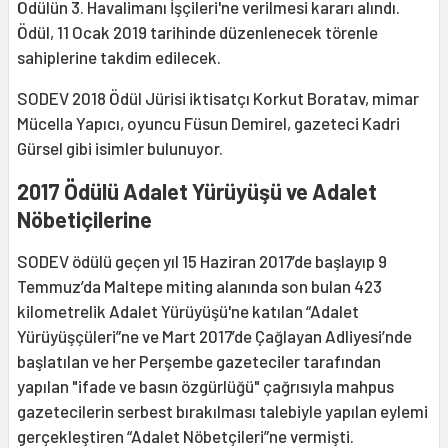
Ödülün 3. Havalimanı İşçileri'ne verilmesi kararı alındı.
Ödül, 11 Ocak 2019 tarihinde düzenlenecek törenle
sahiplerine takdim edilecek.
SODEV 2018 Ödül Jürisi iktisatçı Korkut Boratav, mimar
Mücella Yapıcı, oyuncu Füsun Demirel, gazeteci Kadri
Gürsel gibi isimler bulunuyor.
2017 Ödülü Adalet Yürüyüşü ve Adalet
Nöbetiçilerine
SODEV ödülü geçen yıl 15 Haziran 2017’de başlayıp 9
Temmuz’da Maltepe miting alanında son bulan 423
kilometrelik Adalet Yürüyüşü'ne katılan “Adalet
Yürüyüşçüleri”ne ve Mart 2017’de Çağlayan Adliyesi’nde
başlatılan ve her Perşembe gazeteciler tarafından
yapılan "ifade ve basın özgürlüğü" çağrısıyla mahpus
gazetecilerin serbest bırakılması talebiyle yapılan eylemi
gerçekleştiren “Adalet Nöbetçileri”ne vermişti.