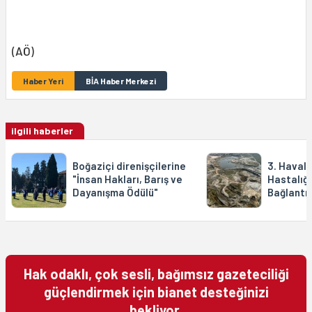
(AÖ)
Haber Yeri
BİA Haber Merkezi
ilgili haberler
Boğaziçi direnişçilerine
3. Havali
"İnsan Hakları, Barış ve
Hastalığı
Dayanışma Ödülü"
Bağlantıl
Hak odaklı, çok sesli, bağımsız gazeteciliği
güçlendirmek için bianet desteğinizi
bekliyor.