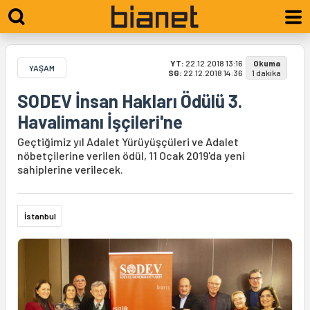
YT:
22.12.2018 13:16
Okuma
YAŞAM
SG:
22.12.2018 14:36
1 dakika
SODEV İnsan Hakları Ödülü 3.
Havalimanı İşçileri'ne
Geçtiğimiz yıl Adalet Yürüyüşçüleri ve Adalet
nöbetçilerine verilen ödül, 11 Ocak 2019'da yeni
sahiplerine verilecek.
İstanbul