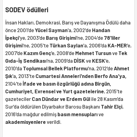
SODEV ödülleri
İnsan Hakları, Demokrasi, Barış ve Dayanışma Ödülü daha
önce 2001'de
Yücel Sayman
'a, 2002'de
Handan
İpekçi
'ye, 2003'de
Barış Girişimi
'ne, 2004'de
78'liler
Girişimi
'ne, 2005'te
Türkan Saylan
'a, 2006'da
KA-MER
'e,
2007'de
Kazım Genç
'e, 2008'de
Mehmet Tursun
ve
Tek
Gıda-İş Sendikası
'na, 2009'da
DİSK
ve
KESK
'e,
2010'da
Toplumsal Bellek Platformu
'na, 2012'de
Ahmet
Şık
'a
,
2013'te
Cumartesi Anneleri'nden Berfo Ana'ya,
2104'te
İfade ve basın özgürlüğü adına Birgün,
Cumhuriyet, Evrensel ve Yurt gazetelerine
, 2015'te
gazeteciler
Can Dündar ve Erdem Gül
ile 28 Kasım'da
Sur'da öldürülen Diyarbakır Barosu Başkanı
Tahir Elçi
,
2016'da mağdur edilmiş
basın mensupları
ve
akademisyenlere
verildi.