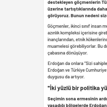
destekleyen göçmenlerin Tür
üzerine tartıştıklarında daha
görüyoruz. Bunun nedeni sizc
Göçmenler, ikinci sınıf insan m
azınlık kompleksi içerisine gir
inançlarından, etnik kökenlerind
muamelesi görebiliyorlar. Bu d
çabasına dönüşüyor.
Erdoğan da onlara “Sizi sahipl
Erdoğan ve Türkiye Cumhuriyet
duygusu da artıyor.
"İki yüzlü bir politika y
Seçimin sona ermesinin ard
yaşadığı bölgelerde Erdoğan 