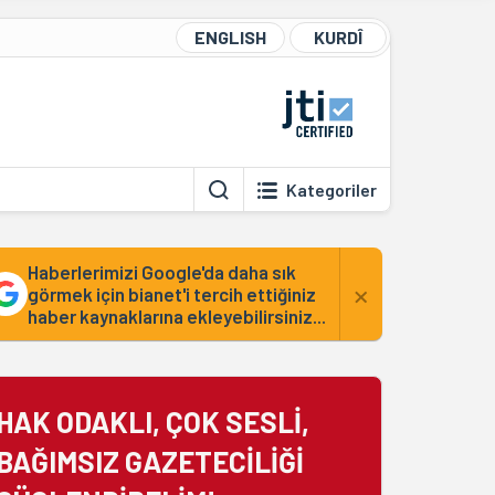
ENGLISH
KURDÎ
Kategoriler
Haberlerimizi Google'da daha sık
×
görmek için bianet'i tercih ettiğiniz
haber kaynaklarına ekleyebilirsiniz...
HAK ODAKLI, ÇOK SESLİ,
BAĞIMSIZ GAZETECİLİĞİ