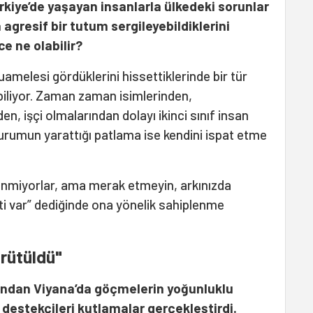
kiye’de yaşayan insanlarla ülkedeki sorunlar
 agresif bir tutum sergileyebildiklerini
e ne olabilir?
uamelesi gördüklerini hissettiklerinde bir tür
ebiliyor. Zaman zaman isimlerinden,
en, işçi olmalarından dolayı ikinci sınıf insan
urumun yarattığı patlama ise kendini ispat etme
enmiyorlar, ama merak etmeyin, arkınızda
i var” dediğinde ona yönelik sahiplenme
ürütüldü"
ından Viyana’da göçmelerin yoğunluklu
destekçileri kutlamalar gerçekleştirdi.