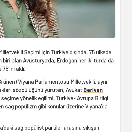
letvekili Seçimi için Türkiye dışında, 75 ülkede
n biri olan Avusturya’da, Erdoğan her iki turda da
 75’ini aldı.
 Grünen) Viyana Parlamentosu Milletvekili, aynı
akları sözcülüğünü yürüten, Avukat
Berivan
 seçime yönelik eğilimi, Türkiye- Avrupa Birliği
len sağ popülizm gibi konular üzerine Viyana’da
daki sağ popülist partiler arasına sıkışan