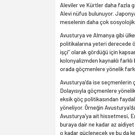
Aleviler ve Kürtler daha fazla gö
Alevi nüfus bulunuyor. Japonya
meselenin daha çok sosyolojik
Avusturya ve Almanya gibi ülk
politikalarına yeteri dereced
işçi” olarak gördüğü için kapsa
kolonyalizmden kaynaklı farklı
orada göçmenlere yönelik farklı
Avusturya'da ise seçmenlerin 
Dolayısıyla göçmenlere yönelik
eksik göç politikasından fayda
yöneliyor. Örneğin Avusturya'd
Avusturya'ya ait hissetmesi, Er
buraya dair ne kadar az aidiyet
o kadar güçlenecek ve bu da ken