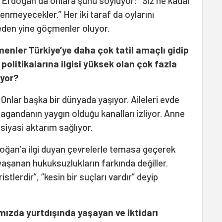
. Erdoğan da onlara şunu söylüyor: “Siz ne kadar
llenmeyecekler.” Her iki taraf da oylarını
eden yine göçmenler oluyor.
enler Türkiye’ye daha çok tatil amaçlı gidip
 politikalarına ilgisi yüksek olan çok fazla
iyor?
. Onlar başka bir dünyada yaşıyor. Aileleri evde
gandanın yaygın olduğu kanalları izliyor. Anne
 siyasi aktarım sağlıyor.
oğan’a ilgi duyan çevrelerle temasa geçerek
yaşanan hukuksuzlukların farkında değiller.
stlerdir”, “kesin bir suçları vardır” deyip
mızda yurtdışında yaşayan ve iktidarı