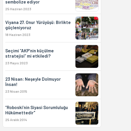
sembolize ediyor
25 Haziran 2023
Viyana 27. Onur Yürüyüşü: Birlikte
güçleniyoruz
18 Haziran 2023
Seçimi “AKP’nin küçülme
stratejisi” mi etkiledi?
23 Mayıs 2023
23 Nisan: Neşeyle Dolmuyor
İnsan!
23 Nisan 2015
“Roboski’nin Siyasi Sorumluluğu
Hükümettedir"
25 Aralık 2014