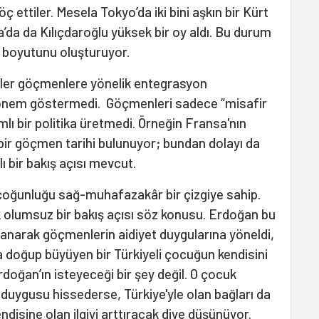
ç ettiler. Mesela Tokyo’da iki bini aşkın bir Kürt
’da da Kılıçdaroğlu yüksek bir oy aldı. Bu durum
 boyutunu oluşturuyor.
eler göçmenlere yönelik entegrasyon
e önem göstermedi. Göçmenleri sadece “misafir
mlı bir politika üretmedi. Örneğin Fransa'nın
 bir göçmen tarihi bulunuyor; bundan dolayı da
 bir bakış açısı mevcut.
çoğunluğu sağ-muhafazakâr bir çizgiye sahip.
 olumsuz bir bakış açısı söz konusu. Erdoğan bu
lanarak göçmenlerin aidiyet duygularına yöneldi,
a doğup büyüyen bir Türkiyeli çocuğun kendisini
doğan’ın isteyeceği bir şey değil. O çocuk
 duygusu hissederse, Türkiye'yle olan bağları da
disine olan ilgiyi arttıracak diye düşünüyor.