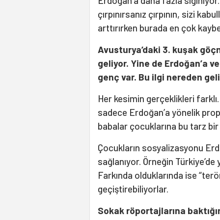
Erdoğan’a daha fazla sığınıyor
çırpınırsanız çırpının, sizi kabu
arttırırken burada en çok kayb
Avusturya’daki 3. kuşak göçm
geliyor. Yine de Erdoğan’a ve
genç var. Bu ilgi nereden gel
Her kesimin gerçeklikleri farklı
sadece Erdoğan’a yönelik propa
babalar çocuklarına bu tarz bir
Çocukların sosyalizasyonu Erd
sağlanıyor. Örneğin Türkiye’de 
Farkında olduklarında ise “teröri
geçiştirebiliyorlar.
Sokak röportajlarına baktığı