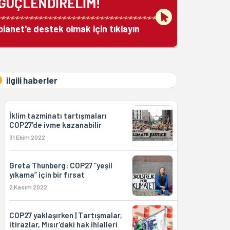
GÜÇLENDİRELİM!
bianet'e destek olmak için tıklayın
ilgili haberler
İklim tazminatı tartışmaları
COP27'de ivme kazanabilir
31 Ekim 2022
Greta Thunberg: COP27 “yeşil
yıkama” için bir fırsat
2 Kasım 2022
COP27 yaklaşırken | Tartışmalar,
itirazlar, Mısır'daki hak ihlalleri