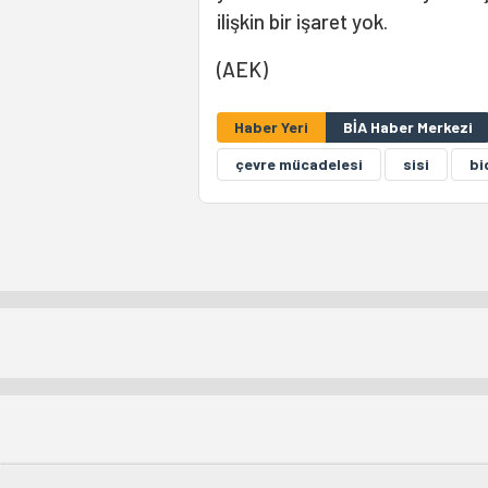
ilişkin bir işaret yok.
(AEK)
Haber Yeri
BİA Haber Merkezi
çevre mücadelesi
sisi
bi