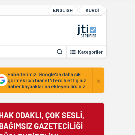
ENGLISH
KURDÎ
Kategoriler
Haberlerimizi Google'da daha sık
×
görmek için bianet'i tercih ettiğiniz
haber kaynaklarına ekleyebilirsiniz...
HAK ODAKLI, ÇOK SESLİ,
BAĞIMSIZ GAZETECİLİĞİ