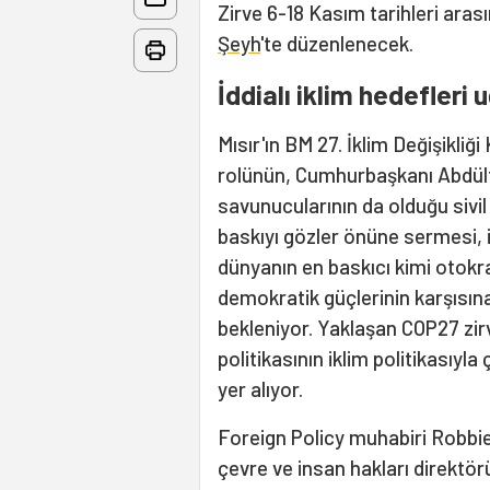
Zirve 6-18 Kasım tarihleri ​​ara
Şeyh
'te düzenlenecek.
İddialı iklim hedefleri 
Mısır'ın BM 27. İklim Değişikliği
rolünün, Cumhurbaşkanı Abdülfe
savunucularının da olduğu sivi
baskıyı gözler önüne sermesi, i
dünyanın en baskıcı kimi otokrati
demokratik güçlerinin karşısına
bekleniyor. Yaklaşan COP27 zi
politikasının iklim politikasıyl
yer alıyor.
Foreign Policy muhabiri Robbi
çevre ve insan hakları direktö