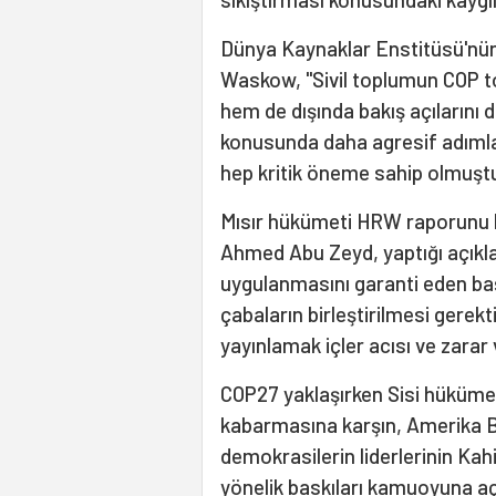
Dünya Kaynaklar Enstitüsü'nün 
Waskow, "Sivil toplumun COP to
hem de dışında bakış açılarını 
konusunda daha agresif adıml
hep kritik öneme sahip olmuştu
Mısır hükümeti HRW raporunu ka
Ahmed Abu Zeyd, yaptığı açıkla
uygulanmasını garanti eden başa
çabaların birleştirilmesi gerekt
yayınlamak içler acısı ve zarar 
COP27 yaklaşırken Sisi hükümeti
kabarmasına karşın, Amerika Bir
demokrasilerin liderlerinin Kahi
yönelik baskıları kamuoyuna aç