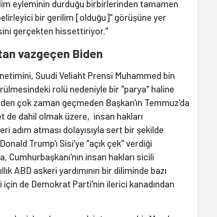
klim eyleminin durduğu birbirlerinden tamamen
belirleyici bir gerilim [olduğu]" görüşüne yer
sini gerçekten hissettiriyor."
ktan vazgeçen Biden
yönetimini, Suudi Veliaht Prensi Muhammed bin
rülmesindeki rolü nedeniyle bir "parya" haline
inden çok zaman geçmeden Başkan'ın Temmuz'da
et de dahil olmak üzere, insan hakları
ri adım atması dolayısıyla sert bir şekilde
 Donald Trump'ı Sisi'ye "açık çek" verdiği
a, Cumhurbaşkanı'nın insan hakları sicili
ıllık ABD askeri yardımının bir diliminde bazı
i için de Demokrat Parti'nin ilerici kanadından