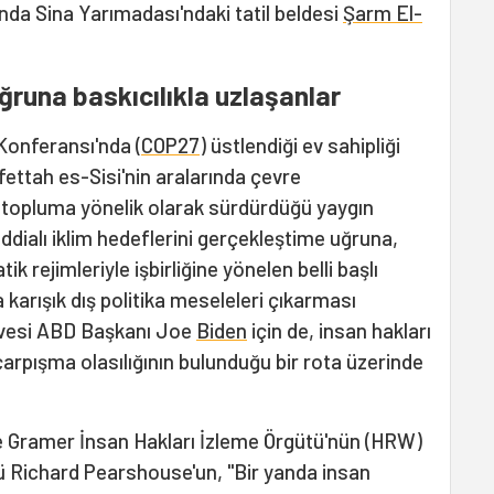
sında Sina Yarımadası'ndaki tatil beldesi
Şarm El-
uğruna baskıcılıkla uzlaşanlar
 Konferansı'nda (
COP27
) üstlendiği ev sahipliği
ttah es-Sisi'nin aralarında çevre
l topluma yönelik olarak sürdürdüğü yaygın
ddialı iklim hedeflerini gerçekleştime uğruna,
k rejimleriyle işbirliğine yönelen belli başlı
 karışık dış politika meseleleri çıkarması
rvesi ABD Başkanı Joe
Biden
için de, insan hakları
a çarpışma olasılığının bulunduğu bir rota üzerinde
e Gramer İnsan Hakları İzleme Örgütü'nün (HRW)
rü Richard Pearshouse'un, "Bir yanda insan