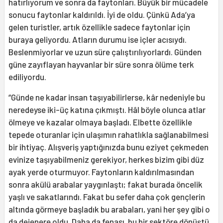
hatırlıyorum ve sonra da faytonları. Büyük bir mücadele
sonucu faytonlar kaldırıldı. İyi de oldu. Çünkü Ada’ya
gelen turistler, artık özellikle sadece faytonlar için
buraya geliyordu. Atların durumu ise içler acısıydı.
Beslenmiyorlar ve uzun süre çalıştırılıyorlardı. Günden
güne zayıflayan hayvanlar bir süre sonra ölüme terk
ediliyordu.
“Günde ne kadar insan taşıyabilirlerse, kâr nedeniyle bu
neredeyse iki-üç katına çıkmıştı. Hâl böyle olunca atlar
ölmeye ve kazalar olmaya başladı. Elbette özellikle
tepede oturanlar için ulaşımın rahatlıkla sağlanabilmesi
bir ihtiyaç. Alışveriş yaptığınızda bunu eziyet çekmeden
evinize taşıyabilmeniz gerekiyor, herkes bizim gibi düz
ayak yerde oturmuyor. Faytonların kaldırılmasından
sonra akülü arabalar yaygınlaştı; fakat burada öncelik
yaşlı ve sakatlarındı. Fakat bu sefer daha çok gençlerin
altında görmeye başladık bu arabaları, yani her şey gibi o
da dejenere oldu. Daha da fenası, bu bir sektöre dönüştü.