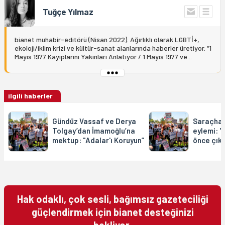
Tuğçe Yılmaz
bianet muhabir-editörü (Nisan 2022). Ağırlıklı olarak LGBTİ+,
ekoloji/iklim krizi ve kültür-sanat alanlarında haberler üretiyor. “1
Mayıs 1977 Kayıplarını Yakınları Anlatıyor / 1 Mayıs 1977 ve...
ilgili haberler
Gündüz Vassaf ve Derya
Saraçhan
Tolgay’dan İmamoğlu’na
eylemi: "
mektup: "Adalar'ı Koruyun”
önce çıka
Hak odaklı, çok sesli, bağımsız gazeteciliği
güçlendirmek için bianet desteğinizi