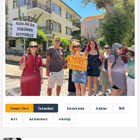
Haber Yeri
İstanbul
büyükada
Adalar
İBB
iett
azmanbüs
ekoloji