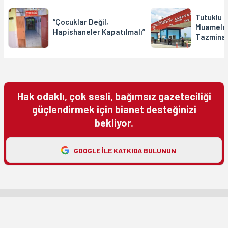
Tutuklu 
“Çocuklar Değil,
Muameley
Hapishaneler Kapatılmalı”
Tazmina
Hak odaklı, çok sesli, bağımsız gazeteciliği
güçlendirmek için bianet desteğinizi
bekliyor.
GOOGLE ILE KATKIDA BULUNUN