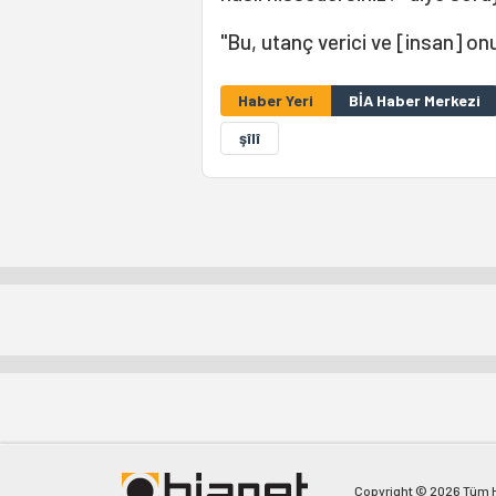
"Bu, utanç verici ve [insan] onu
Haber Yeri
BİA Haber Merkezi
şîlî
Copyright © 2026 Tüm Ha