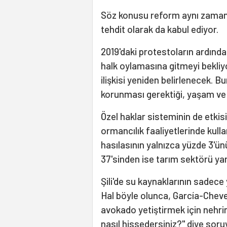
Söz konusu reform aynı zamanda 
tehdit olarak da kabul ediyor.
2019'daki protestoların ardında
halk oylamasına gitmeyi bekliyor
ilişkisi yeniden belirlenecek.
korunması gerektiği, yaşam ve 
Özel haklar sisteminin de etkisi
ormancılık faaliyetlerinde kullan
hasılasının yalnızca yüzde 3'ün
37'sinden ise tarım sektörü yar
Şili'de su kaynaklarının sadece
Hal böyle olunca, García-Chev
avokado yetiştirmek için nehrin
nasıl hissedersiniz?" diye soru