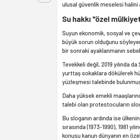
ulusal güvenlik meselesi halini
Su hakkı "özel mülkiy
Suyun ekonomik, sosyal ve çevre
büyük sorun olduğunu söyleye
bir sonraki ayaklanmanın sebeb
Tevekkeli değil, 2019 yılında da 
yurttaş sokaklara dökülerek hük
yüzleşmesi talebinde bulunmuş
Daha yüksek emekli maaşlarınd
talebi olan protestocuların slogan
Bu sloganın ardında ise ülkeni
sırasında (1973-1990), 1981 yıl
konusu kanun dünyanın en özell