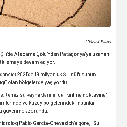
* Fotoğraf: Pixabay
i
Şili
'de Atacama Çölü'nden Patagonya'ya uzanan
etkilemeye devam ediyor.
yaşandığı 2021'de 19 milyonluk Şili nüfusunun
lığı" olan bölgelerde yaşıyordu.
re
, temiz su kaynaklarının da "kırılma noktasına"
kesimlerinde ve kuzey bölgelerindeki insanlar
una güvenmek zorunda.
i hidrolog Pablo García-Chevesich'e göre, "Su,