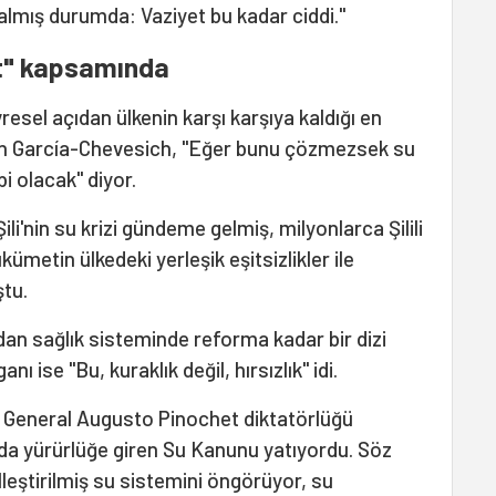
 almış durumda: Vaziyet bu kadar ciddi."
et" kapsamında
sel açıdan ülkenin karşı karşıya kaldığı en
n García-Chevesich, "Eğer bunu çözmezsek su
i olacak" diyor.
Şili'nin su krizi gündeme gelmiş, milyonlarca Şilili
ümetin ülkedeki yerleşik eşitsizlikler ile
tu.
an sağlık sisteminde reforma kadar bir dizi
ı ise "Bu, kuraklık değil, hırsızlık" idi.
n General Augusto Pinochet diktatörlüğü
ında yürürlüğe giren Su Kanunu yatıyordu. Söz
eştirilmiş su sistemini öngörüyor, su