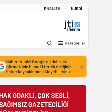
ENGLISH
KURDÎ
Kategoriler
Haberlerimizi Google'da daha sık
×
görmek için bianet'i tercih ettiğiniz
haber kaynaklarına ekleyebilirsiniz...
HAK ODAKLI, ÇOK SESLİ,
BAĞIMSIZ GAZETECİLİĞİ