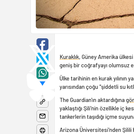
Kuraklık
, Güney Amerika ülkes
geniş bir coğrafyayı olumsuz 
Ülke tarihinin en kurak yılının 
yarısından çoğu "şiddetli su kıt
The Guardian'ın aktardığına
gö
yaklaştığı Şili'nin özellikle iç 
tankerlerin taşıdığı içme suy
Arizona Üniversitesi'nden Şilil