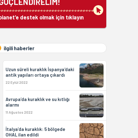
GÜÇLENDİRELİM!
bianet'e destek olmak için tıklayın
ilgili haberler
Uzun süreli kuraklık İspanya'daki
antik yapıları ortaya çıkardı
22 Eylül 2022
Avrupa’da kuraklık ve su kıtlığı
alarmı
11 Ağustos 2022
İtalya’da kuraklık: 5 bölgede
OHAL ilan edildi