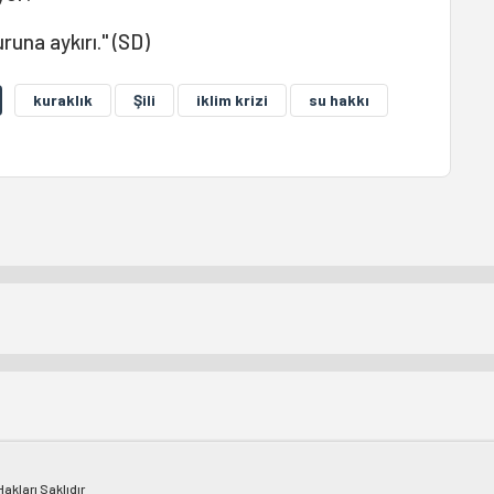
runa aykırı." (SD)
kuraklık
Şili
iklim krizi
su hakkı
kları Saklıdır