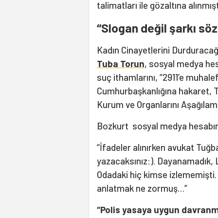
talimatları ile gözaltına alınmı
“Slogan değil şarkı söz
Kadın Cinayetlerini Durduracağ
Tuba Torun
, sosyal medya hes
suç ithamlarını, “2911’e muhale
Cumhurbaşkanlığına hakaret, TC
Kurum ve Organlarını Aşağılama
Bozkurt sosyal medya hesabınd
“İfadeler alınırken avukat Tuğba T
yazacaksınız:). Dayanamadık, L
Odadaki hiç kimse izlememişti. 
anlatmak ne zormuş…”
“Polis yasaya uygun davran