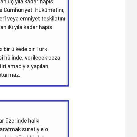
dan üç yıla kadar hapis
kiye Cumhuriyeti Hükûmetini,
erî veya emniyet teşkilatını
an iki yıla kadar hapis
 bir ülkede bir Türk
i hâlinde, verilecek ceza
ştiri amacıyla yapılan
şturmaz.
ar üzerinde halkı
aratmak suretiyle o