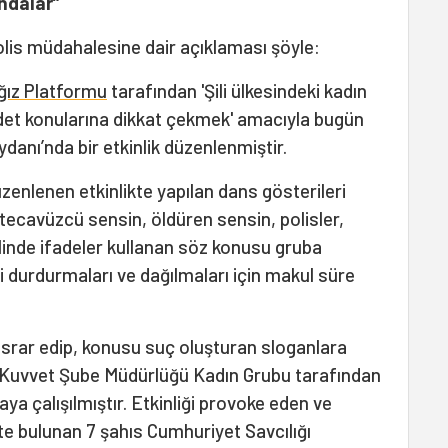
ndalar”
 polis müdahalesine dair açıklaması şöyle:
ğız Platformu
tarafından 'Şili ülkesindeki kadın
iddet konularına dikkat çekmek' amacıyla bugün
danı’nda bir etkinlik düzenlenmiştir.
zenlenen etkinlikte yapılan dans gösterileri
tecavüzcü sensin, öldüren sensin, polisler,
klinde ifadeler kullanan söz konusu gruba
i durdurmaları ve dağılmaları için makul süre
srar edip, konusu suç oluşturan sloganlara
 Kuvvet Şube Müdürlüğü Kadın Grubu tarafından
aya çalışılmıştır. Etkinliği provoke eden ve
e bulunan 7 şahıs Cumhuriyet Savcılığı