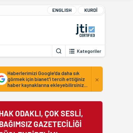
ENGLISH
KURDÎ
Kategoriler
Haberlerimizi Google'da daha sık
×
görmek için bianet'i tercih ettiğiniz
haber kaynaklarına ekleyebilirsiniz...
HAK ODAKLI, ÇOK SESLİ,
BAĞIMSIZ GAZETECİLİĞİ