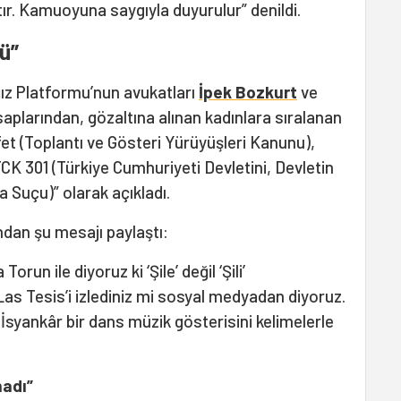
ştır. Kamuoyuna saygıyla duyurulur” denildi.
ü”
ız Platformu’nun avukatları
İpek Bozkurt
ve
aplarından, gözaltına alınan kadınlara sıralanan
fet (Toplantı ve Gösteri Yürüyüşleri Kanunu),
K 301 (Türkiye Cumhuriyeti Devletini, Devletin
 Suçu)” olarak açıkladı.
an şu mesajı paylaştı:
orun ile diyoruz ki ‘Şile’ değil ‘Şili’
as Tesis’i izlediniz mi sosyal medyadan diyoruz.
İsyankâr bir dans müzik gösterisini kelimelerle
madı”