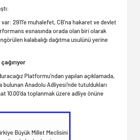
ştı:
 var: 2911’e muhalefet, CB’na hakaret ve devlet
erformans esnasında orada olan biri olarak
öngörülen kalabalığı dağıtma usulünü yerine
e çağırıyor
rduracağız Platformu'ndan yapılan açıklamada,
da bulunan Anadolu Adliyesi'nde tutuldukları
 saat 10.00'da toplanmak üzere adliye önüne
rkiye Büyük Millet Meclisini