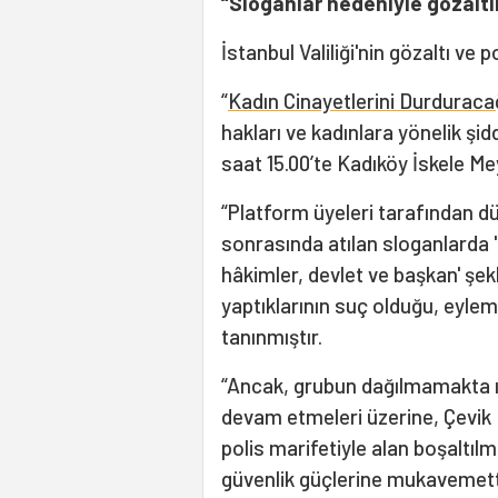
“Sloganlar nedeniyle gözaltı
İstanbul Valiliği'nin gözaltı ve
“
Kadın Cinayetlerini Durduraca
hakları ve kadınlara yönelik ş
saat 15.00’te Kadıköy İskele Mey
“Platform üyeleri tarafından dü
sonrasında atılan sloganlarda '
hâkimler, devlet ve başkan' şe
yaptıklarının suç olduğu, eylem
tanınmıştır.
“Ancak, grubun dağılmamakta ı
devam etmeleri üzerine, Çevik
polis marifetiyle alan boşaltılm
güvenlik güçlerine mukavemett