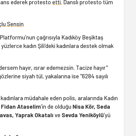
dans ederek protesto
etti.
Danslı protesto tüm
çlu Sensin
i Platformu’nun çağrısıyla Kadıköy Beşiktaş
 yüzlerce kadın Şili’deki kadınlara destek olmak
r dersem hayır, ısrar edemezsin. Tacize hayır"
özlerine siyah tül, yakalarına ise "6284 sayılı
 kadınlara müdahale eden polis, aralarında Kadın
ü
Fidan Ataselim
’in de olduğu
Nisa Kör, Seda
avas, Yaprak Okatalı
ve
Sevda Yeniköylü
’yü