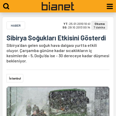
YT:
25.01.2010 10:41
Okuma
HABER
SG:
29.10.2013 00:14
7 dakika
Sibirya Soğukları Etkisini Gösterdi
Sibirya'dan gelen soğuk hava dalgası yurtta etkili
oluyor. Çarşamba gününe kadar sıcaklıkların iç
kesimlerde - 5, Doğu'da ise - 30 dereceye kadar düşmesi
bekleniyor.
İstanbul