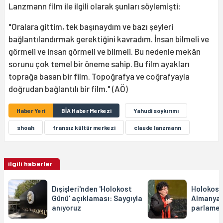
Lanzmann film ile ilgili olarak şunları söylemişti:
"Oralara gittim, tek başınaydım ve bazı şeyleri
bağlantılandırmak gerektiğini kavradım. İnsan bilmeli ve
görmeli ve insan görmeli ve bilmeli. Bu nedenle mekân
sorunu çok temel bir öneme sahip. Bu film ayakları
toprağa basan bir film. Topoğrafya ve coğrafyayla
doğrudan bağlantılı bir film." (AÖ)
Haber Yeri
BİA Haber Merkezi
Yahudi soykırımı
shoah
fransız kültür merkezi
claude lanzmann
ilgili haberler
Dışişleri'nden 'Holokost
Holokost 
Günü' açıklaması: Saygıyla
Almanya
anıyoruz
parlame