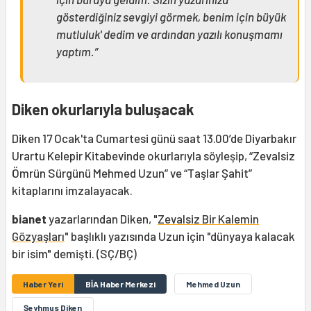
gösterdiğiniz sevgiyi görmek, benim için büyük
mutluluk' dedim ve ardından yazılı konuşmamı
yaptım.”
Diken okurlarıyla buluşacak
Diken 17 Ocak'ta Cumartesi günü saat 13.00’de Diyarbakır
Urartu Kelepir Kitabevinde okurlarıyla söyleşip, “Zevalsiz
Ömrün Sürgünü Mehmed Uzun” ve “Taşlar Şahit”
kitaplarını imzalayacak.
bianet
yazarlarından Diken, "
Zevalsiz Bir Kalemin
Gözyaşları
" başlıklı yazısında Uzun için "dünyaya kalacak
bir isim" demişti. (SÇ/BÇ)
Haber Yeri
BİA Haber Merkezi
Mehmed Uzun
Şeyhmus Diken