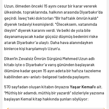
Uzun, ölmeden önceki 15 ayını cesur bir karar vererek
ülkesinde, topraklarında, halkının arasında Diyarbakır’da
geçirdi. İsveç’teki doktorları "Bir haftalık ömrün kaldı"
diyerek tedaviyi kesmişlerdi. "Öleceksem, vatanımda
öleyim" diyerek kararını verdi. Ve belki de yola bile
dayanamayacak kadar güçsüz düşmüş bedenini riske
atarak Diyarbakır’a ulaştı. Daha hava alanındayken
binlerce kişi karşılamıştı Uzun’u.
Diken'in Zevalsiz Ömrün Sürgünü Mehmed Uzun adlı
kitabı işte o Diyarbakır’a varış gününden başlayarak
ölümüne kadar geçen 15 ayın adeta bir hafıza tazeleme
kabilinden anı-anlatı-belgesel tadında paylaşımı.
570 sayfadan oluşan kitabın önyazısı
Yaşar Kemal
’e ait.
“Müthiş bir adamdı, müthiş bir yazardı” sözleriyle yazısına
başlayan Kemal kitap hakkında şunları söylüyor: