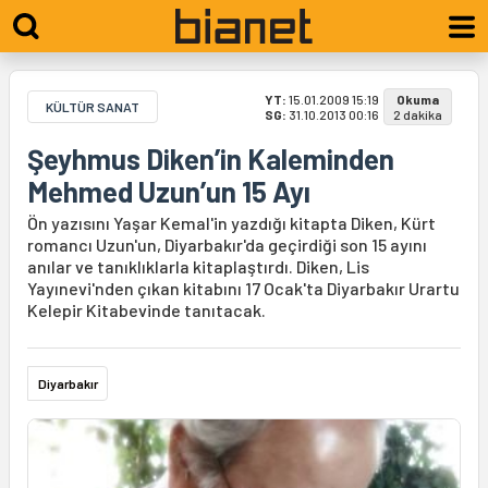
YT:
15.01.2009 15:19
Okuma
KÜLTÜR SANAT
SG:
31.10.2013 00:16
2 dakika
Şeyhmus Diken’in Kaleminden
Mehmed Uzun’un 15 Ayı
Ön yazısını Yaşar Kemal'in yazdığı kitapta Diken, Kürt
romancı Uzun'un, Diyarbakır'da geçirdiği son 15 ayını
anılar ve tanıklıklarla kitaplaştırdı. Diken, Lis
Yayınevi'nden çıkan kitabını 17 Ocak'ta Diyarbakır Urartu
Kelepir Kitabevinde tanıtacak.
Diyarbakır