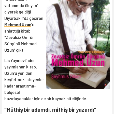
vatanımda öleyim"
diyerek geldiği
Diyarbakır’da geçiren
Mehmed Uzun
’u
anlattığı kitabı
"Zevalsiz Ömrün
Sürgünü Mehmed
Uzun" çıktı.
Lis Yayınevi'nden
yayımlanan kitap,
Uzun’u yeniden
keşfetmek isteyenler
kadar araştırma-
belgesel
hazırlayacaklar için de bir kaynak niteliğinde.
"Müthiş bir adamdı, mithiş bir yazardı"