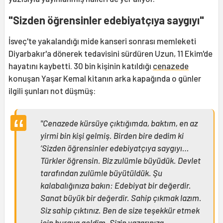
"Sizden öğrensinler edebiyatçıya saygıyı"
İsveç'te yakalandığı mide kanseri sonrası memleketi
Diyarbakır'a dönerek tedavisini sürdüren Uzun, 11 Ekim'de
hayatını kaybetti. 30 bin kişinin katıldığı
cenazede
konuşan Yaşar Kemal kitanın arka kapağında o günler
ilgili şunları not düşmüş:
"Cenazede kürsüye çıktığımda, baktım, en az
yirmi bin kişi gelmiş. Birden bire dedim ki
‘Sizden öğrensinler edebiyatçıya saygıyı…
Türkler öğrensin. Biz zulümle büyüdük. Devlet
tarafından zulümle büyütüldük. Şu
kalabalığınıza bakın: Edebiyat bir değerdir.
Sanat büyük bir değerdir. Sahip çıkmak lazım.
Siz sahip çıktınız. Ben de size teşekkür etmek
için buraya geldim. Sizin yazarınıza