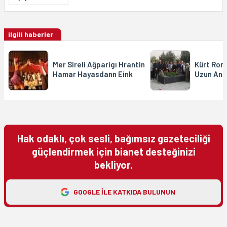
ilgili haberler
Mer Sireli Ağparigı Hrantin
Kürt Ro
Hamar Hayasdann Eink
Uzun Anıl
Hak odaklı, çok sesli, bağımsız gazeteciliği
güçlendirmek için bianet desteğinizi
bekliyor.
GOOGLE ILE KATKIDA BULUNUN