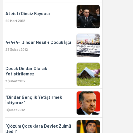
Ateist/Dinsiz Faydası
29 Mart 2012
4+4+4= Dindar Nesil + Çocuk İşçi
23 Şubat 2012
Çocuk Dindar Olarak
Yetiştirilemez
7 Şubat 2012
"Dindar Gençlik Yetiştirmek
İstiyoruz"
1 Şubat 2012
"Çözüm Çocuklara Devlet Zulmü
Değil"