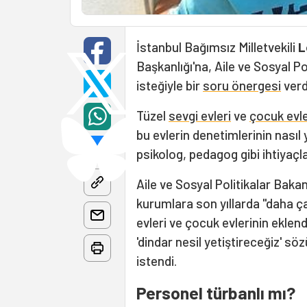
İstanbul Bağımsız Milletvekili
L
Başkanlığı'na, Aile ve Sosyal Po
isteğiyle bir
soru önergesi
verd
Tüzel
sevgi evleri
ve
çocuk evle
bu evlerin denetimlerinin nasıl y
psikolog, pedagog gibi ihtiyaçlar
Aile ve Sosyal Politikalar Baka
kurumlara son yıllarda "daha ç
evleri ve çocuk evlerinin eklen
'dindar nesil yetiştireceğiz' s
istendi.
Personel türbanlı mı?