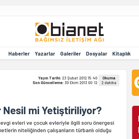
Haberler
Yazarlar
Galeriler
Dosyalar
Kitaplık
Yayın Tarihi:
23 Şubat 2012 15:40
Okuma
Son Güncelleme:
30 Ekim 2013 00:12
2 dakika
Nesil mi Yetiştiriliyor?
evgi evleri ve çocuk evleriyle ilgili soru önergesi
tlerin niteliğinden çalışanların türbanlı olduğu