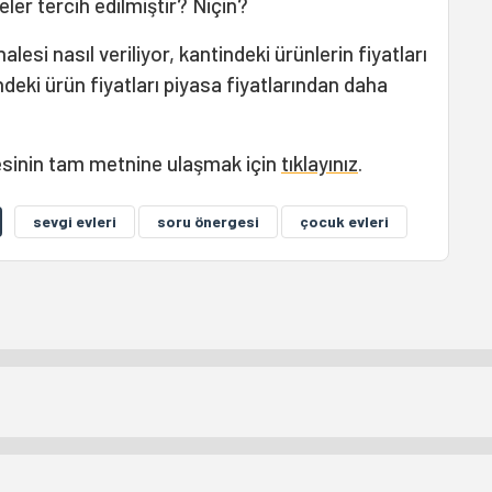
ler tercih edilmiştir? Niçin?
halesi nasıl veriliyor, kantindeki ürünlerin fiyatları
ndeki ürün fiyatları piyasa fiyatlarından daha
gesinin tam metnine ulaşmak için
tıklayınız
.
sevgi evleri
soru önergesi
çocuk evleri