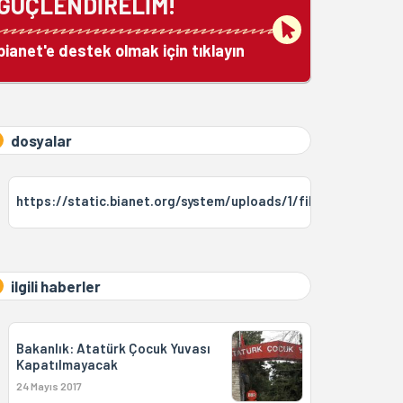
GÜÇLENDİRELİM!
bianet'e destek olmak için tıklayın
dosyalar
https://static.bianet.org/system/uploads/1/files/attachm
ilgili haberler
Bakanlık: Atatürk Çocuk Yuvası
Kapatılmayacak
24 Mayıs 2017