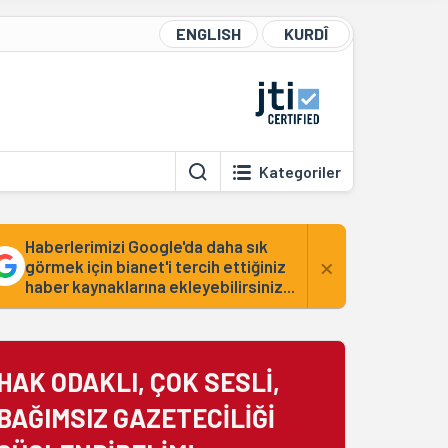
ENGLISH
KURDÎ
Kategoriler
Haberlerimizi Google'da daha sık
×
görmek için bianet'i tercih ettiğiniz
haber kaynaklarına ekleyebilirsiniz...
HAK ODAKLI, ÇOK SESLİ,
BAĞIMSIZ GAZETECİLİĞİ