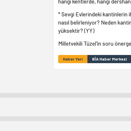
hangi kentlerde, hangi dershane
* Sevgi Evlerindeki kantinlerin i
nasıl belirleniyor? Neden kanti
yüksektir? (YY)
Milletvekili Tüzel'in soru öner
Haber Yeri
BİA Haber Merkezi