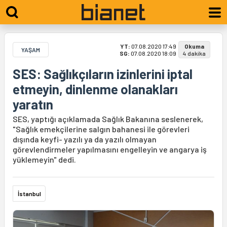
YT:
07.08.2020 17:49
Okuma
YAŞAM
SG:
07.08.2020 18:09
4 dakika
SES: Sağlıkçıların izinlerini iptal
etmeyin, dinlenme olanakları
yaratın
SES, yaptığı açıklamada Sağlık Bakanına seslenerek,
"Sağlık emekçilerine salgın bahanesi ile görevleri
dışında keyfi- yazılı ya da yazılı olmayan
görevlendirmeler yapılmasını engelleyin ve angarya iş
yüklemeyin" dedi.
İstanbul