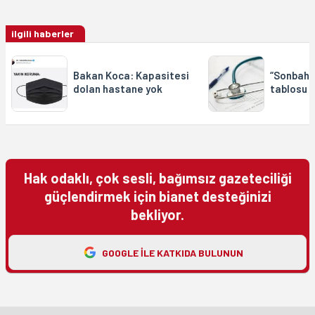
ilgili haberler
Bakan Koca: Kapasitesi
“Sonbaha
dolan hastane yok
tablosu a
Hak odaklı, çok sesli, bağımsız gazeteciliği
güçlendirmek için bianet desteğinizi
bekliyor.
GOOGLE ILE KATKIDA BULUNUN