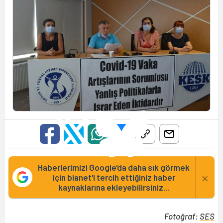
Haberlerimizi Google'da daha sık görmek
×
için bianet'i tercih ettiğiniz haber
kaynaklarına ekleyebilirsiniz...
Fotoğraf:
SES