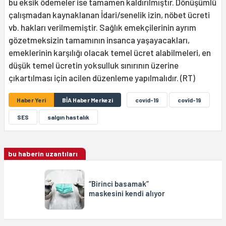
bu eksik ödemeler ise tamamen kaldırılmıştır. Dönüşümlü
çalışmadan kaynaklanan İdari/senelik izin, nöbet ücreti
vb. hakları verilmemiştir. Sağlık emekçilerinin ayrım
gözetmeksizin tamamının insanca yaşayacakları,
emeklerinin karşılığı olacak temel ücret alabilmeleri, en
düşük temel ücretin yoksulluk sınırının üzerine
çıkartılması için acilen düzenleme yapılmalıdır. (RT)
Haber Yeri
BİA Haber Merkezi
covid-19
covîd-19
SES
salgın hastalık
bu haberin uzantıları
“Birinci basamak”
maskesini kendi alıyor