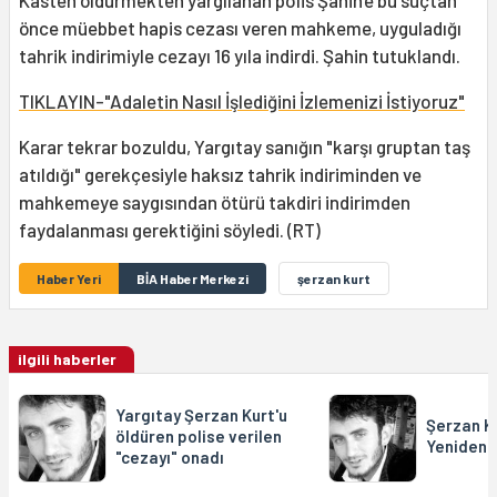
Kasten öldürmekten yargılanan polis Şahin'e bu suçtan
önce müebbet hapis cezası veren mahkeme, uyguladığı
tahrik indirimiyle cezayı 16 yıla indirdi. Şahin tutuklandı.
TIKLAYIN-"Adaletin Nasıl İşlediğini İzlemenizi İstiyoruz"
Karar tekrar bozuldu, Yargıtay sanığın "karşı gruptan taş
atıldığı" gerekçesiyle haksız tahrik indiriminden ve
mahkemeye saygısından ötürü takdiri indirimden
faydalanması gerektiğini söyledi. (RT)
Haber Yeri
BİA Haber Merkezi
şerzan kurt
ilgili haberler
Yargıtay Şerzan Kurt'u
Şerzan K
öldüren polise verilen
Yeniden B
"cezayı" onadı