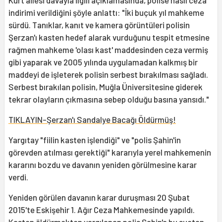
Kurt ailesi davayla ilgili açıklamasında, polise nasıl ceza
indirimi verildiğini şöyle anlattı: "İki buçuk yıl mahkeme
sürdü. Tanıklar, kanıt ve kamera görüntüleri polisin
Şerzan'ı kasten hedef alarak vurduğunu tespit etmesine
rağmen mahkeme 'olası kast' maddesinden ceza vermiş
gibi yaparak ve 2005 yılında uygulamadan kalkmış bir
maddeyi de işleterek polisin serbest bırakılması sağladı.
Serbest bırakılan polisin, Muğla Üniversitesine giderek
tekrar olayların çıkmasına sebep olduğu basına yansıdı."
TIKLAYIN-Şerzan'ı Sandalye Bacağı Öldürmüş!
Yargıtay "fiilin kasten işlendiği" ve "polis Şahin'in
görevden atılması gerektiği" kararıyla yerel mahkemenin
kararını bozdu ve davanın yeniden görülmesine karar
verdi.
Yeniden görülen davanın karar duruşması 20 Şubat
2015'te Eskişehir 1. Ağır Ceza Mahkemesinde yapıldı.