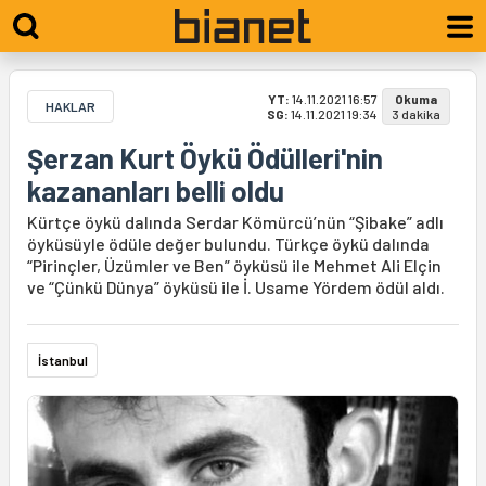
YT:
14.11.2021 16:57
Okuma
HAKLAR
SG:
14.11.2021 19:34
3 dakika
Şerzan Kurt Öykü Ödülleri'nin
kazananları belli oldu
Kürtçe öykü dalında Serdar Kömürcü’nün “Şibake” adlı
öyküsüyle ödüle değer bulundu. Türkçe öykü dalında
“Pirinçler, Üzümler ve Ben” öyküsü ile Mehmet Ali Elçin
ve “Çünkü Dünya” öyküsü ile İ. Usame Yördem ödül aldı.
İstanbul