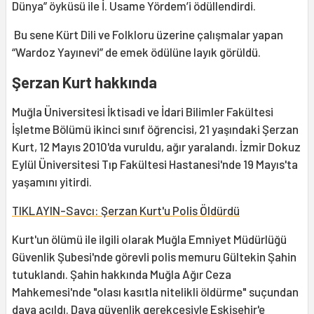
Dünya” öyküsü ile İ. Usame Yördem’i ödüllendirdi.
Bu sene Kürt Dili ve Folkloru üzerine çalışmalar yapan
“Wardoz Yayınevi” de emek ödülüne layık görüldü.
Şerzan Kurt hakkında
Muğla Üniversitesi İktisadi ve İdari Bilimler Fakültesi
İşletme Bölümü ikinci sınıf öğrencisi, 21 yaşındaki Şerzan
Kurt, 12 Mayıs 2010'da vuruldu, ağır yaralandı. İzmir Dokuz
Eylül Üniversitesi Tıp Fakültesi Hastanesi'nde 19 Mayıs'ta
yaşamını yitirdi.
TIKLAYIN-Savcı: Şerzan Kurt'u Polis Öldürdü
Kurt'un ölümü ile ilgili olarak Muğla Emniyet Müdürlüğü
Güvenlik Şubesi'nde görevli polis memuru Gültekin Şahin
tutuklandı. Şahin hakkında Muğla Ağır Ceza
Mahkemesi'nde "olası kasıtla nitelikli öldürme" suçundan
dava açıldı. Dava güvenlik gerekçesiyle Eskişehir'e