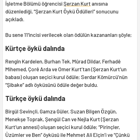
İşletme Bölümü öğrencisi
Şerzan Kurt
anısına
düzenlediği, “Şerzan Kurt Öykü Ödülleri” sonucunu
açıkladı.
Bu sene 11'incisi verilecek olan ödülün kazananları şöyle;
Kürtçe öykü dalında
Rengîn Kardelen, Burhan Tek, Mûrad Dildar, Ferhadê
Mihemed, Çorê Arda ve Omer Kurt’tan (Şerzan Kurt'un
babası) oluşan seçici kurul ödüle; Serdar Kömürcü’nün
“Şibake” adlı öyküsünü ödüle değer buldu.
Türkçe öykü dalında
Birgül Sevinçli, Gamza Güler, Suzan Bilgen Özgün,
Menekşe Toprak, Şengül Can ve Nejla Kurt (Şerzan
Kurt'un annesi) oluşan seçici kurul ödüle; “Pirinçler,
Üzümler ve Ben” öyküsü ile Mehmet Ali Elçin’i ve “Çünkü