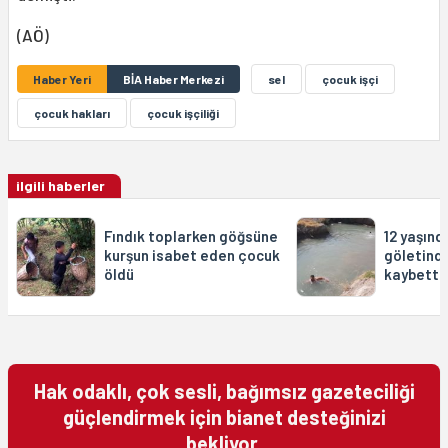
(AÖ)
Haber Yeri
BİA Haber Merkezi
sel
çocuk işçi
çocuk hakları
çocuk işçiliği
ilgili haberler
Fındık toplarken göğsüne
12 yaşın
kurşun isabet eden çocuk
göletinde
öldü
kaybetti
Hak odaklı, çok sesli, bağımsız gazeteciliği
güçlendirmek için bianet desteğinizi
bekliyor.