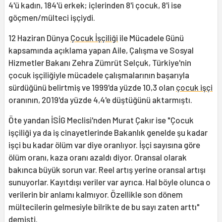
4'ü kadın, 184'ü erkek; içlerinden 8'i çocuk, 8'i ise
göçmen/mülteci işçiydi.
12 Haziran Dünya
Çocuk İşçiliği
ile Mücadele Günü
kapsamında açıklama yapan Aile, Çalışma ve Sosyal
Hizmetler Bakanı Zehra Zümrüt Selçuk, Türkiye'nin
çocuk işçiliğiyle mücadele çalışmalarının başarıyla
sürdüğünü belirtmiş ve 1999'da yüzde 10,3 olan
çocuk işçi
oranının, 2019'da yüzde 4,4'e düştüğünü aktarmıştı.
Öte yandan İSİG Meclisi'nden Murat Çakır ise "Çocuk
işçiliği ya da iş cinayetlerinde Bakanlık genelde şu kadar
işçi bu kadar ölüm var diye oranlıyor. İşçi sayısına göre
ölüm oranı, kaza oranı azaldı diyor. Oransal olarak
bakınca büyük sorun var. Reel artış yerine oransal artışı
sunuyorlar. Kayıtdışı veriler var ayrıca. Hal böyle olunca o
verilerin bir anlamı kalmıyor. Özellikle son dönem
mültecilerin gelmesiyle bilrikte de bu sayı zaten arttı"
demişti.