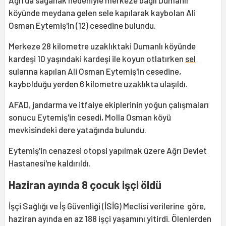
Ağrı'da sağanak nedeniyle merkeze bağlı Dumanlı
köyünde meydana gelen sele kapılarak kaybolan Ali
Osman Eytemiş'in (12) cesedine bulundu.
Merkeze 28 kilometre uzaklıktaki Dumanlı köyünde
kardeşi 10 yaşındaki kardeşi ile koyun otlatırken
sel
sularına kapılan Ali Osman Eytemiş'in cesedine,
kaybolduğu yerden 6 kilometre uzaklıkta ulaşıldı.
AFAD, jandarma ve itfaiye ekiplerinin yoğun çalışmaları
sonucu Eytemiş'in cesedi, Molla Osman köyü
mevkisindeki dere yatağında bulundu.
Eytemiş'in cenazesi otopsi yapılmak üzere Ağrı Devlet
Hastanesi'ne kaldırıldı.
Haziran ayında 8 çocuk işçi öldü
İşçi Sağlığı ve İş Güvenliği (İSİG) Meclisi verilerine göre,
haziran ayında en az 188 işçi yaşamını yitirdi. Ölenlerden