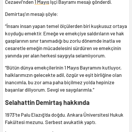
Cezaevi’nden
1 Mayıs
İşçi Bayramı mesajı gönderdi.
Demirtaş’ın mesajı şöyle:
“İnsanı insan yapan temel ölçülerden biri kuşkusuz ortaya
koyduğu emektir. Emeğe ve emekçiye saldırıların ve hak
gasplarının sınır tanımadığı bu zorlu dönemde inatla ve
cesaretle emeğin mücadelesini sürdüren ve emekçinin
yanında yer alan herkesi saygıyla selamlıyorum.
“Bütün dünya emekçilerinin 1 Mayıs Bayramını kutluyor,
halklarımızın gelecekte adil, özgür ve eşit birliğine olan
inancımla, bu zor ama paha biçilmez yolda hepinize
başarılar diliyorum. Sevgi ve saygılarımla.”
Selahattin Demirtaş hakkında
1973'te Palu Elazığ'da doğdu. Ankara Üniversitesi Hukuk
Fakültesi mezunu. Serbest avukatlık yaptı.