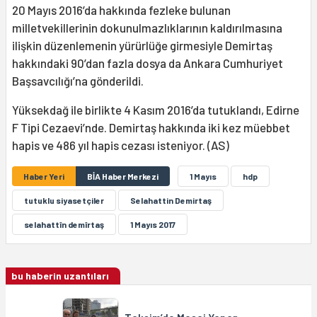
20 Mayıs 2016’da hakkında fezleke bulunan
milletvekillerinin dokunulmazlıklarının kaldırılmasına
ilişkin düzenlemenin yürürlüğe girmesiyle Demirtaş
hakkındaki 90’dan fazla dosya da Ankara Cumhuriyet
Başsavcılığı’na gönderildi.
Yüksekdağ ile birlikte 4 Kasım 2016’da tutuklandı, Edirne
F Tipi Cezaevi’nde. Demirtaş hakkında iki kez müebbet
hapis ve 486 yıl hapis cezası isteniyor. (AS)
Haber Yeri
BİA Haber Merkezi
1 Mayıs
hdp
tutuklu siyasetçiler
Selahattin Demirtaş
selahattîn demîrtaş
1 Mayıs 2017
bu haberin uzantıları