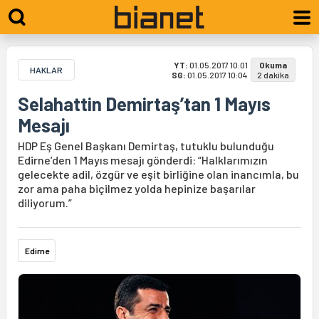
YT:
01.05.2017 10:01
Okuma
HAKLAR
SG:
01.05.2017 10:04
2 dakika
Selahattin Demirtaş’tan 1 Mayıs
Mesajı
HDP Eş Genel Başkanı Demirtaş, tutuklu bulunduğu
Edirne’den 1 Mayıs mesajı gönderdi: “Halklarımızın
gelecekte adil, özgür ve eşit birliğine olan inancımla, bu
zor ama paha biçilmez yolda hepinize başarılar
diliyorum.”
Edirne