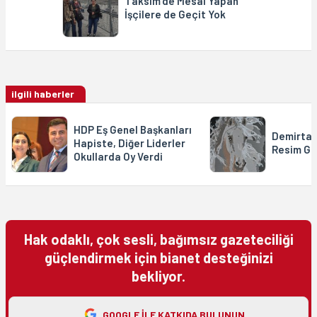
Taksim’de Mesai Yapan
İşçilere de Geçit Yok
ilgili haberler
HDP Eş Genel Başkanları
Demirtaş
Hapiste, Diğer Liderler
Resim Gö
Okullarda Oy Verdi
Hak odaklı, çok sesli, bağımsız gazeteciliği
güçlendirmek için bianet desteğinizi
bekliyor.
GOOGLE ILE KATKIDA BULUNUN