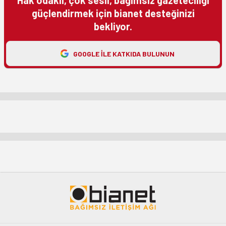
Hak odaklı, çok sesli, bağımsız gazeteciliği
güçlendirmek için bianet desteğinizi
bekliyor.
GOOGLE ILE KATKIDA BULUNUN