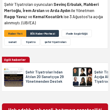
Şehir Tiyatroları oyuncuları
Sevinç Erbulak,
Mahberi
Mertoğlu, İrem Arslan
ve
Arda Aydın
ile Yönetmen
Ragıp Yavu
z ve
Kemal Kocatürk
ise 3 Ağustos’ta açığa
alınmıştı. (UB/EA)
Haber Yeri
BİA Haber Merkezi
ifade özgürlüğü
sanat
tiyatro
şehir tiyatroları
ilgili haberler
Şehir Tiyatroları'ndan
Şehir Tiy
Atılan 20 Sanatçıya 29
Açığa Alı
Yönetmenden Destek
Tiyatroc