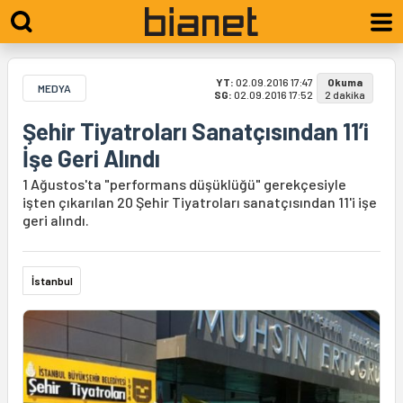
YT:
02.09.2016 17:47
Okuma
MEDYA
SG:
02.09.2016 17:52
2 dakika
Şehir Tiyatroları Sanatçısından 11’i
İşe Geri Alındı
1 Ağustos'ta "performans düşüklüğü" gerekçesiyle
işten çıkarılan 20 Şehir Tiyatroları sanatçısından 11'i işe
geri alındı.
İstanbul