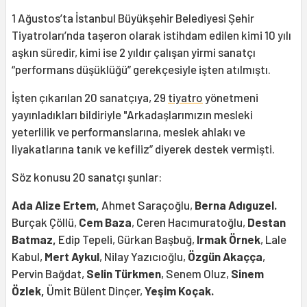
1 Ağustos’ta İstanbul Büyükşehir Belediyesi Şehir
Tiyatroları’nda taşeron olarak istihdam edilen kimi 10 yılı
aşkın süredir, kimi ise 2 yıldır çalışan yirmi sanatçı
“performans düşüklüğü” gerekçesiyle işten atılmıştı.
İşten çıkarılan 20 sanatçıya, 29
tiyatro
yönetmeni
yayınladıkları bildiriyle "Arkadaşlarımızın mesleki
yeterlilik ve performanslarına, meslek ahlakı ve
liyakatlarına tanık ve kefiliz” diyerek destek vermişti.
Söz konusu 20 sanatçı şunlar:
Ada Alize Ertem,
Ahmet Saraçoğlu,
Berna Adıguzel.
Burçak Çöllü,
Cem Baza
, Ceren Hacımuratoğlu,
Destan
Batmaz,
Edip Tepeli, Gürkan Başbuğ,
Irmak Örnek
, Lale
Kabul,
Mert Aykul
, Nilay Yazıcıoğlu,
Özgün Akaçça
,
Pervin Bağdat,
Selin Türkmen
, Senem Oluz,
Sinem
Özlek,
Ümit Bülent Dinçer,
Yeşim Koçak.