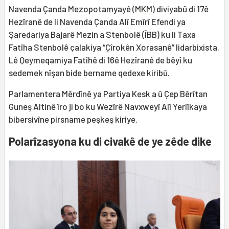
Navenda Çanda Mezopotamyayê (
MKM
) diviyabû di 17ê
Hezîranê de li Navenda Çanda Alî Emîrî Efendi ya
Şaredariya Bajarê Mezin a Stenbolê (ÎBB) ku li Taxa
Fatîha Stenbolê çalakiya “Çîrokên Xorasanê” lidarbixista.
Lê Qeymeqamiya Fatîhê di 16ê Hezîranê de bêyî ku
sedemek nîşan bide bername qedexe kiribû.
Parlamentera Mêrdînê ya Partiya Kesk a û Çep Bêrîtan
Guneş Altinê îro ji bo ku Wezîrê Navxweyî Alî Yerlîkaya
bibersivîne pirsname peşkeş kiriye.
Polarîzasyona ku di civakê de ye zêde dike