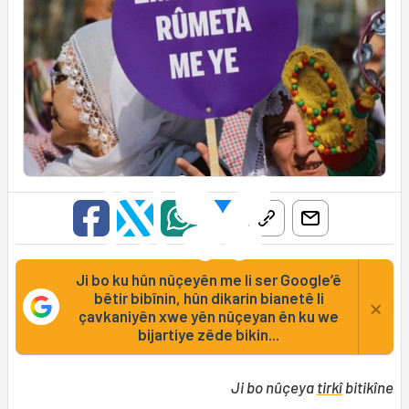
Ji bo ku hûn nûçeyên me li ser Google’ê
bêtir bibînin, hûn dikarin bianetê li
×
çavkaniyên xwe yên nûçeyan ên ku we
bijartiye zêde bikin...
Ji bo nûçeya
tirkî
bitikîne