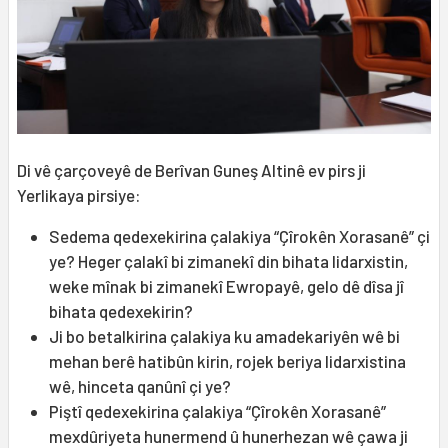
Di vê çarçoveyê de Berîvan Guneş Altinê ev pirs ji
Yerlikaya pirsiye:
Sedema qedexekirina çalakiya “Çîrokên Xorasanê” çi
ye? Heger çalakî bi zimanekî din bihata lidarxistin,
weke mînak bi zimanekî Ewropayê, gelo dê dîsa jî
bihata qedexekirin?
Ji bo betalkirina çalakiya ku amadekariyên wê bi
mehan berê hatibûn kirin, rojek beriya lidarxistina
wê, hinceta qanûnî çi ye?
Piştî qedexekirina çalakiya “Çîrokên Xorasanê”
mexdûriyeta hunermend û hunerhezan wê çawa ji