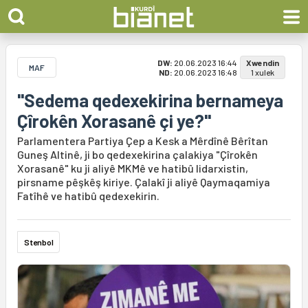
DW:
20.06.2023 16:44
Xwendin
MAF
ND:
20.06.2023 16:48
1 xulek
"Sedema qedexekirina bernameya
Çîrokên Xorasanê çi ye?"
Parlamentera Partiya Çep a Kesk a Mêrdînê Bêrîtan
Guneş Altinê, ji bo qedexekirina çalakiya "Çîrokên
Xorasanê" ku ji aliyê MKMê ve hatibû lidarxistin,
pirsname pêşkêş kiriye. Çalakî ji aliyê Qaymaqamiya
Fatîhê ve hatibû qedexekirin.
Stenbol