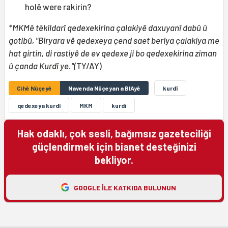
holê were rakirin?
*MKMê têkildarî qedexekirina çalakiyê daxuyanî dabû û
gotibû, "Biryara vê qedexeya çend saet beriya çalakiya me
hat girtin, di rastiyê de ev qedexe ji bo qedexekirina ziman
û çanda
Kurdî
ye."(
TY/AY)
Cihê Nûçeyê
Navenda Nûçeyan a BIAyê
kurdî
qedexeya kurdî
MKM
kurdi
Hak odaklı, çok sesli, bağımsız gazeteciliği
güçlendirmek için bianet desteğinizi
bekliyor.
GOOGLE ILE KATKIDA BULUNUN