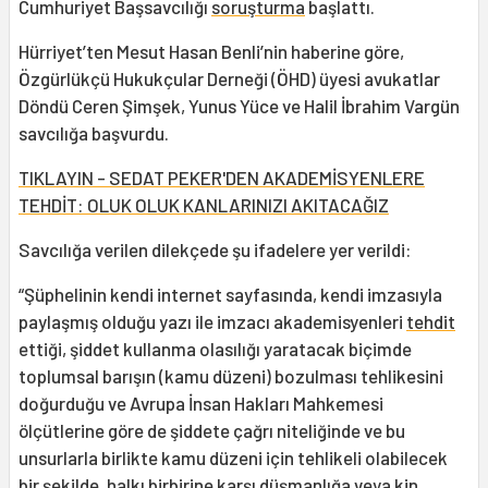
Cumhuriyet Başsavcılığı
soruşturma
başlattı.
Hürriyet’ten Mesut Hasan Benli’nin haberine göre,
Özgürlükçü Hukukçular Derneği (ÖHD) üyesi avukatlar
Döndü Ceren Şimşek, Yunus Yüce ve Halil İbrahim Vargün
savcılığa başvurdu.
TIKLAYIN - SEDAT PEKER'DEN AKADEMİSYENLERE
TEHDİT: OLUK OLUK KANLARINIZI AKITACAĞIZ
Savcılığa verilen dilekçede şu ifadelere yer verildi:
“Şüphelinin kendi internet sayfasında, kendi imzasıyla
paylaşmış olduğu yazı ile imzacı akademisyenleri
tehdit
ettiği, şiddet kullanma olasılığı yaratacak biçimde
toplumsal barışın (kamu düzeni) bozulması tehlikesini
doğurduğu ve Avrupa İnsan Hakları Mahkemesi
ölçütlerine göre de şiddete çağrı niteliğinde ve bu
unsurlarla birlikte kamu düzeni için tehlikeli olabilecek
bir şekilde, halkı birbirine karşı düşmanlığa veya kin