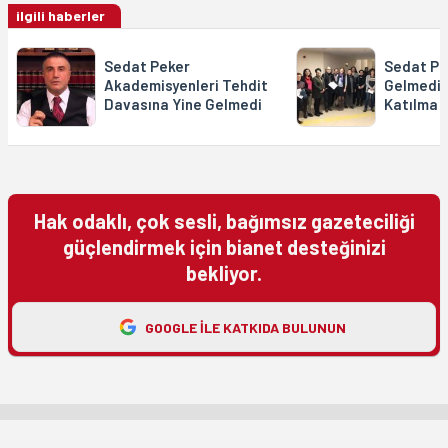
ilgili haberler
Sedat Peker
Sedat Pe
Akademisyenleri Tehdit
Gelmedi,
Davasına Yine Gelmedi
Katılma 
Hak odaklı, çok sesli, bağımsız gazeteciliği
güçlendirmek için bianet desteğinizi
bekliyor.
GOOGLE ILE KATKIDA BULUNUN