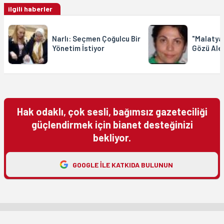
ilgili haberler
Narlı: Seçmen Çoğulcu Bir
"Malatya'
Yönetim İstiyor
Gözü Alev
Hak odaklı, çok sesli, bağımsız gazeteciliği
güçlendirmek için bianet desteğinizi
bekliyor.
GOOGLE ILE KATKIDA BULUNUN