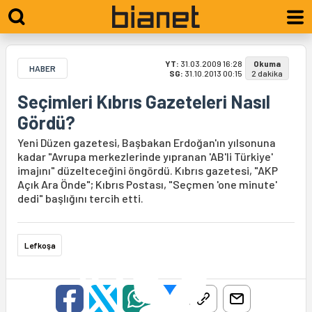
YT:
31.03.2009 16:28
Okuma
HABER
SG:
31.10.2013 00:15
2 dakika
Seçimleri Kıbrıs Gazeteleri Nasıl
Gördü?
Yeni Düzen gazetesi, Başbakan Erdoğan'ın yılsonuna
kadar "Avrupa merkezlerinde yıpranan 'AB'li Türkiye'
imajını" düzelteceğini öngördü. Kıbrıs gazetesi, "AKP
Açık Ara Önde"; Kıbrıs Postası, "Seçmen 'one minute'
dedi" başlığını tercih etti.
Lefkoşa