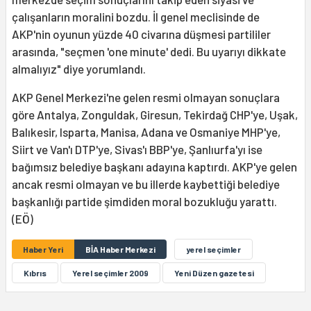
çalışanların moralini bozdu. İl genel meclisinde de
AKP'nin oyunun yüzde 40 civarına düşmesi partililer
arasında, "seçmen 'one minute' dedi. Bu uyarıyı dikkate
almalıyız" diye yorumlandı.
AKP Genel Merkezi'ne gelen resmi olmayan sonuçlara
göre Antalya, Zonguldak, Giresun, Tekirdağ CHP'ye, Uşak,
Balıkesir, Isparta, Manisa, Adana ve Osmaniye MHP'ye,
Siirt ve Van'ı DTP'ye, Sivas'ı BBP'ye, Şanlıurfa'yı ise
bağımsız belediye başkanı adayına kaptırdı. AKP'ye gelen
ancak resmi olmayan ve bu illerde kaybettiği belediye
başkanlığı partide şimdiden moral bozukluğu yarattı.
(EÖ)
Haber Yeri
BİA Haber Merkezi
yerel seçimler
Kıbrıs
Yerel seçimler 2009
Yeni Düzen gazetesi