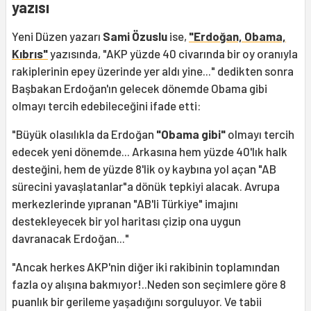
yazısı
Yeni Düzen yazarı
Sami Özuslu
ise,
"Erdoğan, Obama,
Kıbrıs"
yazısında, "AKP yüzde 40 civarında bir oy oranıyla
rakiplerinin epey üzerinde yer aldı yine..." dedikten sonra
Başbakan Erdoğan'ın gelecek dönemde Obama gibi
olmayı tercih edebileceğini ifade etti:
"Büyük olasılıkla da Erdoğan
"Obama gibi"
olmayı tercih
edecek yeni dönemde... Arkasına hem yüzde 40'lık halk
desteğini, hem de yüzde 8'lik oy kaybına yol açan "AB
sürecini yavaşlatanlar"a dönük tepkiyi alacak. Avrupa
merkezlerinde yıpranan "AB'li Türkiye" imajını
destekleyecek bir yol haritası çizip ona uygun
davranacak Erdoğan..."
"Ancak herkes AKP'nin diğer iki rakibinin toplamından
fazla oy alışına bakmıyor!..Neden son seçimlere göre 8
puanlık bir gerileme yaşadığını sorguluyor. Ve tabii