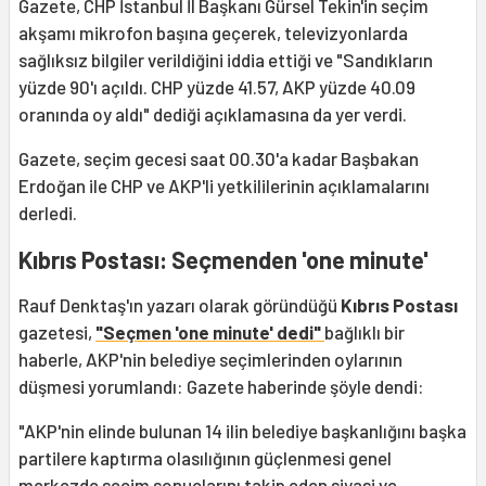
Gazete, CHP İstanbul İl Başkanı Gürsel Tekin'in seçim
akşamı mikrofon başına geçerek, televizyonlarda
sağlıksız bilgiler verildiğini iddia ettiği ve "Sandıkların
yüzde 90'ı açıldı. CHP yüzde 41.57, AKP yüzde 40.09
oranında oy aldı" dediği açıklamasına da yer verdi.
Gazete, seçim gecesi saat 00.30'a kadar Başbakan
Erdoğan ile CHP ve AKP'li yetkililerinin açıklamalarını
derledi.
Kıbrıs Postası: Seçmenden 'one minute'
Rauf Denktaş'ın yazarı olarak göründüğü
Kıbrıs Postası
gazetesi,
"Seçmen 'one minute' dedi"
bağlıklı bir
haberle, AKP'nin belediye seçimlerinden oylarının
düşmesi yorumlandı: Gazete haberinde şöyle dendi:
"AKP'nin elinde bulunan 14 ilin belediye başkanlığını başka
partilere kaptırma olasılığının güçlenmesi genel
merkezde seçim sonuçlarını takip eden siyasi ve