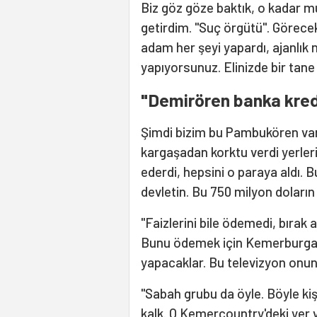
Biz göz göze baktık, o kadar m
getirdim. "Suç örgütü". Görecek
adam her şeyi yapardı, ajanlık ne
yapıyorsunuz. Elinizde bir tane 
"Demirören banka kred
Şimdi bizim bu Pambukören var 
kargaşadan korktu verdi yerleri
ederdi, hepsini o paraya aldı. 
devletin. Bu 750 milyon doların
"Faizlerini bile ödemedi, bırak a
Bunu ödemek için Kemerburgaz'd
yapacaklar. Bu televizyon onun 
"Sabah grubu da öyle. Böyle kiş
kalk. O Kemercountry'deki yer v