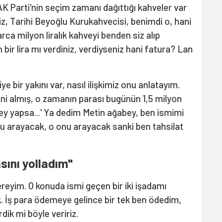
AK Parti'nin seçim zamanı dağıttığı kahveler var
iz, Tarihi Beyoğlu Kurukahvecisi, benimdi o, hani
rca milyon liralık kahveyi benden siz alıp
bir lira mı verdiniz, verdiyseniz hani fatura? Lan
 bir yakını var, nasıl ilişkimiz onu anlatayım.
ini almış, o zamanın parası bugünün 1,5 milyon
 şey yapsa...' Ya dedim Metin ağabey, ben ismimi
u arayacak, o onu arayacak sanki ben tahsilat
asını yolladım"
eyim. O konuda ismi geçen bir iki işadamı
k. İş para ödemeye gelince bir tek ben ödedim,
dik mi böyle veririz.