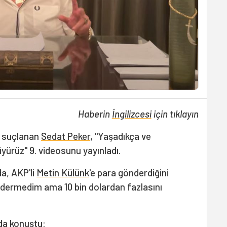
Haberin
İngilizcesi
için tıklayın
le suçlanan
Sedat Peker
, "Yaşadıkça ve
üyürüz" 9. videosunu yayınladı.
a, AKP'li
Metin Külünk
'e para gönderdiğini
öndermedim ama 10 bin dolardan fazlasını
da konuştu: