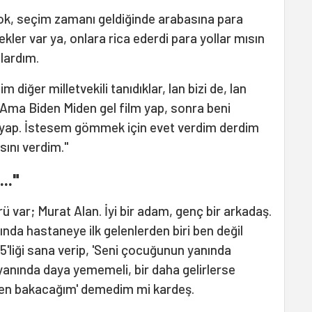
yok, seçim zamanı geldiğinde arabasına para
kler var ya, onlara rica ederdi para yollar mısın
llardım.
 diğer milletvekili tanıdıklar, lan bizi de, lan
Ama Biden Miden gel film yap, sonra beni
 yap. İstesem gömmek için evet verdim derdim
sını verdim."
.."
rü var; Murat Alan. İyi bir adam, genç bir arkadaş.
nda hastaneye ilk gelenlerden biri ben değil
'liği sana verip, 'Seni çocuğunun yanında
anında daya yememeli, bir daha gelirlerse
ben bakacağım' demedim mi kardeş.