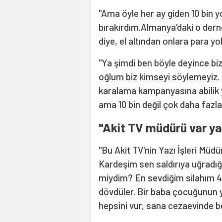
"Ama öyle her ay giden 10 bin 
bırakırdım.Almanya'daki o derne
diye, el altından onlara para yo
"Ya şimdi ben böyle deyince bizim
oğlum biz kimseyi söylemeyiz. 
karalama kampanyasına abilik
ama 10 bin değil çok daha fazla
"Akit TV müdürü var ya.
"Bu Akit TV'nin Yazı İşleri Müdü
Kardeşim sen saldırıya uğradığı
miydim? En sevdiğim silahım 45
dövdüler. Bir baba çocuğunun y
hepsini vur, sana cezaevinde 