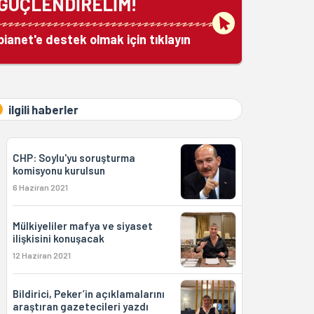
GÜÇLENDİRELİM!
bianet'e destek olmak için tıklayın
ilgili haberler
CHP: Soylu'yu soruşturma
komisyonu kurulsun
6 Haziran 2021
Mülkiyeliler mafya ve siyaset
ilişkisini konuşacak
12 Haziran 2021
Bildirici, Peker’in açıklamalarını
araştıran gazetecileri yazdı