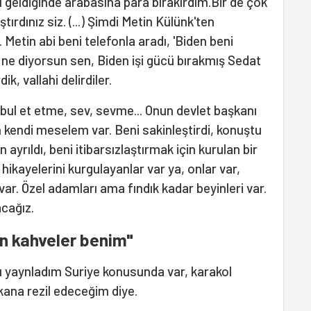
 geldiğinde arabasına para bırakırdım.Bir de çok
ştırdınız siz. (...) Şimdi Metin Külünk'ten
etin abi beni telefonla aradı, 'Biden beni
i ne diyorsun sen, Biden işi gücü bırakmış Sedat
ik, vallahi delirdiler.
bul et etme, sev, sevme... Onun devlet başkanı
 kendi meselem var. Beni sakinleştirdi, konuştu
yrıldı, beni itibarsızlaştırmak için kurulan bir
hikayelerini kurgulayanlar var ya, onlar var,
var. Özel adamları ama fındık kadar beyinleri var.
cağız.
n kahveler benim"
u yaynladım Suriye konusunda var, karakol
kana rezil edeceğim diye.