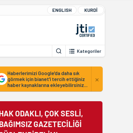
ENGLISH
KURDÎ
Kategoriler
Haberlerimizi Google'da daha sık
×
görmek için bianet'i tercih ettiğiniz
haber kaynaklarına ekleyebilirsiniz...
HAK ODAKLI, ÇOK SESLİ,
BAĞIMSIZ GAZETECİLİĞİ