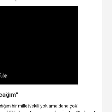
acağım"
adığım bir milletvekili yok ama daha çok