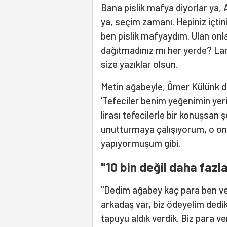
Bana pislik mafya diyorlar ya, 
ya, seçim zamanı. Hepiniz içtin
ben pislik mafyaydım. Ulan onla
dağıtmadınız mı her yerde? Lan 
size yazıklar olsun.
Metin ağabeyle, Ömer Külünk diye
'Tefeciler benim yeğenimin yer
lirası tefecilerle bir konuşsan
unutturmaya çalışıyorum, o on
yapıyormuşum gibi.
"10 bin değil daha fazl
"Dedim ağabey kaç para ben ver
arkadaş var, biz ödeyelim dedi
tapuyu aldık verdik. Biz para ver