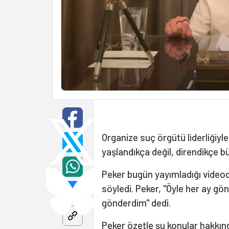
Organize suç örgütü liderliğiy
yaşlandıkça değil, direndikçe b
Peker bugün yayımladığı videod
söyledi. Peker, "Öyle her ay g
gönderdim" dedi.
Peker özetle şu konular hakkın