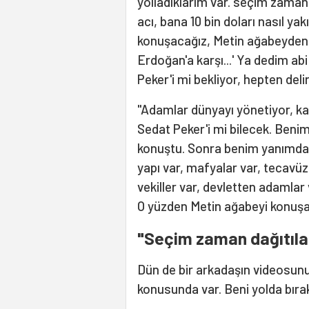
yolladıklarım var. seçim zamanı
acı, bana 10 bin doları nasıl yakı
konuşacağız, Metin ağabeyden. M
Erdoğan'a karşı...' Ya dedim ab
Peker'i mi bekliyor, hepten delird
"Adamlar dünyayı yönetiyor, ka
Sedat Peker'i mi bilecek. Benim
konuştu. Sonra benim yanımdan a
yapı var, mafyalar var, tecavüz 
vekiller var, devletten adamlar 
O yüzden Metin ağabeyi konuşa
"Seçim zaman dağıtıla
Dün de bir arkadaşın videosun
konusunda var. Beni yolda bıra