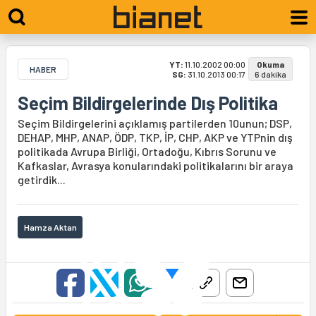
YT:
11.10.2002 00:00
Okuma
HABER
SG:
31.10.2013 00:17
6 dakika
Seçim Bildirgelerinde Dış Politika
Seçim Bildirgelerini açıklamış partilerden 10unun; DSP,
DEHAP, MHP, ANAP, ÖDP, TKP, İP, CHP, AKP ve YTPnin dış
politikada Avrupa Birliği, Ortadoğu, Kıbrıs Sorunu ve
Kafkaslar, Avrasya konularındaki politikalarını bir araya
getirdik...
Hamza Aktan