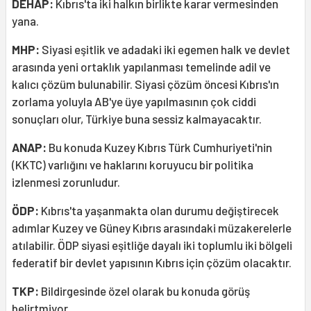
DEHAP:
Kıbrıs'ta iki halkın birlikte karar vermesinden
yana.
MHP:
Siyasi eşitlik ve adadaki iki egemen halk ve devlet
arasında yeni ortaklık yapılanması temelinde adil ve
kalıcı çözüm bulunabilir. Siyasi çözüm öncesi Kıbrıs'ın
zorlama yoluyla AB'ye üye yapılmasının çok ciddi
sonuçları olur, Türkiye buna sessiz kalmayacaktır.
ANAP:
Bu konuda Kuzey Kıbrıs Türk Cumhuriyeti'nin
(KKTC) varlığını ve haklarını koruyucu bir politika
izlenmesi zorunludur.
ÖDP:
Kıbrıs'ta yaşanmakta olan durumu değiştirecek
adımlar Kuzey ve Güney Kıbrıs arasındaki müzakerelerle
atılabilir. ÖDP siyasi eşitliğe dayalı iki toplumlu iki bölgeli
federatif bir devlet yapısının Kıbrıs için çözüm olacaktır.
TKP:
Bildirgesinde özel olarak bu konuda görüş
belirtmiyor.