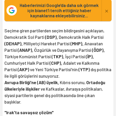
Haberlerimizi Google'da daha sık görmek
×
için bianet'i tercih ettiğiniz haber
kaynaklarına ekleyebilirsiniz...
Seçime giren partilerden seçim bildirgesini açıklayan,
Demokratik Sol Parti
(DSP),
Demokratik Halk Partisi
(DEHAP),
Milliyetçi Hareket Partisi
(MHP),
Anavatan
Partisi
(ANAP),
Özgürlük ve Dayanışma Partisi
(ÖDP),
Türkiye Komünist Partisi
(TKP),
İşçi Partisi
(İP),
Cumhuriyet Halk Partisi
(CHP),
Adalet ve Kalkınma
Partisi
(AKP)
ve Yeni Türkiye Partisi'nin
(YTP)
dış politika
ile ilgili görüşlerini sunuyoruz.
Avrupa Birliği'ne (AB) üyelik,
Kıbrıs sorunu,
Ortadoğu
ülkeleriyle ilişkiler
ve Kafkaslar, Avrasya politikaları,
siyasi partilerin genel dış politikasında öne çıkan
başlıklar.
"Irak'ta savaşsız çözüm"