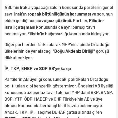
ABD'nin Irak'a yapacağı saldırı konusunda partilerin genel
tavrı
Irak'ın toprak bütünlüğünün korunması
ve sorunun
elden geldiğince
savaşsız çözümü.
Partiler,
Filistin-
İsrail çatışması
konusunda da aynı barışçı tavrı
benimsiyor, Filistin'in bağımsızlığı konusunda birleşiyor.
Diğer partilerden farklı olarak MHP'nin, içinde Ortadoğu
ülkelerinin de yer alacağı
"Doğu Akdeniz Birliği"
görüşü
dikkat çekiyor.
İP, TKP, EMEP ve SDP AB'ye karşı
Partilerin AB üyeliği konusundaki politikaları Ortadoğu
politikaları gibi benzerlik göstermiyor. Önceleri AB üyeliği
konusunda uzlaşmaz tavır takınan MHP dahil AKP, ANAP,
DSP, YTP, ÖDP, HADEP ve CHP Türkiye'nin AB'ye üye
olması konusunda herhangi bir itirazda bulunmuyor.
Ancak,
TKP, İP,
, seçime DEHAP çatısı altında giren