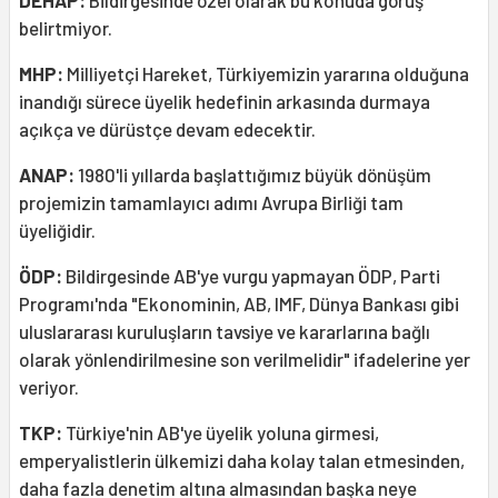
DEHAP:
Bildirgesinde özel olarak bu konuda görüş
belirtmiyor.
MHP:
Milliyetçi Hareket, Türkiyemizin yararına olduğuna
inandığı sürece üyelik hedefinin arkasında durmaya
açıkça ve dürüstçe devam edecektir.
ANAP:
1980'li yıllarda başlattığımız büyük dönüşüm
projemizin tamamlayıcı adımı Avrupa Birliği tam
üyeliğidir.
ÖDP:
Bildirgesinde AB'ye vurgu yapmayan ÖDP, Parti
Programı'nda "Ekonominin, AB, IMF, Dünya Bankası gibi
uluslararası kuruluşların tavsiye ve kararlarına bağlı
olarak yönlendirilmesine son verilmelidir" ifadelerine yer
veriyor.
TKP:
Türkiye'nin AB'ye üyelik yoluna girmesi,
emperyalistlerin ülkemizi daha kolay talan etmesinden,
daha fazla denetim altına almasından başka neye