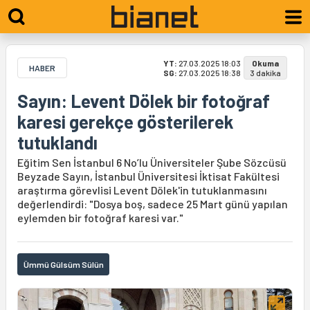
YT:
27.03.2025 18:03
Okuma
HABER
SG:
27.03.2025 18:38
3 dakika
Sayın: Levent Dölek bir fotoğraf
karesi gerekçe gösterilerek
tutuklandı
Eğitim Sen İstanbul 6 No’lu Üniversiteler Şube Sözcüsü
Beyzade Sayın, İstanbul Üniversitesi İktisat Fakültesi
araştırma görevlisi Levent Dölek'in tutuklanmasını
değerlendirdi: "Dosya boş, sadece 25 Mart günü yapılan
eylemden bir fotoğraf karesi var."
Ümmü Gülsüm Sülün