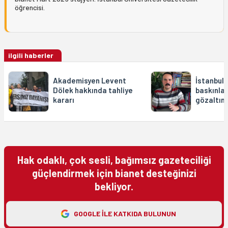
öğrencisi.
ilgili haberler
Akademisyen Levent
İstanbul 
Dölek hakkında tahliye
baskınları
kararı
gözaltın
Hak odaklı, çok sesli, bağımsız gazeteciliği
güçlendirmek için bianet desteğinizi
bekliyor.
GOOGLE ILE KATKIDA BULUNUN