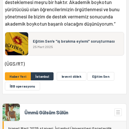
desteklemesi meşru bir haktır. Akademik boykotun
yürütücüsü olan öğrencilerimizin örgütlenmesi ve bunu
yönetmesi ile bizim de destek vermemiz sonucunda
akademik boykotun başarılı olacağını düşünüyorum.”
Eğitim Sen'e "iş bırakma eylemi" soruşturması
25 Mart 2025
(ÜGS/RT)
Haber Yeri
İstanbul
levent dölek
Eğitim Sen
İBB operasyonu
Ümmü Gülsüm Sülün
bianet Mart 2025 stajyeri. İstanbul Üniversitesi Gazetecilik