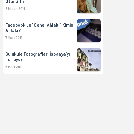
Otur Sıfır!
8 Nisan 2011
Facebook'un "Genel Ahlakı" Kimin
Ahlakı?
7 Mart 2011
Sulukule Fotoğrafları İspanya'yı
Turluyor
5 Mart 2011