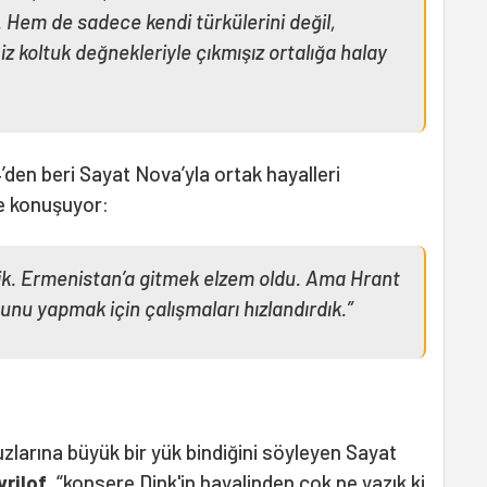
r. Hem de sadece kendi türkülerini değil,
 Biz koltuk değnekleriyle çıkmışız ortalığa halay
4’den beri Sayat Nova’yla ortak hayalleri
e konuşuyor:
ik. Ermenistan’a gitmek elzem oldu. Ama Hrant
nu yapmak için çalışmaları hızlandırdık.”
larına büyük bir yük bindiğini söyleyen Sayat
rilof
, “konsere Dink'in hayalinden çok ne yazık ki