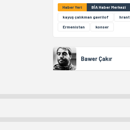
Haber Yeri
BİA Haber Merkezi
kayuş çalıkman gavrilof
hrant
Ermenistan
konser
Bawer Çakır