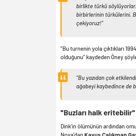
birlikte türkü söylüyorla
birbirlerinin türkülerini.
çekiyoruz!”
“Bu turnenin yola çıktıkları 199
olduğunu” kaydeden Öney şöyl
“Bu yazıdan çok etkilend
ağabeyi kaybedince de bu
"Buzları halk eritebilir"
Dink’in ölümünün ardından omuz
Nova’dan
Kayuş Çalıkman Gav