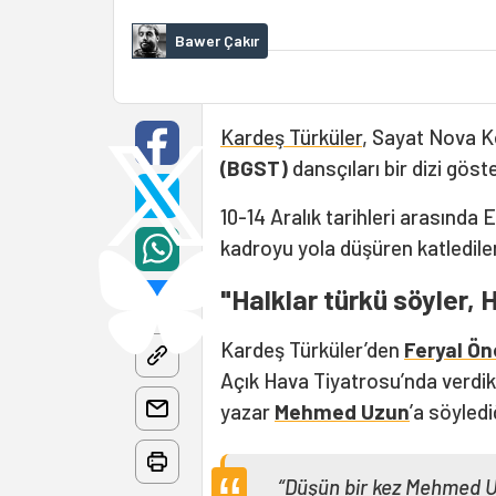
Bawer Çakır
Kardeş Türküler
, Sayat Nova K
(BGST)
dansçıları bir dizi gös
10-14 Aralık tarihleri arasında 
kadroyu yola düşüren katledil
"Halklar türkü söyler, 
Kardeş Türküler’den
Feryal Ön
Açık Hava Tiyatrosu’nda verdikl
yazar
Mehmed Uzun
’a söyledi
“Düşün bir kez Mehmed Uz