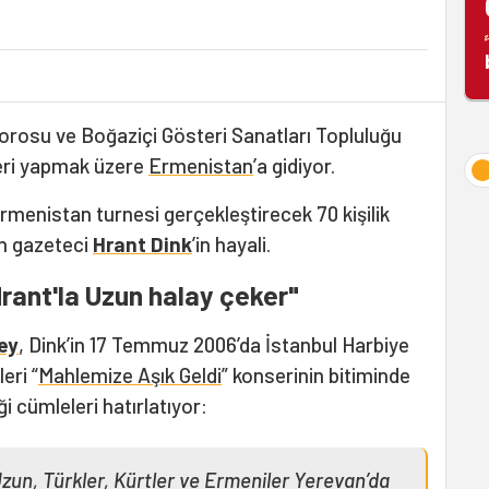
orosu ve Boğaziçi Gösteri Sanatları Topluluğu
teri yapmak üzere
Ermenistan
’a gidiyor.
Ermenistan turnesi gerçekleştirecek 70 kişilik
en gazeteci
Hrant Dink
’in hayali.
Hrant'la Uzun halay çeker"
ey
, Dink’in 17 Temmuz 2006’da İstanbul Harbiye
eri “
Mahlemize Aşık Geldi
” konserinin bitiminde
ği cümleleri hatırlatıyor:
un, Türkler, Kürtler ve Ermeniler Yerevan’da