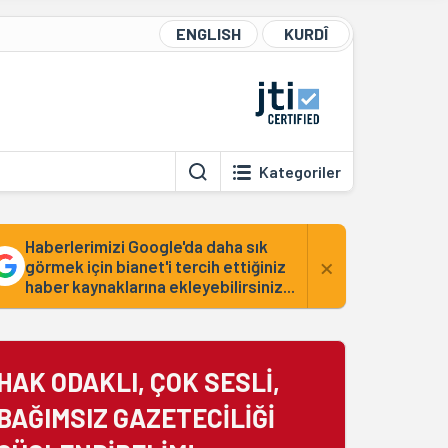
ENGLISH
KURDÎ
Kategoriler
Haberlerimizi Google'da daha sık
×
görmek için bianet'i tercih ettiğiniz
haber kaynaklarına ekleyebilirsiniz...
HAK ODAKLI, ÇOK SESLİ,
BAĞIMSIZ GAZETECİLİĞİ