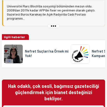
Université Marc Bloch’da sosyoloji bölümünden mezun oldu.
2009’dan 2011’e kadar AFP’de fixer ve çevirmen olarak çalıştı.
Gazeteci Burcu Karakaş ile Açık Radyo’da Cadı Postası
programını...
ilgili haberler
Nefret Suçları'na Örnek mi
Nefret Su
Yok!
Kampanya
Hak odaklı, çok sesli, bağımsız gazeteciliği
güçlendirmek için bianet desteğinizi
bekliyor.