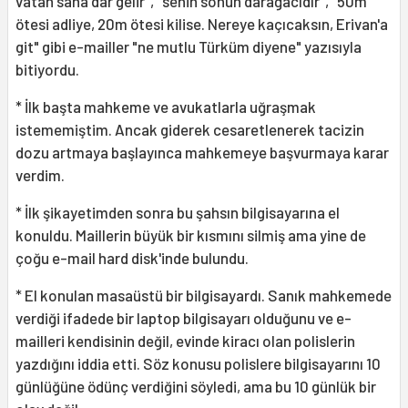
vatan sana dar gelir", "senin sonun darağacıdır", "50m
ötesi adliye, 20m ötesi kilise. Nereye kaçıcaksın, Erivan'a
git" gibi e-mailler "ne mutlu Türküm diyene" yazısıyla
bitiyordu.
* İlk başta mahkeme ve avukatlarla uğraşmak
istememiştim. Ancak giderek cesaretlenerek tacizin
dozu artmaya başlayınca mahkemeye başvurmaya karar
verdim.
* İlk şikayetimden sonra bu şahsın bilgisayarına el
konuldu. Maillerin büyük bir kısmını silmiş ama yine de
çoğu e-mail hard disk'inde bulundu.
* El konulan masaüstü bir bilgisayardı. Sanık mahkemede
verdiği ifadede bir laptop bilgisayarı olduğunu ve e-
mailleri kendisinin değil, evinde kiracı olan polislerin
yazdığını iddia etti. Söz konusu polislere bilgisayarını 10
günlüğüne ödünç verdiğini söyledi, ama bu 10 günlük bir