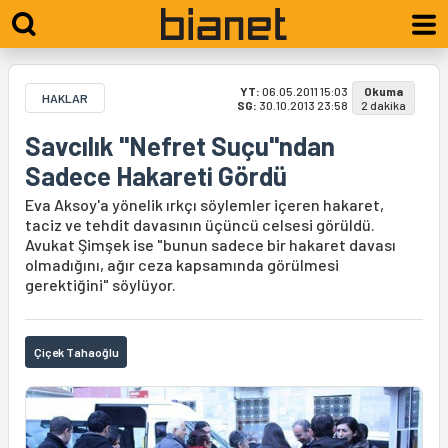
YT:
06.05.2011 15:03
Okuma
HAKLAR
SG:
30.10.2013 23:58
2 dakika
Savcılık "Nefret Suçu"ndan
Sadece Hakareti Gördü
Eva Aksoy'a yönelik ırkçı söylemler içeren hakaret,
taciz ve tehdit davasının üçüncü celsesi görüldü.
Avukat Şimşek ise "bunun sadece bir hakaret davası
olmadığını, ağır ceza kapsamında görülmesi
gerektiğini" söylüyor.
Çiçek Tahaoğlu