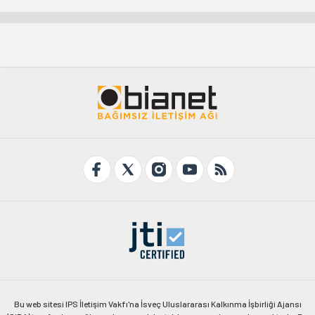
Bu web sitesi IPS İletişim Vakfı'na İsveç Uluslararası Kalkınma İşbirliği Ajansı