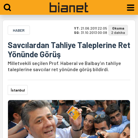
YT:
21.06.2011 22:05
Okuma
HABER
SG:
31.10.2013 00:08
2 dakika
Savcılardan Tahliye Taleplerine Ret
Yönünde Görüş
Milletvekili seçilen Prof. Haberal ve Balbay'ın tahliye
taleplerine savcılar ret yönünde görüş bildirdi.
İstanbul