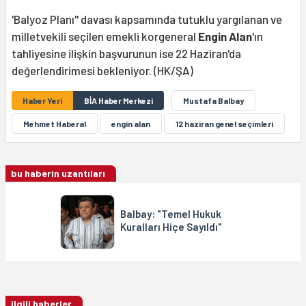
'Balyoz Planı'' davası kapsamında tutuklu yargılanan ve
milletvekili seçilen emekli korgeneral
Engin Alan
'ın
tahliyesine ilişkin başvurunun ise 22 Haziran'da
değerlendirimesi bekleniyor. (HK/ŞA)
Haber Yeri
BİA Haber Merkezi
Mustafa Balbay
Mehmet Haberal
engin alan
12 haziran genel seçimleri
bu haberin uzantıları
Balbay: "Temel Hukuk
Kuralları Hiçe Sayıldı"
ilgili haberler