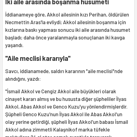
İki aile arasında boşanma husumeti
İddianameye göre, Akkol ailesinin kızı Perihan, öldürülen
Necmettin Aras'la evliydi; Akkol ailesinin boşanma için
kızlarına baskı yapması sonucu iki aile arasında husumet
başladı; daha önce yaralanmayla sonuçlanan iki kavga
yaşandı.
"Aile meclisi kararıyla"
Savcı, iddianamede, saldırı kararının "aile meclisi"nde
alındığını, yazdı:
"İsmail Akkol ve Cengiz Akkol aile büyükleri olarak
cinayet kararı almış ve bu hususta diğer şüpheliler İlyas
Akkol, Abas Akkol ve Genco Kuzu'yu yönlendirmişlerdir.
Şüpheli Genco Kuzu'nun İlyas Akkol ile Abas Akkol'un
olay yerine getirdiği, şüpheli İlyas Akkol'un babası İsmail
Akkol adına zimmetli Kalaşnikof marka tüfekle