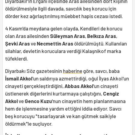
Diyarbakır'ın Ergani ilçesinde Aras ailesinden dört kişinin
öldürülmesiyle ilgili davada, savcılık beş korucu için
dörder kez ağırlaştırılmış müebbet hapis cezası istedi.
4 Kasım'da meydana gelen olayda, Kendileri de korucu
olan Aras ailesinden
Süleyman Aras
,
Belkıza Aras
,
Şevki Aras
ve
Necmettin Aras
öldürülmüştü. Kullanılan
silahlar, devletin koruculara verdiği Kalaşnikof marka
tüfeklerdi.
Diyarbakı Söz gazetesinin
haberine
göre, savcı, baba
İsmail Akkol
'un saldırıya azmettirdiği, oğul İlyas Akkol'un
cinayeti gerçekleştirdiğini,
Abbas Akkol
'un cinayeti
üstlenerek diğerlerini kurtarmaya çalıştığını,
Cengiz
Akkol
ve
Genco Kuzu
'nun cinayetin hem planlanmasına
hem de işlenmesine yardım ettiğini iddia ediyor. Savcı
beş korucuyu "tasarlayarak ve kan gütmek saikiyle
öldürmek"le suçluyor.