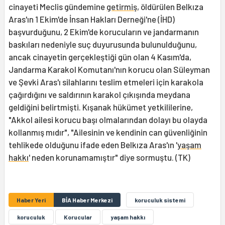
cinayeti Meclis gündemine
getirmiş
, öldürülen Belkıza
Aras'ın 1 Ekim'de İnsan Hakları Derneği'ne (İHD)
başvurduğunu, 2 Ekim'de korucuların ve jandarmanın
baskıları nedeniyle suç duyurusunda bulunulduğunu,
ancak cinayetin gerçekleştiği gün olan 4 Kasım'da,
Jandarma Karakol Komutanı'nın korucu olan Süleyman
ve Şevki Aras'ı silahlarını teslim etmeleri için karakola
çağırdığını ve saldırının karakol çıkışında meydana
geldiğini belirtmişti. Kışanak hükümet yetkililerine,
"Akkol ailesi korucu başı olmalarından dolayı bu olayda
kollanmış mıdır", "Ailesinin ve kendinin can güvenliğinin
tehlikede olduğunu ifade eden Belkıza Aras'ın '
yaşam
hakkı
' neden korunamamıştır" diye sormuştu. (TK)
Haber Yeri
BİA Haber Merkezi
koruculuk sistemi
koruculuk
Korucular
yaşam hakkı