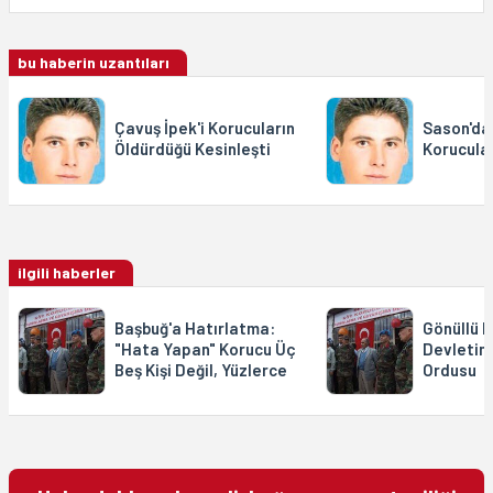
bu haberin uzantıları
Çavuş İpek'i Korucuların
Sason'da
Öldürdüğü Kesinleşti
Korucular
ilgili haberler
Başbuğ'a Hatırlatma:
Gönüllü K
"Hata Yapan" Korucu Üç
Devletin 
Beş Kişi Değil, Yüzlerce
Ordusu