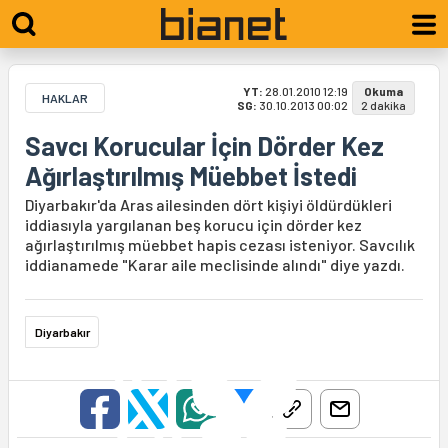
YT:
28.01.2010 12:19
Okuma
HAKLAR
SG:
30.10.2013 00:02
2 dakika
Savcı Korucular İçin Dörder Kez
Ağırlaştırılmış Müebbet İstedi
Diyarbakır'da Aras ailesinden dört kişiyi öldürdükleri
iddiasıyla yargılanan beş korucu için dörder kez
ağırlaştırılmış müebbet hapis cezası isteniyor. Savcılık
iddianamede "Karar aile meclisinde alındı" diye yazdı.
Diyarbakır