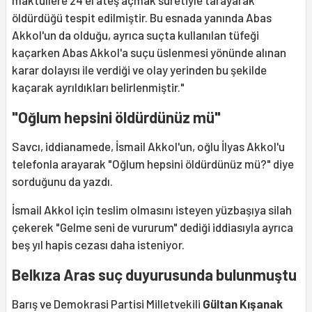
maktullere 24 el ateş açmak suretiyle tarayarak
öldürdüğü tespit edilmiştir. Bu esnada yanında Abas
Akkol'un da olduğu, ayrıca suçta kullanılan tüfeği
kaçarken Abas Akkol'a suçu üslenmesi yönünde alınan
karar dolayısı ile verdiği ve olay yerinden bu şekilde
kaçarak ayrıldıkları belirlenmiştir."
"Oğlum hepsini öldürdünüz mü"
Savcı, iddianamede, İsmail Akkol'un, oğlu İlyas Akkol'u
telefonla arayarak "Oğlum hepsini öldürdünüz mü?" diye
sorduğunu da yazdı.
İsmail Akkol için teslim olmasını isteyen yüzbaşıya silah
çekerek "Gelme seni de vururum" dediği iddiasıyla ayrıca
beş yıl hapis cezası daha isteniyor.
Belkıza Aras suç duyurusunda bulunmuştu
Barış ve Demokrasi Partisi Milletvekili
Gültan Kışanak