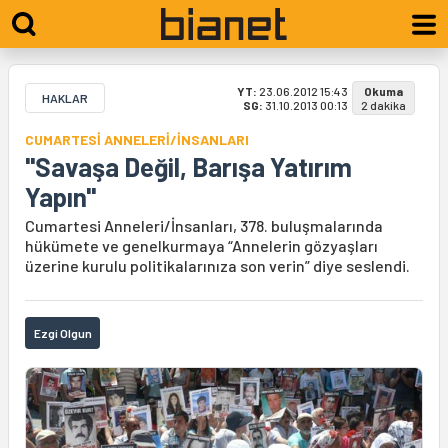
YT:
23.06.2012 15:43
Okuma
HAKLAR
SG:
31.10.2013 00:13
2 dakika
CUMARTESİ ANNELERİ/İNSANLARI
"Savaşa Değil, Barışa Yatırım
Yapın"
Cumartesi Anneleri/İnsanları, 378. buluşmalarında
hükümete ve genelkurmaya “Annelerin gözyaşları
üzerine kurulu politikalarınıza son verin” diye seslendi.
Ezgi Olgun