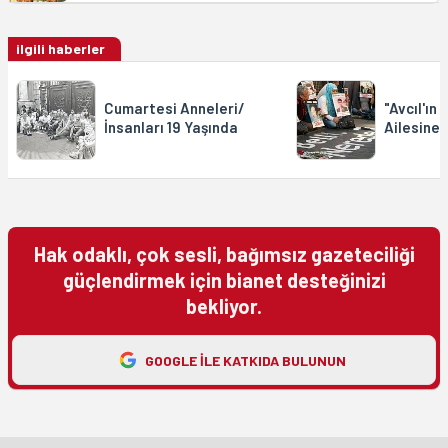
ilgili haberler
Cumartesi Anneleri/
"Avcıl'ın
İnsanları 19 Yaşında
Ailesine 
Hak odaklı, çok sesli, bağımsız gazeteciliği
güçlendirmek için bianet desteğinizi
bekliyor.
GOOGLE ILE KATKIDA BULUNUN