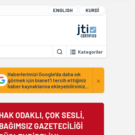
ENGLISH
KURDÎ
Kategoriler
Haberlerimizi Google'da daha sık
×
görmek için bianet'i tercih ettiğiniz
haber kaynaklarına ekleyebilirsiniz...
HAK ODAKLI, ÇOK SESLİ,
BAĞIMSIZ GAZETECİLİĞİ