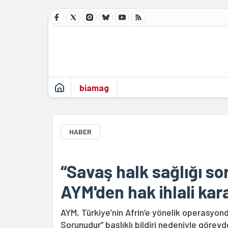
biamag
HABER
“Savaş halk sağlığı sor
AYM'den hak ihlali kara
AYM, Türkiye’nin Afrin’e yönelik operasyond
Sorunudur” başlıklı bildiri nedeniyle görevd