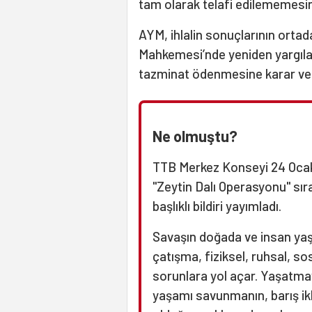
tam olarak telafi edilememesinin 
AYM, ihlalin sonuçlarının ortada
Mahkemesi’nde yeniden yargılam
tazminat ödenmesine karar ver
Ne olmuştu?
TTB Merkez Konseyi 24 Ocak 2
"Zeytin Dalı Operasyonu" sır
başlıklı bildiri yayımladı.
Savaşın doğada ve insan yaşa
çatışma, fiziksel, ruhsal, s
sorunlara yol açar. Yaşatma
yaşamı savunmanın, barış ikl