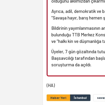
olduğunu aklımızdan çıkarmıy
Ayrıca, adil, demokratik ve b
“Savaşa hayır, barış hemen ş
Bildirinin yayımlanmasının a
bulunduğu TTB Merkez Konse
ve “halkı kin ve düşmanlığa t
Üyeler, 7 gün gözaltında tut
Başsavcılığı tarafından başla
soruşturma da açıldı.
(HA)
Haber Yeri
İstanbul
savaş