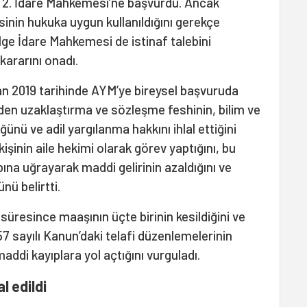
na 2. İdare Mahkemesi’ne başvurdu. Ancak
inin hukuka uygun kullanıldığını gerekçe
lge İdare Mahkemesi de istinaf talebini
ararını onadı.
an 2019 tarihinde AYM’ye bireysel başvuruda
en uzaklaştırma ve sözleşme feshinin, bilim ve
ğünü ve adil yargılanma hakkını ihlal ettiğini
kişinin aile hekimi olarak görev yaptığını, bu
na uğrayarak maddi gelirinin azaldığını ve
nü belirtti.
üresince maaşının üçte birinin kesildiğini ve
57 sayılı Kanun’daki telafi düzenlemelerinin
ddi kayıplara yol açtığını vurguladı.
l edildi