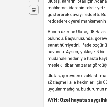
Ulutaş, kararın iptali için Ada
mahkeme, idarenin takdir yetkis
göstererek davayı reddetti. Bö
reddederek yerel mahkemenin k
Bunun üzerine Ulutaş, 18 Hazir
bulundu. Başvurusunda, görevd
sanat hürriyetini, ifade özgürlü
savundu. Ayrıca, yaklaşık 3 bin 
müdahale nedeniyle hasta kaybı
mesleki itibarının zarar gördüğü
Ulutaş, görevden uzaklaştırma s
sözleşmeli aile hekimleri için 6
uygulanmadığını, bu durumun ma
AYM: Özel hayata saygı ihla