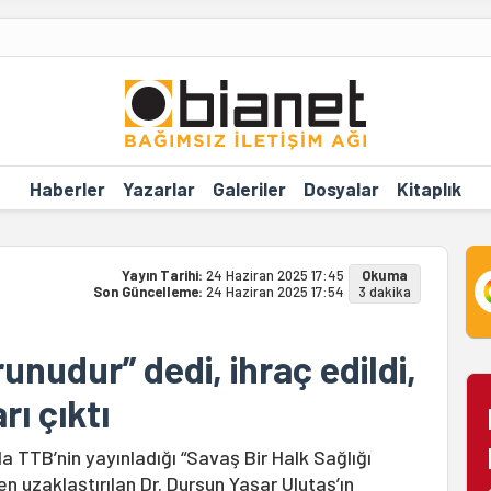
Haberler
Yazarlar
Galeriler
Dosyalar
Kitaplık
Yayın Tarihi:
24 Haziran 2025 17:45
Okuma
Son Güncelleme:
24 Haziran 2025 17:54
3 dakika
unudur” dedi, ihraç edildi,
rı çıktı
a TTB’nin yayınladığı “Savaş Bir Halk Sağlığı
en uzaklaştırılan Dr. Dursun Yaşar Ulutaş’ın