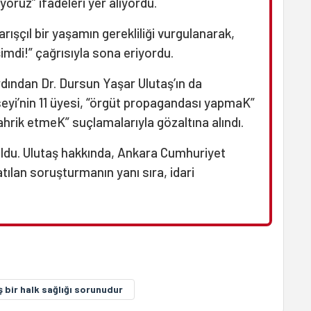
oruz” ifadeleri yer alıyordu.
arışçıl bir yaşamın gerekliliği vurgulanarak,
imdi!” çağrısıyla sona eriyordu.
rdından Dr. Dursun Yaşar Ulutaş’ın da
yi’nin 11 üyesi, “örgüt propagandası yapmaK”
ahrik etmeK” suçlamalarıyla gözaltına alındı.
uldu. Ulutaş hakkında, Ankara Cumhuriyet
tılan soruşturmanın yanı sıra, idari
 bir halk sağlığı sorunudur