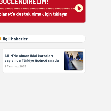
GÜÇLENDİRELİM!
bianet'e destek olmak için tıklayın
ilgili haberler
AİHM’de alınan ihlal kararları
sayısında Türkiye üçüncü sırada
2 Temmuz 2025