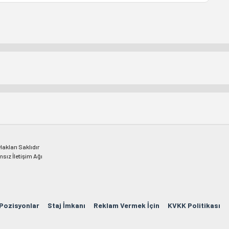
kları Saklıdır
msız İletişim Ağı
 Pozisyonlar
Staj İmkanı
Reklam Vermek İçin
KVKK Politikası