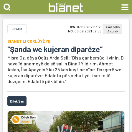
DW:
07.09.2021 13:21
Xwendin
JIYAN
ND:
08.09.2021 09:58
3 xulek
BIANET LI ÇORLÛYÊ YE
“Şanda we kujeran diparêze”
Misra Oz, dêya Ogûz Arda Selî: “Dîsa çar bersûc li vir in. Di
nava îdianameyê de sê sal in Bînalî Yildirim, Ahmet
Aslan, Îsa Apaydinê ku 25 kes kuştine nîne. Dozgerê we
kujeran diparêze. Edaleta pêk nehatiye li ser milê
dozger e. Edaletê pêk bînin.”
Dilek Şen