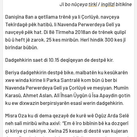
Ji bo nûçeya
tirkî
/
ingilîzî
bitikîne
Danişîna 8an a qetlîama trênê ya li Çorlûyê, navçeya
Tekîrdagê pêk hatibû, li Navenda Perwerdeya Gelî ya
navçeyê pêk hat. Di 8ê Tîrmeha 2018an de trênek qulipî
bû û heft jê zarok, 25 kes miribûn. Herî hindik 300 kes jî
birîndar bûbûn.
Dadgehkirin saet di 10.15 deqîqeyan de destpê kir.
Beriya dadgehkirin destpê bike, malbatên ku kesûkarên
xwe winda kirine li Parka Santralê kom bûn û ber bi
Navenda Perwerdeya Gelî ya Çorlûyê ve meşiyan. Mumîn
Karasû, Ahmet Aslan, Alî Îhsan Ûygûn û Îsa Apaydin gotin
ku ew dixwazin berpirsiyarên esasî werin dadgehkirin.
Misra Oza ku di dema qezayê de kurê wê Ogûz Arda Selê
neh salî miribû wiha axivî: “Em ê îro bibînin bê ka dozgerî
çi kiriye çi nekiriye. Xwîna 25 kesan di destê van kujeran