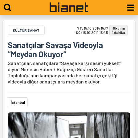
YT:
15.10.2014 15:17
Okuma
KÜLTÜR SANAT
SG:
15.10.2014 15:45
1 dakika
Sanatçılar Savaşa Videoyla
“Meydan Okuyor”
Sanatçılar, sanatçılara “Savaşa karşı sesini yükselt”
diyor. Mimesis Haber / Boğaziçi Gösteri Sanatları
Topluluğu’nun kampanyasında her sanatçı çektiği
videoyla diğer sanatçılara meydan okuyor.
İstanbul