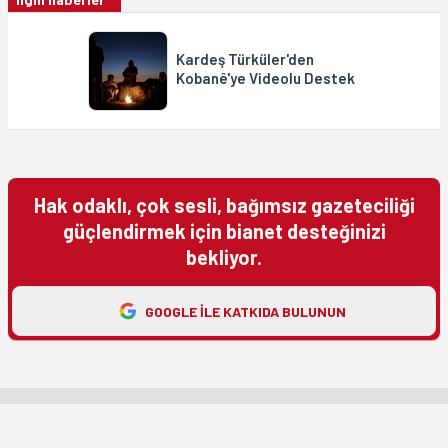
Kardeş Türküler'den
Kobanê'ye Videolu Destek
Hak odaklı, çok sesli, bağımsız gazeteciliği
güçlendirmek için bianet desteğinizi
bekliyor.
GOOGLE ILE KATKIDA BULUNUN