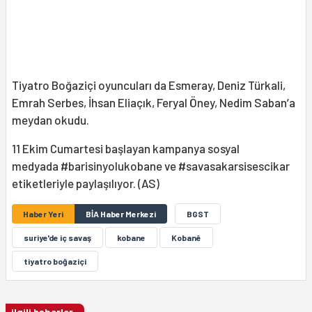
Tiyatro Boğaziçi oyuncuları da Esmeray, Deniz Türkali,
Emrah Serbes, İhsan Eliaçık, Feryal Öney, Nedim Saban’a
meydan okudu.
11 Ekim Cumartesi başlayan kampanya sosyal
medyada #barisinyolukobane ve #savasakarsisescikar
etiketleriyle paylaşılıyor. (AS)
Haber Yeri
BİA Haber Merkezi
BGST
suriye'de iç savaş
kobane
Kobanê
tiyatro boğaziçi
ilgili haberler