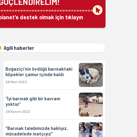
GÜÇLENDİRELİM!
bianet'e destek olmak için tıklayın
ilgili haberler
Boğaziçi’nin övdüğü barınaktaki
köpekler çamur içinde kaldı
28 Mart 2023
“İyi barınak gibi bir kavram
yoktur”
29 Kasım 2022
"Barınak talebimizde haklıyız,
mücadelede inatçıyız"