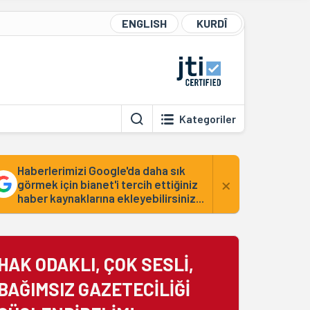
ENGLISH
KURDÎ
Kategoriler
Haberlerimizi Google'da daha sık
×
görmek için bianet'i tercih ettiğiniz
haber kaynaklarına ekleyebilirsiniz...
HAK ODAKLI, ÇOK SESLİ,
BAĞIMSIZ GAZETECİLİĞİ