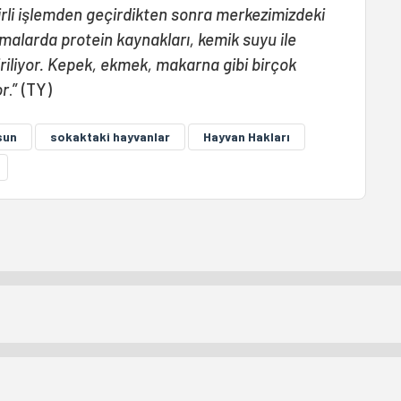
irli işlemden geçirdikten sonra merkezimizdeki
malarda protein kaynakları, kemik suyu ile
iriliyor. Kepek, ekmek, makarna gibi birçok
or
.” (TY)
sun
sokaktaki hayvanlar
Hayvan Hakları