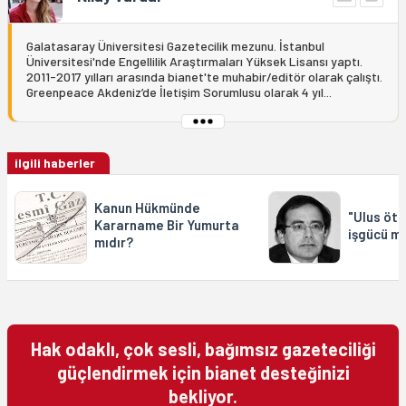
Galatasaray Üniversitesi Gazetecilik mezunu. İstanbul
Üniversitesi'nde Engellilik Araştırmaları Yüksek Lisansı yaptı.
2011-2017 yılları arasında bianet'te muhabir/editör olarak çalıştı.
Greenpeace Akdeniz’de İletişim Sorumlusu olarak 4 yıl...
ilgili haberler
Kanun Hükmünde
"Ulus öte
Kararname Bir Yumurta
işgücü m
mıdır?
Hak odaklı, çok sesli, bağımsız gazeteciliği
güçlendirmek için bianet desteğinizi
bekliyor.