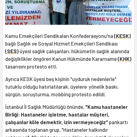
Kamu Emekçileri Sendikaları Konfederasyonu'na
(
KESK
)
bağlı Sağlık ve Sosyal Hizmet Emekçileri Sendikası
(
SES
)
üyesi sağlık çalışanları, hükümetin sağlık alanında
değişiklikler öngören Kanun Hükmünde Kararname
(
KHK
)
tasarısını protesto etti.
Ayrıca KESK üyesi beş kişinin "uyduruk nedenlerle"
tutuklu olduğu hatırlatılarak, üyelere yönelik baskı,
sürgün, soruşturma, mobbing protesto edildi.
İstanbul İl Sağlık Müdürlüğü önünde,
"Kamu hastaneler
Birliği: Hastaneler işletme, hastalar müşteri,
çalışanlar köle demektir, izin vermeyeceğiz"
pankartı
arkasında toplanan grup, "Hastaneler halkındır