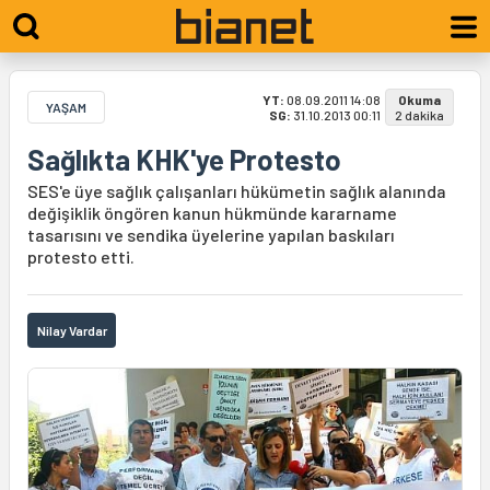
YT:
08.09.2011 14:08
Okuma
YAŞAM
SG:
31.10.2013 00:11
2 dakika
Sağlıkta KHK'ye Protesto
SES'e üye sağlık çalışanları hükümetin sağlık alanında
değişiklik öngören kanun hükmünde kararname
tasarısını ve sendika üyelerine yapılan baskıları
protesto etti.
Nilay Vardar