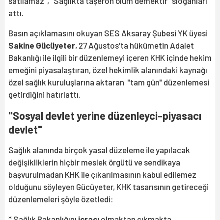
satılamaz", "Sağlıkta taşeron ölüm demektir" sloganları
attı.
Basın açıklamasını okuyan SES Aksaray Şubesi YK üyesi
Sakine Gücüyeter
, 27 Ağustos'ta hükümetin Adalet
Bakanlığı ile ilgili bir düzenlemeyi içeren KHK içinde hekim
emeğini piyasalaştıran, özel hekimlik alanındaki kaynağı
özel sağlık kuruluşlarına aktaran "tam gün" düzenlemesi
getirdiğini hatırlattı.
"Sosyal devlet yerine düzenleyci-piyasacı
devlet"
Sağlık alanında birçok yasal düzeleme ile yapılacak
değişikliklerin hiçbir meslek örgütü ve sendikaya
başvurulmadan KHK ile çıkarılmasının kabul edilemez
olduğunu söyleyen Gücüyeter, KHK tasarısının getireceği
düzenlemeleri şöyle özetledi:
* Sağlık Bakanlığını
icracı
olmaktan çıkmakta,