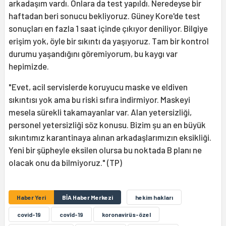
arkadaşım vardı. Onlara da test yapıldı. Neredeyse bir
haftadan beri sonucu bekliyoruz. Güney Kore'de test
sonuçları en fazla 1 saat içinde çıkıyor deniliyor. Bilgiye
erişim yok, öyle bir sıkıntı da yaşıyoruz. Tam bir kontrol
durumu yaşandığını göremiyorum, bu kaygı var
hepimizde.
"Evet, acil servislerde koruyucu maske ve eldiven
sıkıntısı yok ama bu riski sıfıra indirmiyor. Maskeyi
mesela sürekli takamayanlar var. Alan yetersizliği,
personel yetersizliği söz konusu. Bizim şu an en büyük
sıkıntımız karantinaya alınan arkadaşlarımızın eksikliği.
Yeni bir şüpheyle eksilen olursa bu noktada B planı ne
olacak onu da bilmiyoruz." (TP)
Haber Yeri
BİA Haber Merkezi
hekim hakları
covid-19
covîd-19
koronavirüs-özel