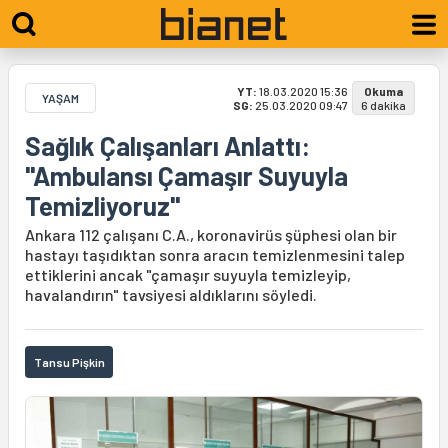
YT:
18.03.2020 15:36
Okuma
YAŞAM
SG:
25.03.2020 09:47
6 dakika
Sağlık Çalışanları Anlattı:
"Ambulansı Çamaşır Suyuyla
Temizliyoruz"
Ankara 112 çalışanı C.A., koronavirüs şüphesi olan bir
hastayı taşıdıktan sonra aracın temizlenmesini talep
ettiklerini ancak "çamaşır suyuyla temizleyip,
havalandırın" tavsiyesi aldıklarını söyledi.
Tansu Pişkin