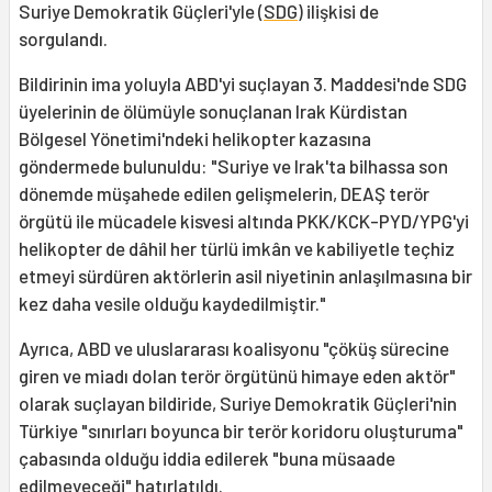
Suriye Demokratik Güçleri'yle (
SDG
) ilişkisi de
sorgulandı.
Bildirinin ima yoluyla ABD'yi suçlayan 3. Maddesi'nde SDG
üyelerinin de ölümüyle sonuçlanan Irak Kürdistan
Bölgesel Yönetimi'ndeki helikopter kazasına
göndermede bulunuldu: "Suriye ve Irak'ta bilhassa son
dönemde müşahede edilen gelişmelerin, DEAŞ terör
örgütü ile mücadele kisvesi altında PKK/KCK-PYD/YPG'yi
helikopter de dâhil her türlü imkân ve kabiliyetle teçhiz
etmeyi sürdüren aktörlerin asil niyetinin anlaşılmasına bir
kez daha vesile olduğu kaydedilmiştir."
Ayrıca, ABD ve uluslararası koalisyonu "çöküş sürecine
giren ve miadı dolan terör örgütünü himaye eden aktör"
olarak suçlayan bildiride, Suriye Demokratik Güçleri'nin
Türkiye "sınırları boyunca bir terör koridoru oluşturuma"
çabasında olduğu iddia edilerek "buna müsaade
edilmeyeceği" hatırlatıldı.