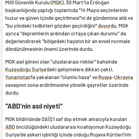
Millî Güvenlik Kurulu (
MGK
), 30 Mart'ta Erdoğan
başkanlığında yaptığı toplantıda "14 Mayıs seçimlerinin
huzur ve güven içinde geçirilmesi"ni de gündemine aldı ve
"bu yöndeki tedbirleri gözden geçirdiğini"
duyurdu
. MGK
ayrıca "depremlerin ardından ortaya çıkan durumu" da
değerlendirerek "bölgedeki hayatın bir an evvel normale
döndürülmesinin önemi üzerinde durdu.
MGK asıl görevi olan "uluslararası riskler" bahsinde
Kuzeydoğu Suriye
'deki gelişmelere dikkat çekti,
Yunanistan
'la yakalanan "olumlu hava" ve
Rusya
-
Ukrayna
savaşının sona erdirilmesine yönelik gayretler üzerinde
durdu.
"ABD'nin asıl niyeti"
MGK bildirisinde DAİŞ'i saf dışı etmek amacıyla kurulan
ABD
öncülüğündeki uluslararası koalisyonun Kuzeydoğu
Suriye'de askeri işbirliği içinde olduğu Rojava Kürtleri'nin