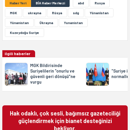
Haber Yeri
BİA Haber Merkezi
abd
Rusya
MGK
ukrayna
Rûsya
sdg
Yûnanîstan
Yûnanistan
Ûkrayna
Yunanistan
Kuzeydoğu Suriye
ilgili haberler
MGK Bildirisinde
Suriyelilerin "onurlu ve
"Suriye ile
güvenli geri dönüşü"ne
normalle
vurgu
Hak odaklı, çok sesli, bağımsız gazeteciliği
güçlendirmek için bianet desteğinizi
bekliyor.