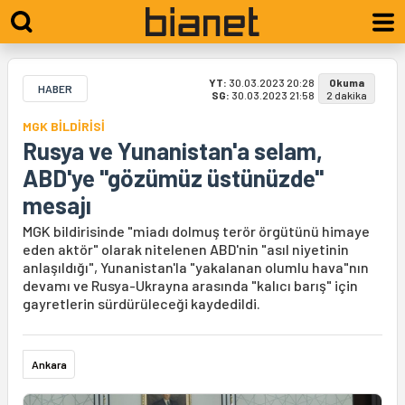
YT:
30.03.2023 20:28
Okuma
HABER
SG:
30.03.2023 21:58
2 dakika
MGK BİLDİRİSİ
Rusya ve Yunanistan'a selam,
ABD'ye "gözümüz üstünüzde"
mesajı
MGK bildirisinde "miadı dolmuş terör örgütünü himaye
eden aktör" olarak nitelenen ABD'nin "asıl niyetinin
anlaşıldığı", Yunanistan'la "yakalanan olumlu hava"nın
devamı ve Rusya-Ukrayna arasında "kalıcı barış" için
gayretlerin sürdürüleceği kaydedildi.
Ankara