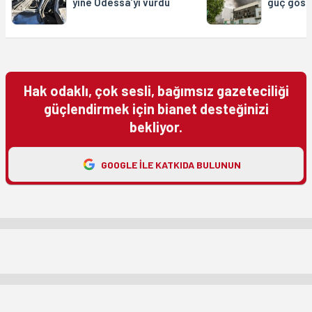
yine Odessa’yı vurdu
güç göste
Hak odaklı, çok sesli, bağımsız gazeteciliği
güçlendirmek için bianet desteğinizi
bekliyor.
GOOGLE ILE KATKIDA BULUNUN