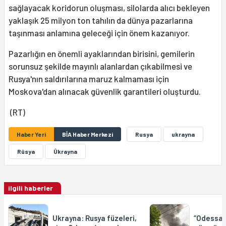
sağlayacak koridorun oluşması, silolarda alıcı bekleyen
yaklaşık 25 milyon ton tahılın da dünya pazarlarına
taşınması anlamına geleceği için önem kazanıyor.
Pazarlığın en önemli ayaklarından birisini, gemilerin
sorunsuz şekilde mayınlı alanlardan çıkabilmesi ve
Rusya'nın saldırılarına maruz kalmaması için
Moskova'dan alınacak güvenlik garantileri oluşturdu.
(RT)
Haber Yeri
BİA Haber Merkezi
Rusya
ukrayna
Rûsya
Ûkrayna
ilgili haberler
Ukrayna: Rusya füzeleri,
“Odessa’n