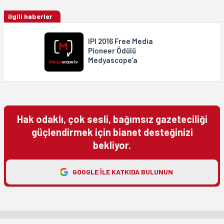
ilgili haberler
IPI 2016 Free Media
Pioneer Ödülü
Medyascope'a
Hak odaklı, çok sesli, bağımsız gazeteciliği
güçlendirmek için bianet desteğinizi
bekliyor.
GOOGLE ILE KATKIDA BULUNUN