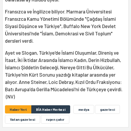
Fransızca ve İngilizce biliyor. Marmara Üniversitesi
Fransızca Kamu Yönetimi Bölümünde "Çağdaş İslami
Siyasi Düşünce ve Türkiye", Buffalo New York Devlet
Üniversitesi'nde "İslam, Demokrasi ve Sivil Toplum"
dersleri verdi.
Ayet ve Slogan, Türkiye'de İslami Oluşumlar, Direniş ve
İtaat, İki İktidar Arasında İslamcı Kadın, Derin Hizbullah,
İslamcı Şiddetin Geleceği, Nereye Gitti Bu Ülkücüler,
Türkiye'nin Kürt Sorunu yazdığı kitaplar arasında yer
alıyor. Anne Steiner, Loic Debray, Kızıl Ordu Fraksiyonu:
Batı Avrupa’da Gerilla Mücadelesi'ni de Türkçeye çevirdi.
(NV)
Haber Yeri
BİA Haber Merkezi
medya
gazeteci
Vatan gazetesi
ruşen çakır