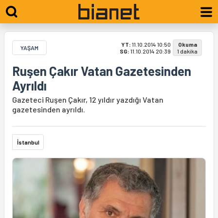
YT:
11.10.2014 10:50
Okuma
YAŞAM
SG:
11.10.2014 20:39
1 dakika
Ruşen Çakır Vatan Gazetesinden
Ayrıldı
Gazeteci Ruşen Çakır, 12 yıldır yazdığı Vatan
gazetesinden ayrıldı.
İstanbul