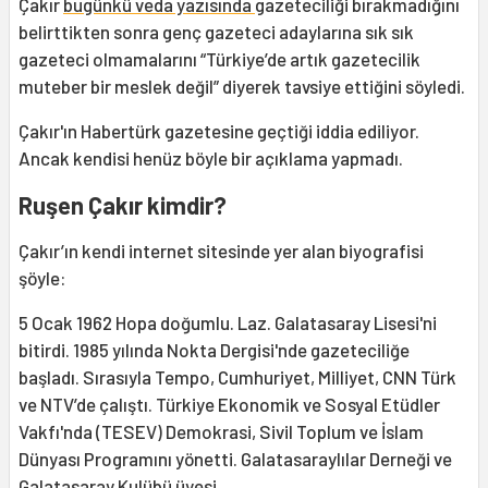
Çakır
bugünkü veda yazısında
gazeteciliği bırakmadığını
belirttikten sonra genç gazeteci adaylarına sık sık
gazeteci olmamalarını “Türkiye’de artık gazetecilik
muteber bir meslek değil” diyerek tavsiye ettiğini söyledi.
Çakır'ın Habertürk gazetesine geçtiği iddia ediliyor.
Ancak kendisi henüz böyle bir açıklama yapmadı.
Ruşen Çakır kimdir?
Çakır’ın kendi internet sitesinde yer alan biyografisi
şöyle:
5 Ocak 1962 Hopa doğumlu. Laz. Galatasaray Lisesi'ni
bitirdi. 1985 yılında Nokta Dergisi'nde gazeteciliğe
başladı. Sırasıyla Tempo, Cumhuriyet, Milliyet, CNN Türk
ve NTV’de çalıştı. Türkiye Ekonomik ve Sosyal Etüdler
Vakfı'nda (TESEV) Demokrasi, Sivil Toplum ve İslam
Dünyası Programını yönetti. Galatasaraylılar Derneği ve
Galatasaray Kulübü üyesi.