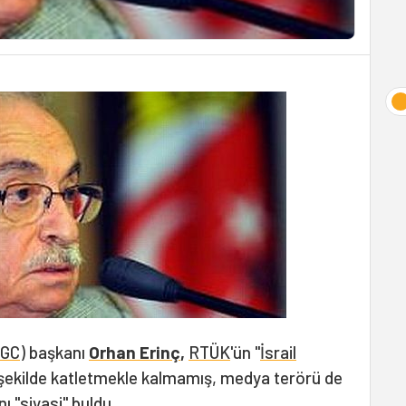
TGC
) başkanı
Orhan Erinç
,
RTÜK
'ün "
İsrail
şekilde katletmekle kalmamış, medya terörü de
ı "siyasi" buldu.