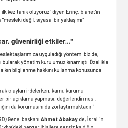
ilk kez tanık oluyoruz" diyen Erinç, bianet'in
"mesleki değil, siyasal bir yaklaşımı"
, güvenirliği etkiler..."
meslektaşlarımıza uyguladığı yöntemi biz de,
ı bularak yönetim kurulumuz kınamıştı. Özellikle
 halkın bilgilenme hakkını kullanma konusunda
arak olayları irdelerken, kamu kurumu
zer bir açıklama yapması, değerlendirmesi,
lığını da korumasını da zorlaştırmaktadır."
GD) Genel başkanı
Ahmet Abakay
de, İsrail'in
iye'deki benzer ihlallere sessiz kaldığını