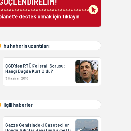
GÜÇLENDİRELİM!
bianet'e destek olmak için tıklayın
bu haberin uzantıları
ÇGD'den RTÜK'e İsrail Sorusu:
Hangi Dağda Kurt Öldü?
3 Haziran 2010
ilgili haberler
Gazze Gemisindeki Gazeteciler
Döndü, Kılıçlar Hayatını Kaybetti