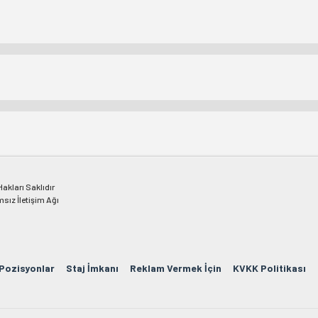
kları Saklıdır
msız İletişim Ağı
 Pozisyonlar
Staj İmkanı
Reklam Vermek İçin
KVKK Politikası