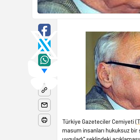
Türkiye Gazeteciler Cemiyeti (
masum insanları hukuksuz bir 
uyguladı" şeklindeki açıklamasın