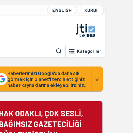
ENGLISH
KURDÎ
Kategoriler
Haberlerimizi Google'da daha sık
×
görmek için bianet'i tercih ettiğiniz
haber kaynaklarına ekleyebilirsiniz...
HAK ODAKLI, ÇOK SESLİ,
BAĞIMSIZ GAZETECİLİĞİ