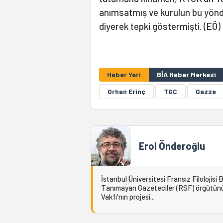
anımsatmış ve kurulun bu yönd
diyerek tepki göstermişti. (EÖ)
Haber Yeri
BİA Haber Merkezi
Orhan Erinç
TGC
Gazze
Erol Önderoğlu
İstanbul Üniversitesi Fransız Filolojis
Tanımayan Gazeteciler (RSF) örgütünün T
Vakfı'nın projesi...