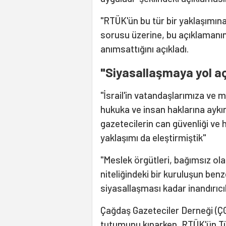
"RTÜK'ün bu tür bir yaklaşımına 
sorusu üzerine, bu açıklamanın 
anımsattığını açıkladı.
"Siyasallaşmaya yol açar
"İsrail'in vatandaşlarımıza ve 
hukuka ve insan haklarına aykır
gazetecilerin can güvenliği ve
yaklaşımı da eleştirmiştik"
"Meslek örgütleri, bağımsız ol
niteliğindeki bir kuruluşun ben
siyasallaşması kadar inandırıcı
Çağdaş Gazeteciler Derneği (Ç
tutumunu kınarken, RTÜK'ün Türk