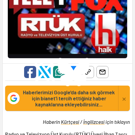
Haberlerimizi Google'da daha sık görmek
×
için bianet'i tercih ettiğiniz haber
kaynaklarına ekleyebilirsiniz...
Haberin
Kürtçesi
/
İngilizcesi
için tıklayın
Radyo ve Televizyon Üst Kurulu (
RTÜK
) Üyesi
İlhan Taşçı
,