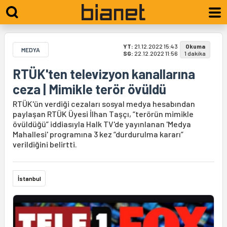
YT:
21.12.2022 15:43
Okuma
MEDYA
SG:
22.12.2022 11:56
1 dakika
RTÜK'ten televizyon kanallarına
ceza | Mimikle terör övüldü
RTÜK'ün verdiği cezaları sosyal medya hesabından
paylaşan RTÜK Üyesi İlhan Taşçı, “terörün mimikle
övüldüğü” iddiasıyla Halk TV'de yayınlanan 'Medya
Mahallesi' programına 3 kez “durdurulma kararı”
verildiğini belirtti.
İstanbul