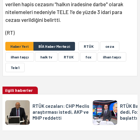
verilen hapis cezasını “halkın iradesine darbe" olarak
nitelemeleri nedeniyle TELE 1’e de yüzde 3 idari para
cezası verildiğini belirtti.
(RT)
Haber Yeri
BİA Haber Merkezi
RTÜK
ceza
ilhan taşçı
halk tv
RTUK
fox
ilhan taşcı
Tele1
ilgili haberler
RTÜK cezaları: CHP Meclis
RTÜK Başk
araştırması istedi, AKP ve
dedi, Fox
MHP reddetti
başlattı