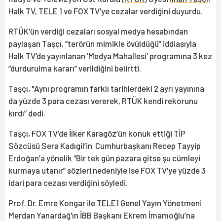
Halk TV
, TELE 1 ve
FOX
TV'ye cezalar verdiğini duyurdu.
RTÜK'ün verdiği cezaları sosyal medya hesabından
paylaşan Taşçı, “terörün mimikle övüldüğü” iddiasıyla
Halk TV'de yayınlanan 'Medya Mahallesi' programına 3 kez
“durdurulma kararı” verildiğini belirtti.
Taşçı, "Aynı programın farklı tarihlerdeki 2 ayrı yayınına
da yüzde 3 para cezası vererek, RTÜK kendi rekorunu
kırdı” dedi.
Taşçı, FOX TV’de İlker Karagöz’ün konuk ettiği TİP
Sözcüsü Sera Kadıgil’in Cumhurbaşkanı Recep Tayyip
Erdoğan’a yönelik “Bir tek gün pazara gitse şu cümleyi
kurmaya utanır” sözleri nedeniyle ise FOX TV'ye yüzde 3
idari para cezası verdiğini söyledi.
Prof. Dr. Emre Kongar ile
TELE1
Genel Yayın Yönetmeni
Merdan Yanardağ'ın İBB Başkanı Ekrem İmamoğlu’na