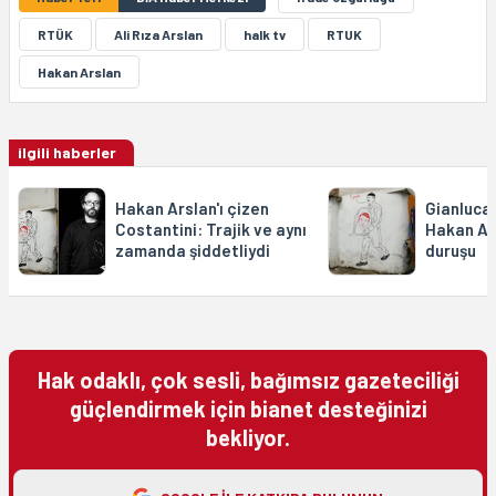
RTÜK
Ali Rıza Arslan
halk tv
RTUK
Hakan Arslan
ilgili haberler
Hakan Arslan'ı çizen
Gianluca
Costantini: Trajik ve aynı
Hakan Ar
zamanda şiddetliydi
duruşu
Hak odaklı, çok sesli, bağımsız gazeteciliği
güçlendirmek için bianet desteğinizi
bekliyor.