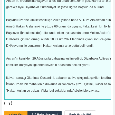
Arslan'ın, Erzurum'da yaşayan ailesi bulunan cenazenin çocuklarına ait olabil
gerekçesiyle Diyarbakır Cumhuriyet Başsavcılığı'na başvuruda bulundu.
Başvuru üzerine kimlik tespiti için 2016 yılında baba Ali Rıza Arslan'dan alına
örneği Hakan Arslan'ınki ile yüzde 60 oranında uyuştu. Fakat kesin kimlik teşhis
Başsavcılığın talimatı doğrultusunda ekim ayı başında anne Melike Arslan'dan
DNA testi için kan örneği alındı. 18 Kasım 2021 tarihinde çıkan sonuca göre y
DNA uyumu ile cenazenin Hakan Arslan'a ait olduğu belirlendi.
Arslan'ın kemikleri 29 Ağustos'ta babasına teslim edildi. Diyarbakır Adliyesi'ne
kemikler, dosyayla ilgilenen savcının odasında bekletiliyordu.
İtalyalı sanatçı Gianluca Costantini, babanın adliye çıkışında çekilen fotoğrafını
İstanbul'daki bir mahallenin duvarına dijital olarak çizdi. Çizimi, Twitter hesab
"Hakan Arslan ve babası #Istanbul sokaklarında" sözleriyle paylaştı.
(TY)
Haber Yeri
BİA Haber Merkezi
ifade özgürlüğü