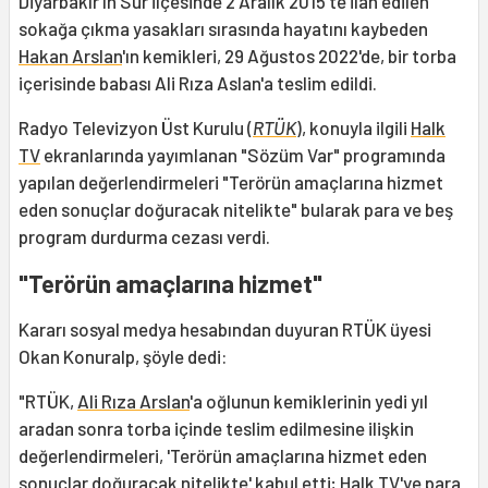
Diyarbakır'ın Sur ilçesinde 2 Aralık 2015'te ilan edilen
sokağa çıkma yasakları sırasında hayatını kaybeden
Hakan Arslan
'ın kemikleri, 29 Ağustos 2022'de, bir torba
içerisinde babası Ali Rıza Aslan'a teslim edildi.
Radyo Televizyon Üst Kurulu (
RTÜK
), konuyla ilgili
Halk
TV
ekranlarında yayımlanan "Sözüm Var" programında
yapılan değerlendirmeleri "Terörün amaçlarına hizmet
eden sonuçlar doğuracak nitelikte" bularak para ve beş
program durdurma cezası verdi.
"Terörün amaçlarına hizmet"
Kararı sosyal medya hesabından duyuran RTÜK üyesi
Okan Konuralp, şöyle dedi:
"RTÜK,
Ali Rıza Arslan
'a oğlunun kemiklerinin yedi yıl
aradan sonra torba içinde teslim edilmesine ilişkin
değerlendirmeleri, 'Terörün amaçlarına hizmet eden
sonuçlar doğuracak nitelikte' kabul etti; Halk TV'ye para