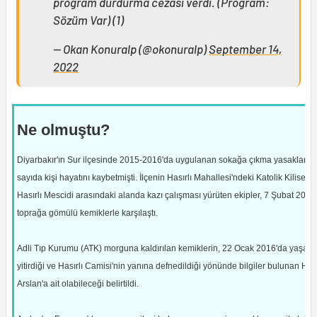
program durdurma cezası verdi. (Program:
Sözüm Var) (1)
— Okan Konuralp (@okonuralp)
September 14,
2022
Ne olmuştu?
Diyarbakır'ın Sur ilçesinde 2015-2016'da uygulanan sokağa çıkma yasakların
sayıda kişi hayatını kaybetmişti. İlçenin Hasırlı Mahallesi'ndeki Katolik Kilisesi 
Hasırlı Mescidi arasındaki alanda kazı çalışması yürüten ekipler, 7 Şubat 2021
toprağa gömülü kemiklerle karşılaştı.
Adli Tıp Kurumu (ATK) morguna kaldırılan kemiklerin, 22 Ocak 2016'da yaşamı
yitirdiği ve Hasırlı Camisi'nin yanına defnedildiği yönünde bilgiler bulunan Ha
Arslan'a ait olabileceği belirtildi.