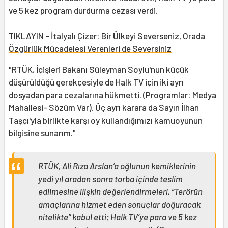
ve 5 kez program durdurma cezası verdi.
TIKLAYIN - İtalyalı Çizer: Bir Ülkeyi Severseniz, Orada
Özgürlük Mücadelesi Verenleri de Seversiniz
"RTÜK, İçişleri Bakanı Süleyman Soylu'nun küçük
düşürüldüğü gerekçesiyle de Halk TV için iki ayrı
dosyadan para cezalarına hükmetti. (Programlar: Medya
Mahallesi- Sözüm Var). Üç ayrı karara da Sayın İlhan
Taşçı'yla birlikte karşı oy kullandığımızı kamuoyunun
bilgisine sunarım."
RTÜK, Ali Rıza Arslan’a oğlunun kemiklerinin
yedi yıl aradan sonra torba içinde teslim
edilmesine ilişkin değerlendirmeleri, “Terörün
amaçlarına hizmet eden sonuçlar doğuracak
nitelikte” kabul etti; Halk TV’ye para ve 5 kez