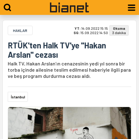
YT:
14.09.2022 15:15
Okuma
HAKLAR
SG:
15.09.2022 14:50
3 dakika
RTÜK'ten Halk TV'ye "Hakan
Arslan" cezası
Halk TV, Hakan Arslan’ın cenazesinin yedi yıl sonra bir
torba içinde ailesine teslim edilmesi haberiyle ilgili para
ve beş program durdurma cezası aldı.
İstanbul