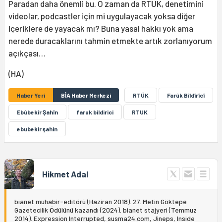
Paradan daha önemli bu. O zaman da RTÜK, denetimini
videolar, podcastler için mi uygulayacak yoksa diğer
içeriklere de yayacak mı? Buna yasal hakkı yok ama
nerede duracaklarını tahmin etmekte artık zorlanıyorum
açıkçası…
(HA)
Haber Yeri
BİA Haber Merkezi
RTÜK
Farûk Bîldîrîcî
Ebûbekîr Şahîn
faruk bildirici
RTUK
ebubekir şahin
Hikmet Adal
bianet muhabir-editörü (Haziran 2018). 27. Metin Göktepe
Gazetecilik Ödülünü kazandı (2024). bianet stajyeri (Temmuz
2014). Expression Interrupted, susma24.com, Jineps, Inside