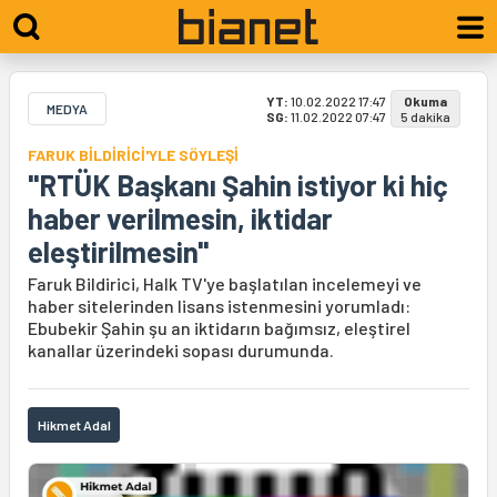
YT:
10.02.2022 17:47
Okuma
MEDYA
SG:
11.02.2022 07:47
5 dakika
FARUK BİLDİRİCİ'YLE SÖYLEŞİ
"RTÜK Başkanı Şahin istiyor ki hiç
haber verilmesin, iktidar
eleştirilmesin"
Faruk Bildirici, Halk TV'ye başlatılan incelemeyi ve
haber sitelerinden lisans istenmesini yorumladı:
Ebubekir Şahin şu an iktidarın bağımsız, eleştirel
kanallar üzerindeki sopası durumunda.
Hikmet Adal