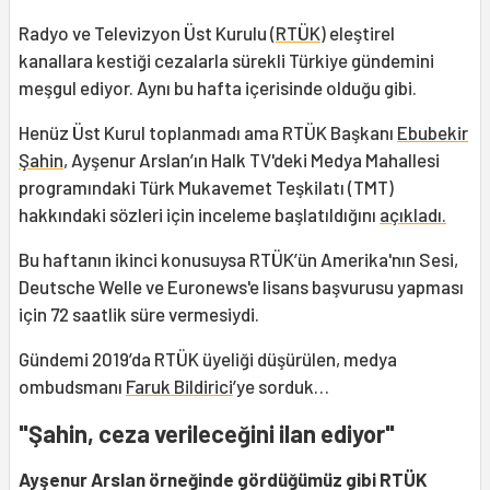
Radyo ve Televizyon Üst Kurulu (
RTÜK
) eleştirel
kanallara kestiği cezalarla sürekli Türkiye gündemini
meşgul ediyor. Aynı bu hafta içerisinde olduğu gibi.
Henüz Üst Kurul toplanmadı ama RTÜK Başkanı
Ebubekir
Şahin
, Ayşenur Arslan’ın Halk TV'deki Medya Mahallesi
programındaki Türk Mukavemet Teşkilatı (TMT)
hakkındaki sözleri için inceleme başlatıldığını
açıkladı.
Bu haftanın ikinci konusuysa RTÜK’ün Amerika'nın Sesi,
Deutsche Welle ve Euronews'e lisans başvurusu yapması
için 72 saatlik süre vermesiydi.
Gündemi 2019’da RTÜK üyeliği düşürülen, medya
ombudsmanı
Faruk Bildirici
’ye sorduk…
"Şahin, ceza verileceğini ilan ediyor"
Ayşenur Arslan örneğinde gördüğümüz gibi RTÜK