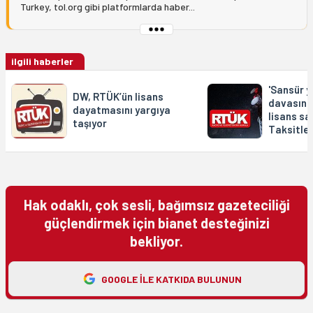
Turkey, tol.org gibi platformlarda haber...
ilgili haberler
'Sansür y
DW, RTÜK’ün lisans
davasınd
dayatmasını yargıya
lisans s
taşıyor
Taksitle 
Hak odaklı, çok sesli, bağımsız gazeteciliği
güçlendirmek için bianet desteğinizi
bekliyor.
GOOGLE ILE KATKIDA BULUNUN