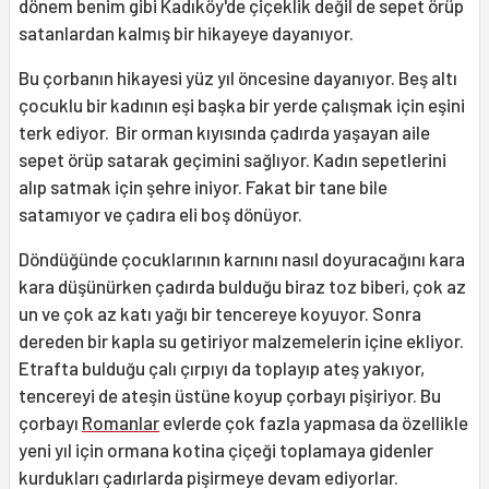
dönem benim gibi Kadıköy'de çiçeklik değil de sepet örüp
satanlardan kalmış bir hikayeye dayanıyor.
Bu çorbanın hikayesi yüz yıl öncesine dayanıyor. Beş altı
çocuklu bir kadının eşi başka bir yerde çalışmak için eşini
terk ediyor. Bir orman kıyısında çadırda yaşayan aile
sepet örüp satarak geçimini sağlıyor. Kadın sepetlerini
alıp satmak için şehre iniyor. Fakat bir tane bile
satamıyor ve çadıra eli boş dönüyor.
Döndüğünde çocuklarının karnını nasıl doyuracağını kara
kara düşünürken çadırda bulduğu biraz toz biberi, çok az
un ve çok az katı yağı bir tencereye koyuyor. Sonra
dereden bir kapla su getiriyor malzemelerin içine ekliyor.
Etrafta bulduğu çalı çırpıyı da toplayıp ateş yakıyor,
tencereyi de ateşin üstüne koyup çorbayı pişiriyor. Bu
çorbayı
Romanlar
evlerde çok fazla yapmasa da özellikle
yeni yıl için ormana kotina çiçeği toplamaya gidenler
kurdukları çadırlarda pişirmeye devam ediyorlar.