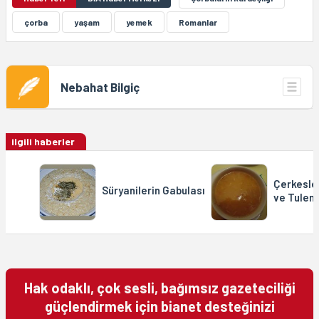
çorba
yaşam
yemek
Romanlar
Nebahat Bilgiç
ilgili haberler
Çerkesler
Süryanilerin Gabulası
ve Tulen
Hak odaklı, çok sesli, bağımsız gazeteciliği
güçlendirmek için bianet desteğinizi