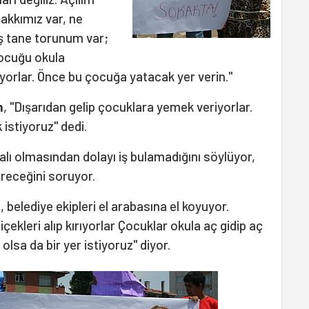
akkımız var, ne
eş tane torunum var;
çocuğu okula
orlar. Önce bu çocuğa yatacak yer verin."
n
, "Dışarıdan gelip çocuklara yemek veriyorlar.
 istiyoruz" dedi.
kalı olmasından dolayı iş bulamadığını söylüyor,
receğini soruyor.
 belediye ekipleri el arabasına el koyuyor.
içekleri alıp kırıyorlar Çocuklar okula aç gidip aç
 olsa da bir yer istiyoruz" diyor.