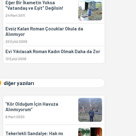
Eğer Bir İkametin Yoksa
"Vatandaş ve Eşit" Değilsin!
24 Mart 2011
Evsiz Kalan Roman Çocuklar Okula da
Alınmıyor
20 Eylül 2006
Evi Yıkılacak Roman Kadın Olmak Daha da Zor
13 Eylül 2006
diğer yazıları
“Kör Olduğum İçin Havuza
Alınmıyorum”
6 Mart 2020
Tekerlekli Sandalye: Hak mı