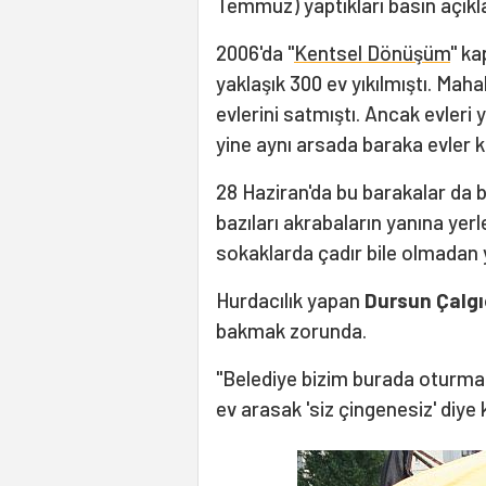
Temmuz) yaptıkları basın açıkl
2006'da "
Kentsel Dönüşüm
" k
yaklaşık 300 ev yıkılmıştı. Maha
evlerini satmıştı. Ancak evleri 
yine aynı arsada baraka evler 
28 Haziran'da bu barakalar da be
bazıları akrabaların yanına yerl
sokaklarda çadır bile olmadan 
Hurdacılık yapan
Dursun Çalgı
bakmak zorunda.
"Belediye bizim burada oturmamı
ev arasak 'siz çingenesiz' diye