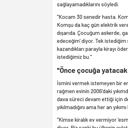
sağlayamadıklarını söyledi.
"Kocam 30 senedir hasta. Komş
Komşu da kaç gün elektrik vere
dışarıda. Çocuğum askerde, gaze
edeceğim' diyor. Tek istediğim s
kazandıkları parayla kirayı öde
istediğimiz bu."
"Önce çocuğa yatacak 
İsmini vermek istemeyen bir e
rağmen evinin 2006'daki yıkımda "
dava süreci devam ettiği için d
yıkılmadığını ama her an yıkımı 
"Kimse kiralık ev vermiyor 'esm
diyor. Biz sanki bu ülkenin evlatl