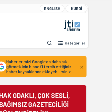
ENGLISH
KURDÎ
Kategoriler
Haberlerimizi Google'da daha sık
×
görmek için bianet'i tercih ettiğiniz
haber kaynaklarına ekleyebilirsiniz...
HAK ODAKLI, ÇOK SESLİ,
BAĞIMSIZ GAZETECİLİĞİ