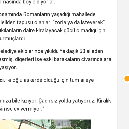
amasında böyle diyorlar.
apsamında Romanların yaşadığı mahallede
lleliden tapusu olanlar "zorla ya da isteyerek"
yıkılanların daire kiralayacak gücü olmadığı için
kurmuşlardı.
lediye ekiplerince yıkıldı. Yaklaşık 50 aileden
eşmiş, diğerleri ise eski barakaların civarında ara
yaşıyor.
cı
, iki oğlu askerde olduğu için tüm aileye
za bile kızıyor. Çadırsız yolda yatıyoruz. Kiralık
 kimse ev vermiyor."