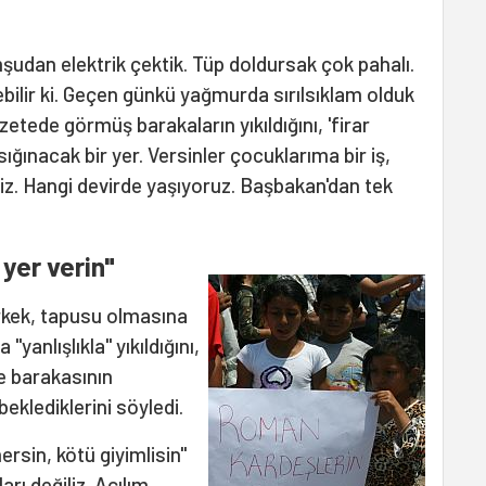
udan elektrik çektik. Tüp doldursak çok pahalı.
bilir ki. Geçen günkü yağmurda sırılsıklam olduk
tede görmüş barakaların yıkıldığını, 'firar
ığınacak bir yer. Versinler çocuklarıma bir iş,
riz. Hangi devirde yaşıyoruz. Başbakan'dan tek
yer verin"
rkek, tapusu olmasına
yanlışlıkla" yıkıldığını,
e barakasının
beklediklerini söyledi.
ersin, kötü giyimlisin"
arı değiliz. Açılım