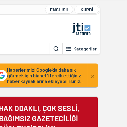
ENGLISH
KURDÎ
Kategoriler
Haberlerimizi Google'da daha sık
×
görmek için bianet'i tercih ettiğiniz
haber kaynaklarına ekleyebilirsiniz...
HAK ODAKLI, ÇOK SESLİ,
BAĞIMSIZ GAZETECİLİĞİ