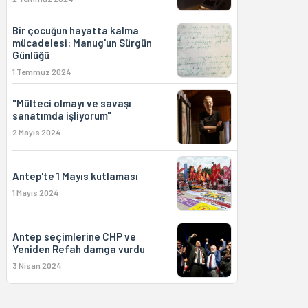
Bir çocuğun hayatta kalma
mücadelesi: Manug'un Sürgün
Günlüğü
1 Temmuz 2024
"Mülteci olmayı ve savaşı
sanatımda işliyorum"
2 Mayıs 2024
Antep'te 1 Mayıs kutlaması
1 Mayıs 2024
Antep seçimlerine CHP ve
Yeniden Refah damga vurdu
3 Nisan 2024