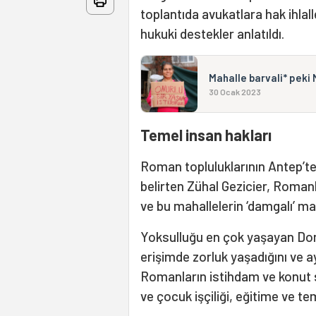
toplantıda avukatlara hak ihla
hukuki destekler anlatıldı.
Mahalle barvali* peki 
30 Ocak 2023
Temel insan hakları
Roman topluluklarının Antep’t
belirten Zühal Gezicier, Romanl
ve bu mahallelerin ‘damgalı’ mah
Yoksulluğu en çok yaşayan Dom
erişimde zorluk yaşadığını ve ay
Romanların istihdam ve konut s
ve çocuk işçiliği, eğitime ve t