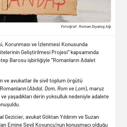
Fotoğraf: Roman Diyalog Ağı
esi, Korunması ve İzlenmesi Konusunda
telerinin Geliştirilmesi Projesi" kapsamında
tep Barosu işbirliğiyle "Romanların Adalet
 ve avukatlar ile sivil toplum örgütü
e Romanların (
Abdal, Dom, Rom ve Lom
), maruz
k ve yaşadıkları derin yoksulluk nedeniyle adalete
konuşuldu.
l Gezicier, avukat Göktan Yıldırım ve Suzan
ndan Emine Sevil Koyuncu’nun konuşmacı olduğu