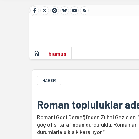
biamag
HABER
Roman topluluklar ada
Romani Godi Derneği’nden Zuhal Gezicier: “
göç ofisi tarafından durduruldu. Romanlar, 
durumlarla sık sık karşılıyor.”