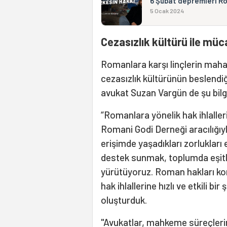
6 Şubat depremleri Ro
5 Ocak 2024
Cezasızlık kültürü ile mü
Romanlara karşı linçlerin maha
cezasızlık kültürünün beslendi
avukat Suzan Vargün de şu bilgi
“Romanlara yönelik hak ihlalleri
Romani Godi Derneği aracılığıy
erişimde yaşadıkları zorlukları
destek sunmak, toplumda eşitli
yürütüyoruz. Roman hakları kon
hak ihlallerine hızlı ve etkili 
oluşturduk.
"Avukatlar, mahkeme süreçleri