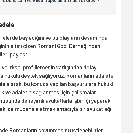
m, Dom, Lom ve Abdal toplulukları nasıl etkiledi?
cadele
llelerde başladığını ve bu olayların devamında
ğinin altını çizen Romani Godi Derneği’nden
leri paylaştı:
 ve ırksal profillemenin varlığından dolayı
la hukuki destek sağlıyoruz. Romanların adalete
 ele alarak, bu konuda yapılan başvurulara hukuki
k ve adaletin sağlanması için çalışmalar
usunda deneyimli avukatlarla işbirliği yaparak,
bir şekilde müdahale etmek amacıyla bir avukat ağı
nde Romanların savunmasını üstlenebilirler.