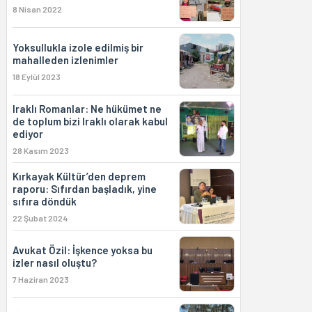
8 Nisan 2022
Yoksullukla izole edilmiş bir
mahalleden izlenimler
18 Eylül 2023
Iraklı Romanlar: Ne hükümet ne
de toplum bizi Iraklı olarak kabul
ediyor
28 Kasım 2023
Kırkayak Kültür’den deprem
raporu: Sıfırdan başladık, yine
sıfıra döndük
22 Şubat 2024
Avukat Özil: İşkence yoksa bu
izler nasıl oluştu?
7 Haziran 2023