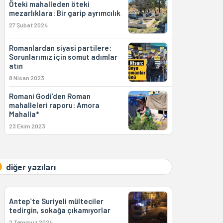
Öteki mahalleden öteki
mezarlıklara: Bir garip ayrımcılık
27 Şubat 2024
Romanlardan siyasi partilere:
Sorunlarımız için somut adımlar
atın
8 Nisan 2023
Romani Godi’den Roman
mahalleleri raporu: Amora
Mahalla*
23 Ekim 2023
diğer yazıları
Antep’te Suriyeli mülteciler
tedirgin, sokağa çıkamıyorlar
2 Temmuz 2024